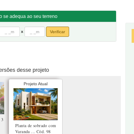
zada no mezanino com vista para sala de estar.
fundos.
to se adequa ao seu terreno
 frente por 20 de fundos.
x
Verificar
ersões desse projeto
Projeto Atual
 3
Planta de sobrado com
Varanda ...
Cód. 98