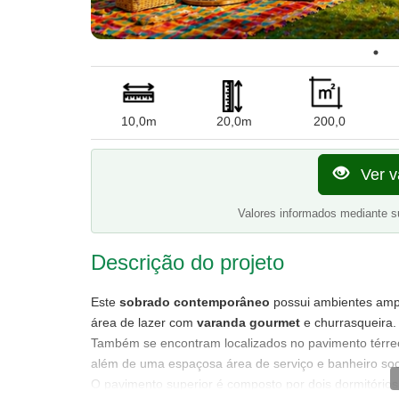
10,0m
20,0m
200,0
Ver v
Valores informados mediante s
Descrição do projeto
Este
sobrado contemporâneo
possui ambientes ampl
área de lazer com
varanda gourmet
e churrasqueira.
Também se encontram localizados no pavimento térreo 
além de uma espaçosa área de serviço e banheiro soc
O pavimento superior é composto por dois dormitório