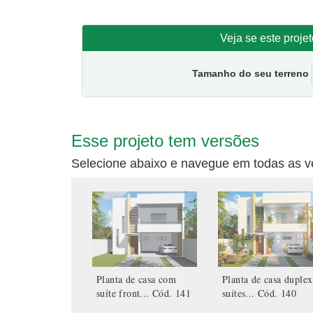
encontra no pavimento superior uma sala intima locali
Planta de casa
com facilidade para modificações.
Tamanho da casa:
9,12 metros de frente e 14,05 de 
Veja se este proje
Sugestão de terreno para implantação:
10 metros de
Tamanho do seu terreno
Esse projeto tem versões
Selecione abaixo e navegue em todas as v
Planta de casa com
Planta de casa duplex
suíte front...
Cód. 141
suítes...
Cód. 140