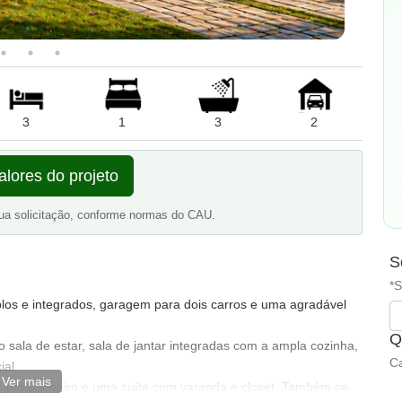
3
1
3
2
alores do projeto
ua solicitação, conforme normas do CAU.
S
*S
os e integrados, garagem para dois carros e uma agradável
Q
sala de estar, sala de jantar integradas com a ampla cozinha,
Ca
ial.
Ver mais
s, um banheiro e uma suíte com varanda e closet. Também se