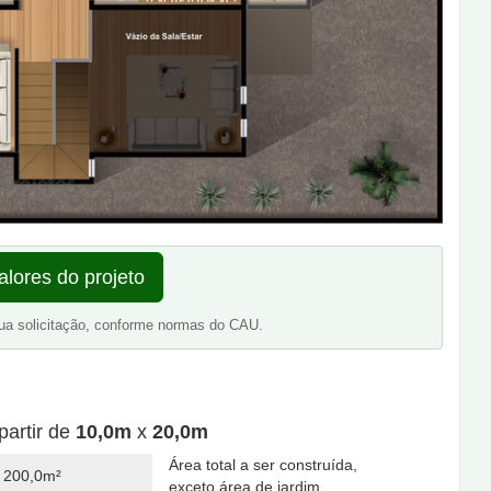
alores do projeto
ua solicitação, conforme normas do CAU.
partir de
10,0m
x
20,0m
Área total a ser construída,
200,0m²
exceto área de jardim