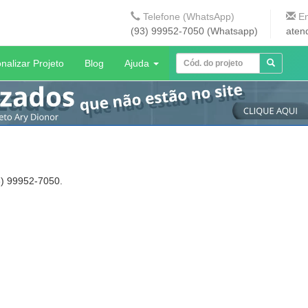
Telefone (WhatsApp)
En
(93) 99952-7050 (Whatsapp)
aten
nalizar Projeto
Blog
Ajuda
3) 99952-7050.