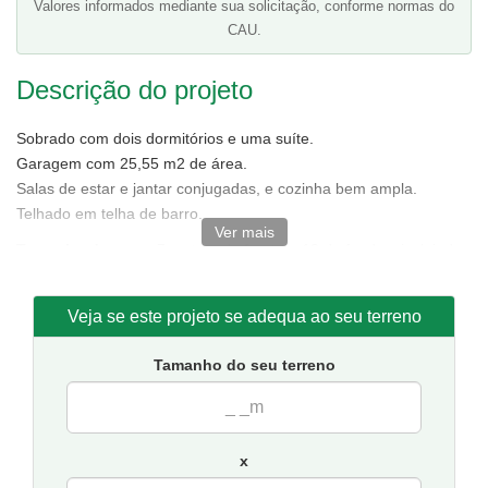
Valores informados mediante sua solicitação, conforme normas do
CAU.
Descrição do projeto
Sobrado com dois dormitórios e uma suíte.
Garagem com 25,55 m2 de área.
Salas de estar e jantar conjugadas, e cozinha bem ampla.
Telhado em telha de barro.
Ver mais
Tamanho da casa:
7 metros de frente e 13 de fundos, incluindo
medidas da garagem.
Sugestão de terreno mínimo para implantação:
10 metros de
Veja se este projeto se adequa ao seu terreno
frente por 20 de fundos.
Tamanho do seu terreno
x