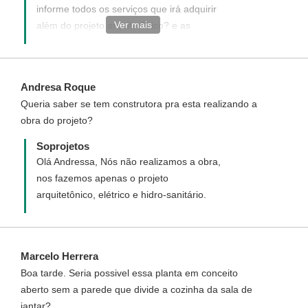
informe todos os serviços que irá adquirir
Ver mais
além do projeto arquitetônico? e as
medidas do seu terreno(largura x
comprimento)?
Andresa Roque
Queria saber se tem construtora pra esta realizando a
obra do projeto?
Soprojetos
Olá Andressa, Nós não realizamos a obra,
nos fazemos apenas o projeto
arquitetônico, elétrico e hidro-sanitário.
Marcelo Herrera
Boa tarde. Seria possivel essa planta em conceito
aberto sem a parede que divide a cozinha da sala de
jantar?