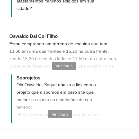
afastamentos mínimos exigidos em sua
cidade?
Oswaldo Dal Col Filho
Estou comprando um terreno de esquina que tem
13,50 em uma das frentes e 15,20 na outra frente,
sendo 18,20 de um dos lados e 17,50 m do outro lado,
Ver mais
gostaria de fazer um salao comercial e construir uma
residencia na parte superior, Vocês poderiam me
Soprojetos
enviar alguma sugestao. Obrigado 011 9 7268 7852
Olá Oswaldo, Segue abaixo o link com o
Oswaldo
projeto que dispomos em osso site que
melhor se ajusta as dimensões de seu
terreno:
Ver mais
https://www.soprojetos.com.br/projetos-de-
casas/Sobrado-Comercial-Residencia-com-
Loja-Cod-85 Mas caso deseje você pode
solicitar um orçamento para um projeto