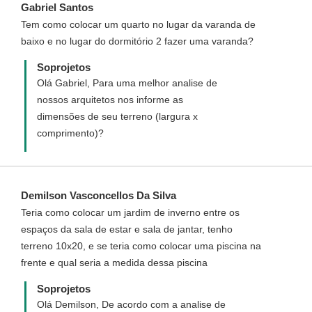
Gabriel Santos
personalizado que são projetos novos
Tem como colocar um quarto no lugar da varanda de
elaborados de acordo co mo desejado.
baixo e no lugar do dormitório 2 fazer uma varanda?
Soprojetos
Olá Gabriel, Para uma melhor analise de
nossos arquitetos nos informe as
dimensões de seu terreno (largura x
comprimento)?
Demilson Vasconcellos Da Silva
Teria como colocar um jardim de inverno entre os
espaços da sala de estar e sala de jantar, tenho
terreno 10x20, e se teria como colocar uma piscina na
frente e qual seria a medida dessa piscina
Soprojetos
Olá Demilson, De acordo com a analise de