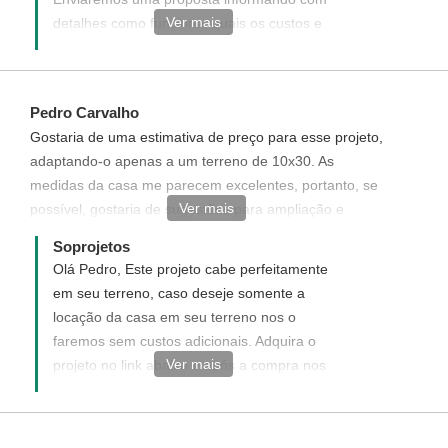
Ver mais
detalhes como funciona, quais os custos e
como adquirir este projeto modificado
Pedro Carvalho
Gostaria de uma estimativa de preço para esse projeto,
adaptando-o apenas a um terreno de 10x30. As
medidas da casa me parecem excelentes, portanto, se
Ver mais
possível, gostaria de sugestões para ampliação e
aproveitamento do quintal.
Soprojetos
Olá Pedro, Este projeto cabe perfeitamente
em seu terreno, caso deseje somente a
locação da casa em seu terreno nos o
faremos sem custos adicionais. Adquira o
Ver mais
projeto no link abaixo e após a compra nos
informe que deseja somente a locação da
casa:
https://www.soprojetos.com.br/projetos-de-