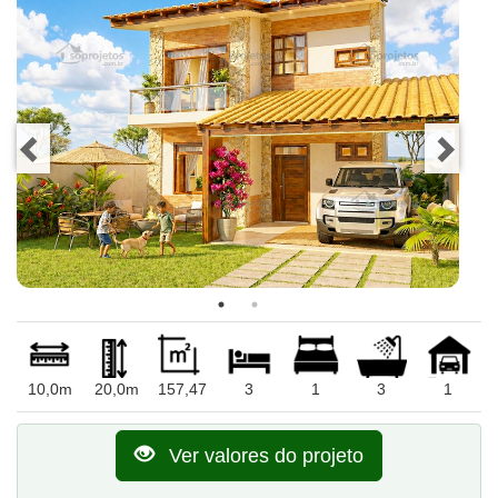
10,0m
20,0m
157,47
3
1
3
1
Ver valores do projeto