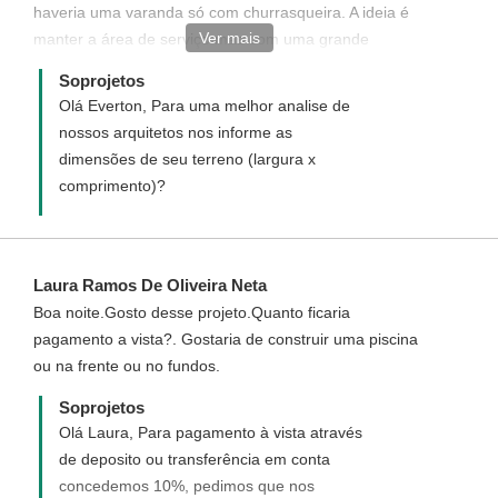
haveria uma varanda só com churrasqueira. A ideia é
Ver mais
manter a área de serviço mas com uma grande
varanda com churrasqueira no espaço em L formado
Soprojetos
da varanda atual à área de serviço. A cozinha tambem
Olá Everton, Para uma melhor analise de
pode ser aumentada.
nossos arquitetos nos informe as
dimensões de seu terreno (largura x
comprimento)?
Laura Ramos De Oliveira Neta
Boa noite.Gosto desse projeto.Quanto ficaria
pagamento a vista?. Gostaria de construir uma piscina
ou na frente ou no fundos.
Soprojetos
Olá Laura, Para pagamento à vista através
de deposito ou transferência em conta
concedemos 10%, pedimos que nos