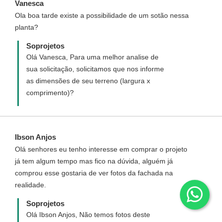
Vanesca
casas/Sobrado-com-10-metros-de-frente-
Ola boa tarde existe a possibilidade de um sotão nessa
Cod-78
planta?
Soprojetos
Olá Vanesca, Para uma melhor analise de
sua solicitação, solicitamos que nos informe
as dimensões de seu terreno (largura x
comprimento)?
Ibson Anjos
Olá senhores eu tenho interesse em comprar o projeto
já tem algum tempo mas fico na dúvida, alguém já
comprou esse gostaria de ver fotos da fachada na
realidade.
Soprojetos
Olá Ibson Anjos, Não temos fotos deste