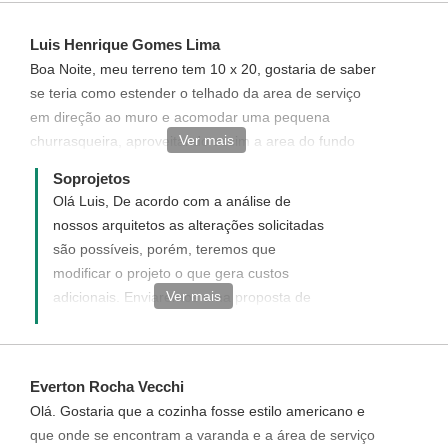
funciona, quais os custos e como adquirir
este projeto modificado.
Luis Henrique Gomes Lima
Boa Noite, meu terreno tem 10 x 20, gostaria de saber
se teria como estender o telhado da area de serviço
em direção ao muro e acomodar uma pequena
Ver mais
churrasqueira, aproveitando assim a area do fundo
como area de lazer
Soprojetos
Olá Luis, De acordo com a análise de
nossos arquitetos as alterações solicitadas
são possíveis, porém, teremos que
modificar o projeto o que gera custos
Ver mais
adicionais. Enviaremos uma proposta de
orçamento informando com detalhes como
funciona, quais os custos e como adquirir
este projeto modificado.
Everton Rocha Vecchi
Olá. Gostaria que a cozinha fosse estilo americano e
que onde se encontram a varanda e a área de serviço