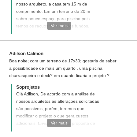
nosso arquiteto, a casa tem 15 m de
comprimento. Em um terreno de 20 m
sobra pouco espaço para piscina pois
Ver mais
temos os recuos frontal e dos fundos.
quanto ao jardim não é possível pois
influenciará no andar superior diminuindo o
quarto.
Adilson Calmon
Boa noite; com um terreno de 17x30; gostaria de saber
a possibilidade de mais um quarto , uma piscina
churrasqueira e deck? em quanto ficaria o projeto ?
Soprojetos
Olá Adilson, De acordo com a análise de
nossos arquitetos as alterações solicitadas
são possíveis, porém, teremos que
modificar o projeto o que gera custos
Ver mais
adicionais. Enviaremos uma proposta de
orçamento informando com detalhes como