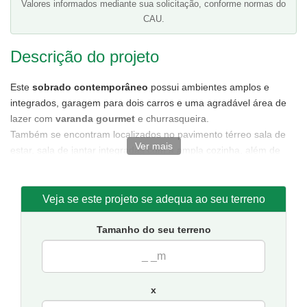
Valores informados mediante sua solicitação, conforme normas do
CAU.
Descrição do projeto
Este
sobrado contemporâneo
possui ambientes amplos e
integrados, garagem para dois carros e uma agradável área de
lazer com
varanda gourmet
e churrasqueira.
Também se encontram localizados no pavimento térreo sala de
Ver mais
estar, sala de jantar integradas com a ampla cozinha, além de
uma espaçosa área de serviço e banheiro social.
O pavimento superior é composto por dois dormitórios, um
banheiro e uma suíte com varanda e closet. Também se encontra
Veja se este projeto se adequa ao seu terreno
no pavimento superior uma sala intima localizada no mezanino
com vista para sala de estar.
Tamanho do seu terreno
Planta de casa
com facilidade para modificações.
Tamanho da casa:
9,12 metros de frente e 14,05 de fundos.
Sugestão de terreno para implantação:
10 metros de frente
x
por 20 de fundos.