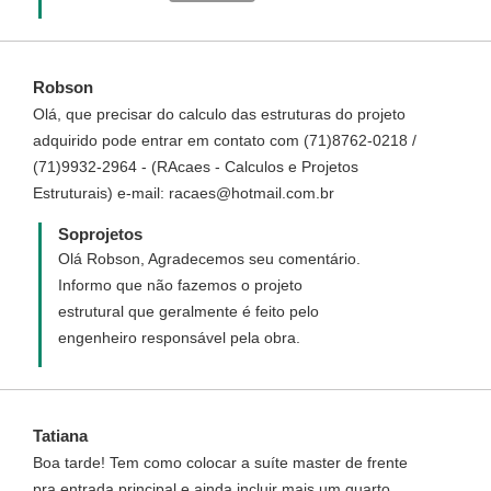
deseja acrescentar e dimensões de frente e
fundo do terreno para que seja analisado
por um de nossos arquitetos quais os
Robson
custos necessários.
Olá, que precisar do calculo das estruturas do projeto
adquirido pode entrar em contato com (71)8762-0218 /
(71)9932-2964 - (RAcaes - Calculos e Projetos
Estruturais) e-mail: racaes@hotmail.com.br
Soprojetos
Olá Robson, Agradecemos seu comentário.
Informo que não fazemos o projeto
estrutural que geralmente é feito pelo
engenheiro responsável pela obra.
Tatiana
Boa tarde! Tem como colocar a suíte master de frente
pra entrada principal e ainda incluir mais um quarto