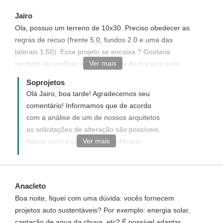
Jairo
Ola, possuo um terreno de 10x30. Preciso obedecer as
regras de recuo (frente 5.0, fundos 2.0 e uma das
laterais 1,50). Esse projeto se encaixa ? Gostaria
Ver mais
também de verificar a possibilidade de trocar a suite
master com closet de posição com o dormitorio 2 e
Soprojetos
espelhar o projeto ( a frente do terreno fica pro leste ).
Olá Jairo, boa tarde! Agradecemos seu
Grato !
comentário! Informamos que de acordo
com a análise de um de nossos arquitetos
as solicitações de alteração são possíveis.
Ver mais
Nesse caso é um Projeto Modificado,
acesse o link abaixo e veja como funciona e
como adquirir esse projeto:
http://www.soprojetos.com.br/ver/modificacao?
Anacleto
project_id=99 Disponha para demais
Boa noite, fiquei com uma dúvida: vocês fornecem
dúvidas!
projetos auto sustentáveis? Por exemplo: energia solar,
captação de agua da chuva, etc? É possível adaptar