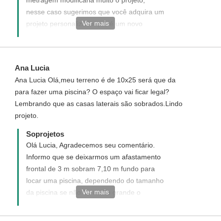
metragem modificaria muito o projeto,
nesse caso sugerimos que você adquira um
Ver mais
projeto personalizado que é um novo
projeto elaborado de acordo com desejado,
acesse o link abaixo e veja como funciona e
como adquirir um projeto personalizado.
Ana Lucia
http://direct.soprojetos.com.br/personalizado
Ana Lucia Olá,meu terreno é de 10x25 será que da
para fazer uma piscina? O espaço vai ficar legal?
Lembrando que as casas laterais são sobrados.Lindo
projeto.
Soprojetos
Olá Lucia, Agradecemos seu comentário.
Informo que se deixarmos um afastamento
frontal de 3 m sobram 7,10 m fundo para
locar uma piscina, dependendo do tamanho
Ver mais
da piscina se não for muito grande o
espaço é suficiente.