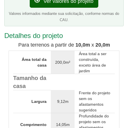
Ver valores do projeto
Valores informados mediante sua solicitação, conforme normas do
CAU.
Detalhes do projeto
Para terrenos a partir de
10,0m
x
20,0m
Área total a ser
Área total da
construída,
200,0m²
casa
exceto área de
jardim
Tamanho da
casa
Frente do projeto
sem os
Largura
9,12m
afastamentos
sugeridos
Profundidade do
projeto sem os
Comprimento
14,05m
afastamentos