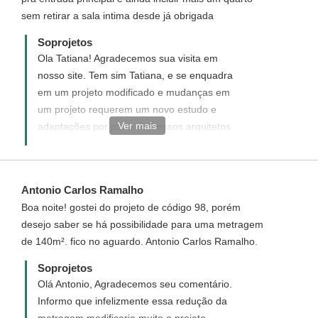
sem retirar a sala intima desde já obrigada
Soprojetos
Ola Tatiana! Agradecemos sua visita em
nosso site. Tem sim Tatiana, e se enquadra
em um projeto modificado e mudanças em
um projeto requerem um novo estudo e
Ver mais
adaptações por parte de nossos arquitetos
e técnicos, modificando sua planta original
e gerando assim novos custo. Acesse o link
abaixo veja como funciona e solicite seu
Antonio Carlos Ramalho
projeto modificado.
Boa noite! gostei do projeto de código 98, porém
desejo saber se há possibilidade para uma metragem
de 140m². fico no aguardo. Antonio Carlos Ramalho.
Soprojetos
Olá Antonio, Agradecemos seu comentário.
Informo que infelizmente essa redução da