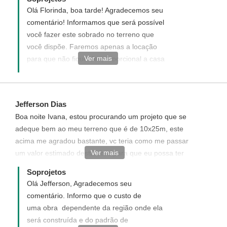
Olá Florinda, boa tarde! Agradecemos seu
comentário! Informamos que será possível
você fazer este sobrado no terreno que
você dispõe. Faremos apenas a locação
Ver mais
para que não fique desproporcional a casa
do terreno. Não cobramos por este serviço.
Caso tenha interesse em adquirir este
projeto entre em contato conosco em
Jefferson Dias
atendimento@soprojetos.com.br Ficaremos
Boa noite Ivana, estou procurando um projeto que se
felizes em poder ajudá-lo!
adeque bem ao meu terreno que é de 10x25m, este
acima me agradou bastante, vc teria como me passar
Ver mais
um valor estimado desta obra para que eu possa ter
uma melhor noção sobre o projeto? Grato
Soprojetos
Olá Jefferson, Agradecemos seu
comentário. Informo que o custo de
uma obra dependente da região onde ela
será construída e do padrão de