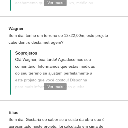
Ver mais
acabamento que se vai dar, luxo, médio ou
simples. Também depende de fatores como
a topografia, necessidade de fundações
especiais etc. Sem contar estes últimos
Wagner
fatores, podemos aproximar o custo de
Bom dia, tenho um terreno de 12x22,00m, este projeto
uma obra, baseado em tabelas de custos
cabe dentro desta metragem?
unitários fornecidos pelos órgãos afins.
Opcionalmente nossos projetos
Soprojetos
acompanham o Orçamento Quantitativo de
Olá Wagner, boa tarde! Agradecemos seu
Material, que é a relação da quantidade de
comentário! Informamos que estas medidas
materiais a serem gastos na construção
do seu terreno se ajustam perfeitamente a
sem valores unitários, entregues em
este projeto que você gostou! Disponha
arquivo .xls do Excel para maior
Ver mais
para mais informações ou caso queira
comodidade. Você inclui os valores dos
adquirir este projeto.
materiais da sua cidade e a planilha calcula
automaticamente o valor total. Sugerimos
Elias
que adquira o orçamento quantitativo de
Bom dia! Gostaria de saber se o custo da obra que é
material para um valor exato dos custos
apresentado neste projeto, foi calculado em cima de
que terá para construir essa casa. O