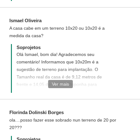
analisarmos se é possível acrescentar o
quarto neste projeto.
Ismael Oliveira
A casa cabe em um terreno 10x20 ou 10x20 é a
medida da casa?
Soprojetos
Olá Ismael, bom dia! Agradecemos seu
comentário! Informamos que 10x20m é a
sugestão de terreno para implantação. O
Tamanho real da casa é de 9,12 metros de
Ver mais
frente e 14,05 de fundos. Disponha para
demais informações.
Florinda Dolinski Borges
ola....posso fazer esse sobrado nun terreno de 20 por
20???
Soprojetos