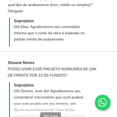
qual tipo de acabamento (luxo, médio ou simples)?
Orçamento Quantitativo custa R$ 50,00 e
Obrigado
você pode adquirir na página do projeto
desejado, abaixo do botão "Comprar
Soprojetos
Projeto", na opção "Comprar Orçamento
Olá Elias, Agradecemos seu comentário.
Quantitativo".
Informo que o custo da obra é baseado no
padrão médio de acabamento.
Simone Nunes
POSSO USAR ESSE PROJETO NUMA AREA DE 10M
DE FRENTE POR 23 DE FUNDOS?
Soprojetos
Olá Simone, bom dia! Agradecemos seu
comentário! Informamos que você poderá
usar este projeto em seu terreno, sim.
Ajusta-se perfeitamente! Caso tenha
Ver mais
interesse em adquirir este projeto entre em