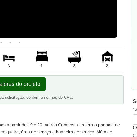
3
1
3
2
alores do projeto
ua solicitação, conforme normas do CAU.
S
*S
s a partir de 10 x 20 metros Composta no térreo por sala de
Q
rrasqueira, área de serviço e banheiro de serviço. Além de
Ca