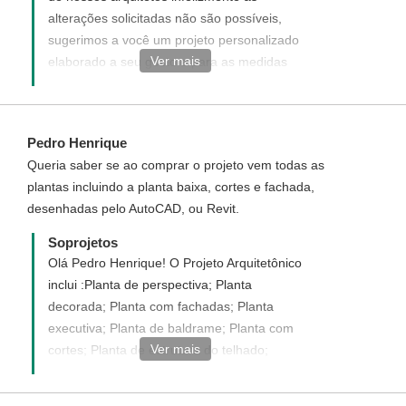
alterações solicitadas não são possíveis,
sugerimos a você um projeto personalizado
Ver mais
elaborado a seu gosto e para as medidas
do seu terreno, enviaremos uma proposta
informando com detalhes como funciona,
quais os custos e como adquirir um projeto
Pedro Henrique
personalizado. Disponha para quaisquer
Queria saber se ao comprar o projeto vem todas as
dúvida será um prazer ter você como uma
plantas incluindo a planta baixa, cortes e fachada,
de nossas clientes.
desenhadas pelo AutoCAD, ou Revit.
Soprojetos
Olá Pedro Henrique! O Projeto Arquitetônico
inclui :Planta de perspectiva; Planta
decorada; Planta com fachadas; Planta
executiva; Planta de baldrame; Planta com
Ver mais
cortes; Planta de estrutura do telhado;
Planta do telhado; Planta de esquadrias.. O
projeto em DWG custa 100% do valor do