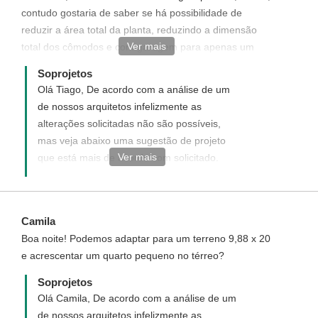
contudo gostaria de saber se há possibilidade de
reduzir a área total da planta, reduzindo a dimensão
Ver mais
total dos cômodos e com garagem para apenas um
automóvel. Ficando algo em torno de 160m2 ao total.
Soprojetos
Olá Tiago, De acordo com a análise de um
de nossos arquitetos infelizmente as
alterações solicitadas não são possíveis,
mas veja abaixo uma sugestão de projeto
Ver mais
que está mais de acordo com solicitado.
Disponha para quaisquer dúvida, será um
prazer ter você como um de nossos
clientes.
Camila
https://www.soprojetos.com.br/projetos-de-
Boa noite! Podemos adaptar para um terreno 9,88 x 20
casas/planta-de-sobrado-com-varanda-
e acrescentar um quarto pequeno no térreo?
gourmet-e-3-quartos-139
Soprojetos
Olá Camila, De acordo com a análise de um
de nossos arquitetos infelizmente as