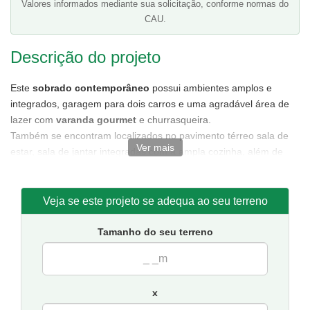
Valores informados mediante sua solicitação, conforme normas do
CAU.
Descrição do projeto
Este
sobrado contemporâneo
possui ambientes amplos e
integrados, garagem para dois carros e uma agradável área de
lazer com
varanda gourmet
e churrasqueira.
Também se encontram localizados no pavimento térreo sala de
Ver mais
estar, sala de jantar integradas com a ampla cozinha, além de
uma espaçosa área de serviço e banheiro social.
O pavimento superior é composto por dois dormitórios, um
banheiro e uma suíte com varanda e closet. Também se encontra
Veja se este projeto se adequa ao seu terreno
no pavimento superior uma sala intima localizada no mezanino
com vista para sala de estar.
Tamanho do seu terreno
Planta de casa
com facilidade para modificações.
Tamanho da casa:
9,12 metros de frente e 14,05 de fundos.
Sugestão de terreno para implantação:
10 metros de frente
x
por 20 de fundos.