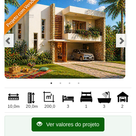
10,0m
20,0m
200,0
3
1
3
2
Ver valores do projeto