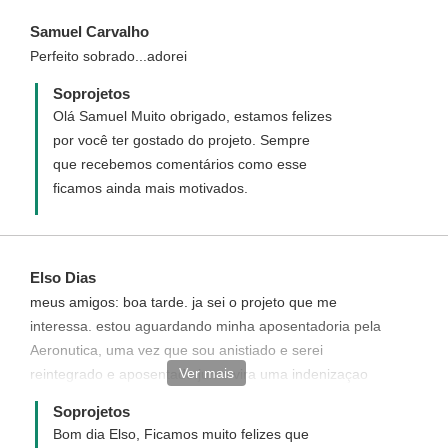
Samuel Carvalho
Perfeito sobrado...adorei
Soprojetos
Olá Samuel Muito obrigado, estamos felizes
por você ter gostado do projeto. Sempre
que recebemos comentários como esse
ficamos ainda mais motivados.
Elso Dias
meus amigos: boa tarde. ja sei o projeto que me
interessa. estou aguardando minha aposentadoria pela
Aeronutica, uma vez que sou anistiado e serei
Ver mais
reintegrado e aposentado.junto vira uma indenizaçao
que me proporcionara realizar meu sonho que e o
Soprojetos
projeto 98. me aguarde. seus projetos sao
Bom dia Elso, Ficamos muito felizes que
maravilhosos.