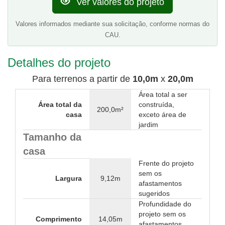
Ver valores do projeto
Valores informados mediante sua solicitação, conforme normas do
CAU.
Detalhes do projeto
Para terrenos a partir de
10,0m
x
20,0m
Área total a ser
Área total da
construída,
200,0m²
casa
exceto área de
jardim
Tamanho da
casa
Frente do projeto
sem os
Largura
9,12m
afastamentos
sugeridos
Profundidade do
projeto sem os
Comprimento
14,05m
afastamentos