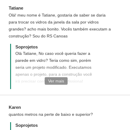
projeto que esta exposto no site. para
Tatiane
adquiri-lo entre em contato conosco.
Olá! meu nome é Tatiane, gostaria de saber se daria
para trocar os vidros da janela da sala por vidros
grandes? acho mais bonito. Vocês também executam a
construção? Sou do RS Canoas
Soprojetos
Olá Tatiane, No caso você queria fazer a
parede em vidro? Teria como sim, porém
seria um projeto modificado. Executamos
apenas o projeto, para a construção você
Ver mais
irá precisar contratar um profissional
habilitado (engenheiro ou arquiteto) da sua
região para ser responsável pela obra.
Disponha qualquer outra dúvida
Karen
quantos metros na perte de baixo e superior?
Soprojetos