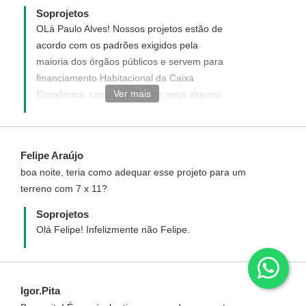
Soprojetos
OLá Paulo Alves! Nossos projetos estão de
acordo com os padrões exigidos pela
maioria dos órgãos públicos e servem para
financiamento Habitacional da Caixa
Ver mais
Econômica, caso a prefeitura peça alguma
adequação no projeto, nós faremos sem
custo adicional. Quanto a garagem ir até o
limite do terreno não há problema, mas
Felipe Araújo
como cada município tem suas regras,
boa noite, teria como adequar esse projeto para um
procure informações em sua prefeitura.
terreno com 7 x 11?
Soprojetos
Olá Felipe! Infelizmente não Felipe.
Igor.Pita