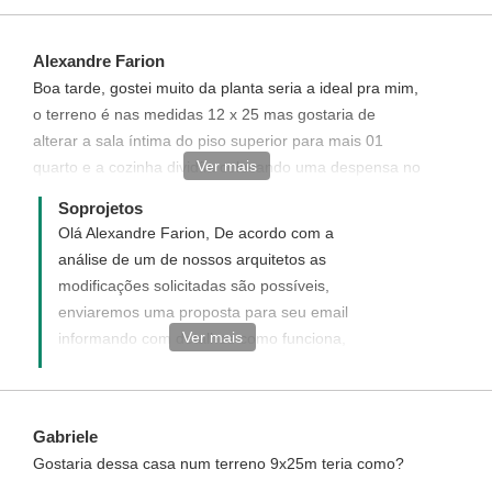
projetos disponíveis em nosso site e que
seguem no link abaixo como sugestão:
Alexandre Farion
http://www.soprojetos.com.br/ver-
Boa tarde, gostei muito da planta seria a ideal pra mim,
projetos/plantas?frente=8&fundo=25 Caso
o terreno é nas medidas 12 x 25 mas gostaria de
algum destes projetos atendam as suas
alterar a sala íntima do piso superior para mais 01
necessidades, solicite uma cotação para
Ver mais
quarto e a cozinha dividíla colocando uma despensa no
Modificação do projeto para que se ajuste
canto esquerdo e retirar a sacada da frente, seria
ao que deseja. Caso não atenda as suas
Soprojetos
possível alteração no projeto e quanto fica com essa
necessidades sugerimos que solicite um
Olá Alexandre Farion, De acordo com a
alteração?
projeto Personalizado. O mesmo será
análise de um de nossos arquitetos as
elaborado do seu jeito ao seu gosto e de
modificações solicitadas são possíveis,
acordo com suas necessidades. Você pode
enviaremos uma proposta para seu email
solicitar um projeto novo, personalizado
Ver mais
informando com detalhes como funciona,
para você. Para solicitar e entender como
quais os custos e como adquirir este projeto
funciona, acesse o link ao
com modificação desejada.
lado:http://www.soprojetos.com.br/personalizado.
Gabriele
¨
Gostaria dessa casa num terreno 9x25m teria como?