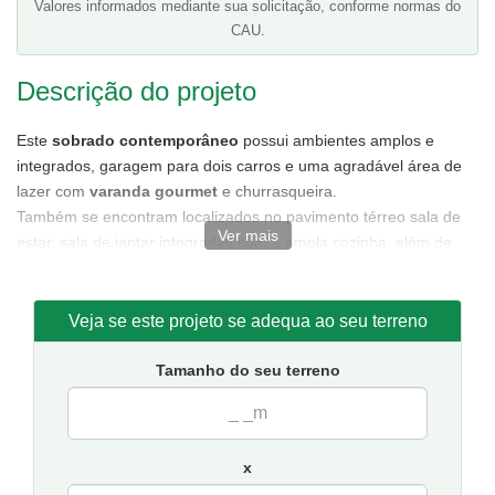
Valores informados mediante sua solicitação, conforme normas do
CAU.
Descrição do projeto
Este
sobrado contemporâneo
possui ambientes amplos e
integrados, garagem para dois carros e uma agradável área de
lazer com
varanda gourmet
e churrasqueira.
Também se encontram localizados no pavimento térreo sala de
Ver mais
estar, sala de jantar integradas com a ampla cozinha, além de
uma espaçosa área de serviço e banheiro social.
O pavimento superior é composto por dois dormitórios, um
banheiro e uma suíte com varanda e closet. Também se encontra
Veja se este projeto se adequa ao seu terreno
no pavimento superior uma sala intima localizada no mezanino
com vista para sala de estar.
Tamanho do seu terreno
Planta de casa
com facilidade para modificações.
Tamanho da casa:
9,12 metros de frente e 14,05 de fundos.
Sugestão de terreno para implantação:
10 metros de frente
x
por 20 de fundos.