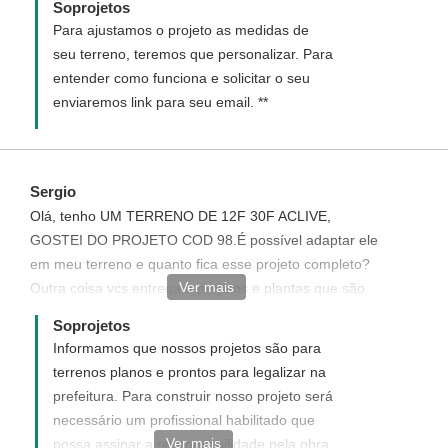
Soprojetos
Para ajustamos o projeto as medidas de
seu terreno, teremos que personalizar. Para
entender como funciona e solicitar o seu
enviaremos link para seu email. **
Sergio
Olá, tenho UM TERRENO DE 12F 30F ACLIVE,
GOSTEI DO PROJETO COD 98.É possível adaptar ele
em meu terreno e quanto fica esse projeto completo?
Ver mais
Outra coisa vcs entregam projetos e plantas que são
aprovados em prefeituras , ou seja, dentro das
Soprojetos
normas? email- sergioc.carvalho@hotmail.com f:
Informamos que nossos projetos são para
41873360
terrenos planos e prontos para legalizar na
prefeitura. Para construir nosso projeto será
necessário um profissional habilitado que
Ver mais
possa assinar a responsabilidade pela obra