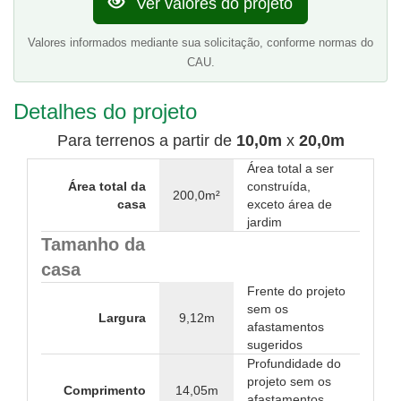
Ver valores do projeto
Valores informados mediante sua solicitação, conforme normas do
CAU.
Detalhes do projeto
Para terrenos a partir de
10,0m
x
20,0m
Área total a ser
Área total da
construída,
200,0m²
casa
exceto área de
jardim
Tamanho da
casa
Frente do projeto
sem os
Largura
9,12m
afastamentos
sugeridos
Profundidade do
projeto sem os
Comprimento
14,05m
afastamentos