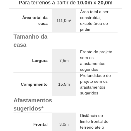
Para terrenos a partir de
10,0m
x
20,0m
Área total a ser
Área total da
construída,
111,0m²
casa
exceto área de
jardim
Tamanho da
casa
Frente do projeto
sem os
Largura
7,5m
afastamentos
sugeridos
Profundidade do
projeto sem os
Comprimento
15,5m
afastamentos
sugeridos
Afastamentos
sugeridos*
Distância do
limite frontal do
Frontal
3,0m
terreno até o