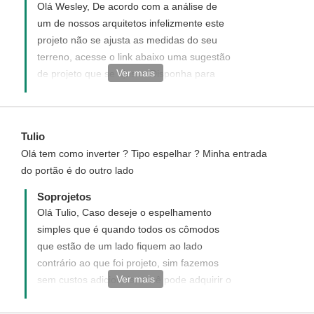
Olá Wesley, De acordo com a análise de
um de nossos arquitetos infelizmente este
projeto não se ajusta as medidas do seu
terreno, acesse o link abaixo uma sugestão
Ver mais
de projeto que se ajusta. Disponha para
quaisquer dúvida, será um prazer ter você
como um de nossos clientes.
https://www.soprojetos.com.br/projetos-de-
Tulio
casas/planta-de-casa-terrea-3-quartos-cod-
Olá tem como inverter ? Tipo espelhar ? Minha entrada
138
do portão é do outro lado
Soprojetos
Olá Tulio, Caso deseje o espelhamento
simples que é quando todos os cômodos
que estão de um lado fiquem ao lado
contrário ao que foi projeto, sim fazemos
Ver mais
sem custos adicionais, você pode adquirir o
projeto padrão diretamente do site e após
aquisição no confirmar que deseja receber