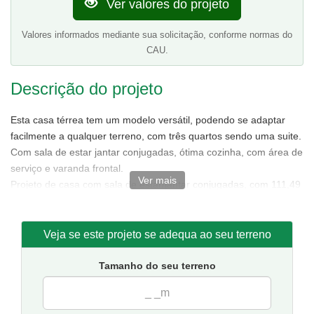
Ver valores do projeto
Valores informados mediante sua solicitação, conforme normas do
CAU.
Descrição do projeto
Esta casa térrea tem um modelo versátil, podendo se adaptar
facilmente a qualquer terreno, com três quartos sendo uma suite.
Com sala de estar jantar conjugadas, ótima cozinha, com área de
serviço e varanda frontal.
Ver mais
Projeto de casa com sala de estar/jantar conjugadas, com 111,49
m² de área sendo 85,88 m² de área interna.
Tamanho da casa:
7,50 metros de frente e 15,50 de fundos.
Sugestão de terreno para implantação:
10 metros de frente
Veja se este projeto se adequa ao seu terreno
por 20 metros de fundos.
Tamanho do seu terreno