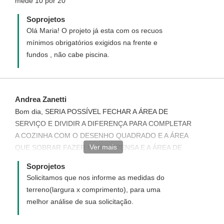
mede 10 por 20
Soprojetos
Olá Maria! O projeto já esta com os recuos
mínimos obrigatórios exigidos na frente e
fundos , não cabe piscina.
Andrea Zanetti
Bom dia, SERIA POSSÍVEL FECHAR A ÁREA DE
SERVIÇO E DIVIDIR A DIFERENÇA PARA COMPLETAR
A COZINHA COM O DESENHO QUADRADO E A ÁREA
Ver mais
QUE SOBRAR FAZER UMA DISPENSA E A ÁREA DE
SERVIÇO FAZER NOS FUNDOS DOS QUARTOS,
Soprojetos
FICO NO AGUARDO.
Solicitamos que nos informe as medidas do
terreno(largura x comprimento), para uma
melhor análise de sua solicitação.