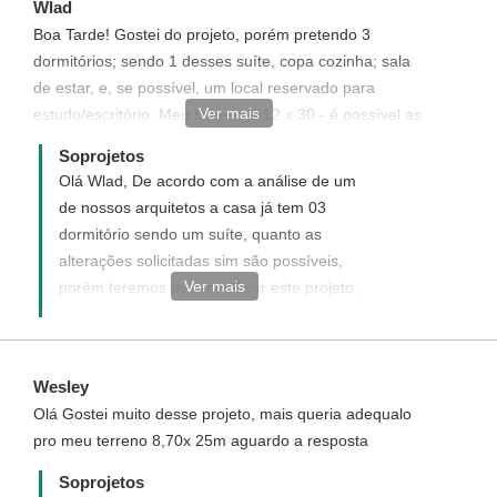
Wlad
Boa Tarde! Gostei do projeto, porém pretendo 3
dormitórios; sendo 1 desses suíte, copa cozinha; sala
de estar, e, se possível, um local reservado para
Ver mais
estudo/escritório. Meu terreno é 12 x 30 - é possível as
alterações acima
Soprojetos
Olá Wlad, De acordo com a análise de um
de nossos arquitetos a casa já tem 03
dormitório sendo um suíte, quanto as
alterações solicitadas sim são possíveis,
Ver mais
porém teremos que modificar este projeto,
o que gera custos adicionais ao mesmo,
enviaremos uma proposta informando com
detalhes como funciona, quais os custos e
Wesley
como adquirir este projeto com
Olá Gostei muito desse projeto, mais queria adequalo
modificações solicitadas. Disponha para
pro meu terreno 8,70x 25m aguardo a resposta
quaisquer dúvida, será um prazer ter você
como um de nossos clientes.
Soprojetos