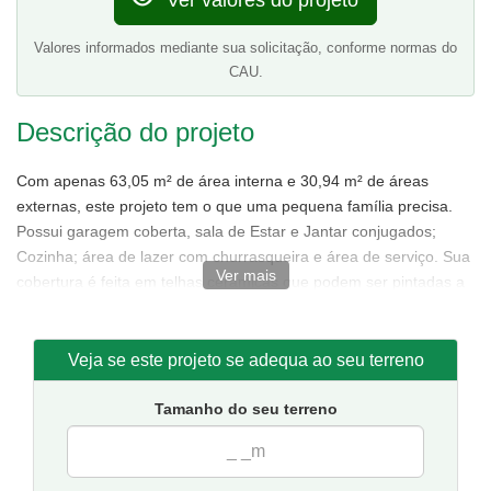
Ver valores do projeto
Valores informados mediante sua solicitação, conforme normas do
CAU.
Descrição do projeto
Com apenas 63,05 m² de área interna e 30,94 m² de áreas
externas, este projeto tem o que uma pequena família precisa.
Possui garagem coberta, sala de Estar e Jantar conjugados;
Cozinha; área de lazer com churrasqueira e área de serviço. Sua
Ver mais
cobertura é feita em telhas cerâmicas que podem ser pintadas a
gosto.
Veja se este projeto se adequa ao seu terreno
Tamanho do seu terreno