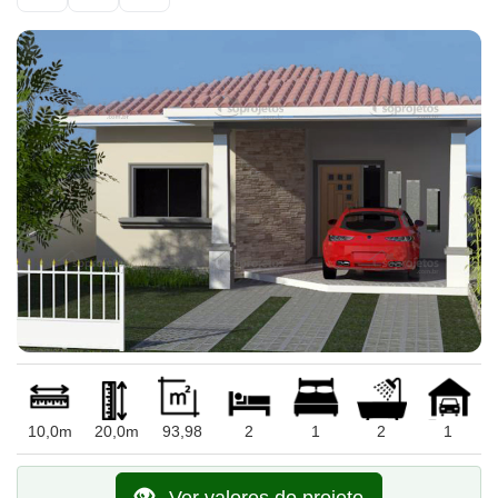
10,0m
20,0m
93,98
2
1
2
1