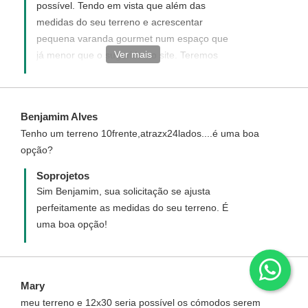
possível. Tendo em vista que além das
medidas do seu terreno e acrescentar
pequena varanda gourmet num espaço que
Ver mais
já menor que o sugerido no site. Teremos
que acrescer os recuos obrigatórios no
projeto. Sugerimos que verifique as
sugestões que seguem no link abaixo que
Benjamim Alves
podem se ajustar as medidas do seu
Tenho um terreno 10frente,atrazx24lados....é uma boa
terreno: http://www.soprojetos.com.br/ver-
opção?
projetos/plantas?frente=11&fundo=19 Caso
algum destes projetos atendam as suas
Soprojetos
necessidades, solicite uma cotação para
Sim Benjamim, sua solicitação se ajusta
Modificação do projeto para que se ajuste
perfeitamente as medidas do seu terreno. É
ao que deseja. Caso não atenda as suas
uma boa opção!
necessidades sugerimos que solicite um
projeto Personalizado. O mesmo será
elaborado do seu jeito ao seu gosto e de
Mary
acordo com suas necessidades. Você pode
meu terreno e 12x30 seria possível os cómodos serem
solicitar um projeto novo, personalizado