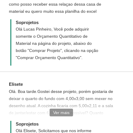
como posso receber essa relaçao dessa casa de
prazer ter você como uma de nossas
material eu quero muito essa planilha do excel
clientes.
Soprojetos
Olá Lucas Pinheiro, Você pode adquirir
somente o Orçamento Quantitativo de
Material na página do projeto, abaixo do
botão "Comprar Projeto", clicando na opção
"Comprar Orçamento Quantitativo".
Elisete
Olá. Boa tarde.Gostei desse projeto, porém gostaria de
deixar o quarto do fundo com 4,00x3,00 sem mexer no
desenho atual. A cozinha ficaria com 5,00x2,11 e a sala
Ver mais
de jantar/estar com 6,60x3,03.É possível? Quanto
ficaria o projeto com estas modificações?
Soprojetos
Olá Elisete, Solicitamos que nos informe