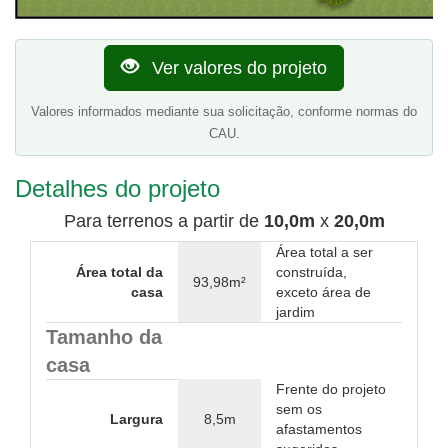
Ver valores do projeto
Valores informados mediante sua solicitação, conforme normas do
CAU.
Detalhes do projeto
Para terrenos a partir de
10,0m
x
20,0m
Área total a ser
Área total da
construída,
93,98m²
casa
exceto área de
jardim
Tamanho da
casa
Frente do projeto
sem os
Largura
8,5m
afastamentos