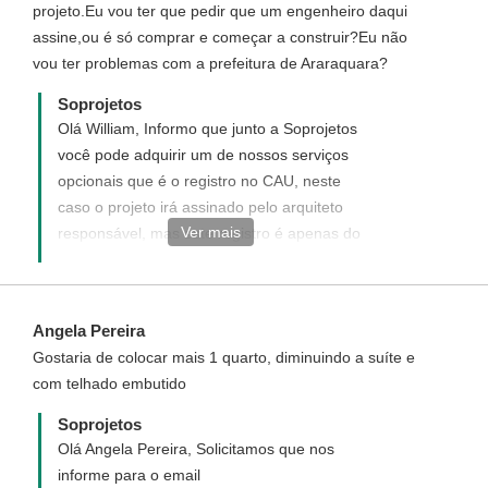
projeto.Eu vou ter que pedir que um engenheiro daqui
projetos acompanham o Orçamento
assine,ou é só comprar e começar a construir?Eu não
Quantitativo de Material, que é a relação da
vou ter problemas com a prefeitura de Araraquara?
quantidade de materiais a serem gastos na
construção sem valores unitários,
Soprojetos
entregues em arquivo .xls do Excel para
Olá William, Informo que junto a Soprojetos
maior comodidade. Você inclui os valores
você pode adquirir um de nossos serviços
dos materiais da sua cidade e a planilha
opcionais que é o registro no CAU, neste
calcula automaticamente o valor total.
caso o projeto irá assinado pelo arquiteto
Sugerimos que adquira o orçamento
Ver mais
responsável, mas este registro é apenas do
quantitativo de material para um valor mais
projeto, sendo sim necessário que você
aproximado do custo que terá para
contrate em sua cidade um responsável
construir essa casa.
técnico pela obra(engenheiro ou arquiteto)
Angela Pereira
para registrar a obra na Prefeitura de sua
Gostaria de colocar mais 1 quarto, diminuindo a suíte e
cidade.
com telhado embutido
Soprojetos
Olá Angela Pereira, Solicitamos que nos
informe para o email