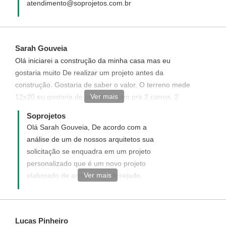
atendimento@soprojetos.com.br
Sarah Gouveia
Olá iniciarei a construção da minha casa mas eu
gostaria muito De realizar um projeto antes da
construção. Gostaria de saber o valor. O terreno mede
Ver mais
12x20 eu gostaria de uma garagem pra 2 carros, 2
quartos sendo um suite, sala, cozinha, banheiro e um
Soprojetos
espaço no fundo pra colocar uma piscina enfim..
Olá Sarah Gouveia, De acordo com a
gostaria de saber se ha essa possibilidade.. quero uma
análise de um de nossos arquitetos sua
casa com conforto e modernidade em um valor total de
solicitação se enquadra em um projeto
custo médio. Podemos fazer um orçamento ou como
personalizado que é um novo projeto
seria?
Ver mais
elaborado de acordo com desejado,
enviaremos uma proposta informando com
detalhes como funciona, quais os custos e
como adquirir um projeto personalizado.
Lucas Pinheiro
Disponha para quaisquer dúvida. Será um