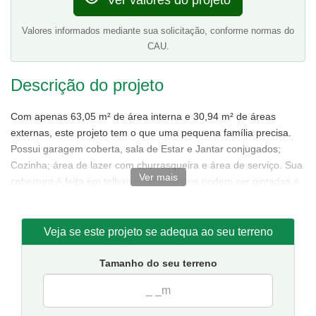
Ver valores do projeto
Valores informados mediante sua solicitação, conforme normas do
CAU.
Descrição do projeto
Com apenas 63,05 m² de área interna e 30,94 m² de áreas
externas, este projeto tem o que uma pequena família precisa.
Possui garagem coberta, sala de Estar e Jantar conjugados;
Cozinha; área de lazer com churrasqueira e área de serviço. Sua
Ver mais
cobertura é feita em telhas cerâmicas que podem ser pintadas a
gosto.
Veja se este projeto se adequa ao seu terreno
Tamanho do seu terreno