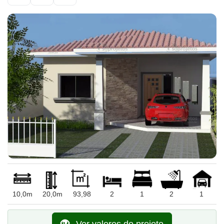
10,0m
20,0m
93,98
2
1
2
1