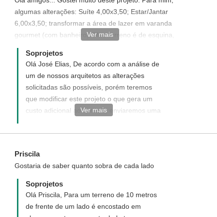
Olá amigos... Gostei muito deste projeto. Para mim,
algumas alterações: Suíte 4,00x3,50; Estar/Jantar
6,00x3,50; transformar a área de lazer em varanda
Ver mais
gourmet (com banheiro). Meu terreno é de esquina,
com medida de 14,00x25,00. É possível ?? Desde já,
Soprojetos
agraço a atenção e parabenizo-os pelos trabalhos.
Olá José Elias, De acordo com a análise de
um de nossos arquitetos as alterações
solicitadas são possíveis, porém teremos
que modificar este projeto o que gera um
Ver mais
custo adicional ao mesmo, enviaremos uma
proposta informando com detalhes como
funciona, quais os custos e como adquirir
este projeto com modificações solicitadas.
Priscila
Disponha para quaisquer dúvida. Será um
Gostaria de saber quanto sobra de cada lado
prazer ter você como um de nossos
clientes.
Soprojetos
Olá Priscila, Para um terreno de 10 metros
de frente de um lado é encostado em