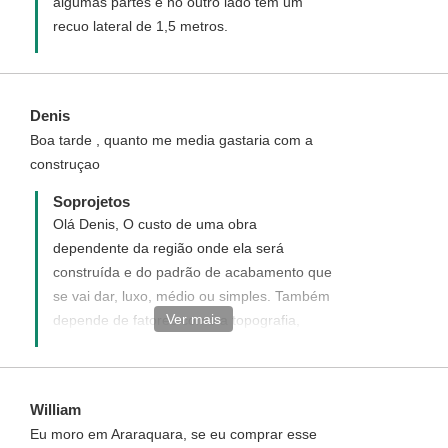
algumas partes e no outro lado tem um
recuo lateral de 1,5 metros.
Denis
Boa tarde , quanto me media gastaria com a
construçao
Soprojetos
Olá Denis, O custo de uma obra
dependente da região onde ela será
construída e do padrão de acabamento que
se vai dar, luxo, médio ou simples. Também
Ver mais
depende de fatores como a topografia,
necessidade de fundações especiais etc.
Sem contar estes últimos fatores, podemos
aproximar o custo de uma obra, baseado
William
em tabelas de custos unitários fornecidos
Eu moro em Araraquara, se eu comprar esse
pelos órgãos afins. Opcionalmente nossos