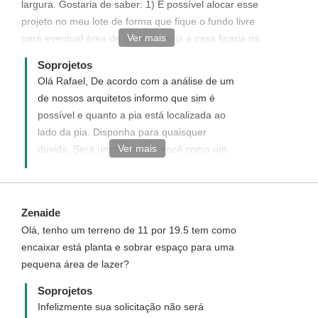
largura. Gostaria de saber: 1) É possível alocar esse
projeto no meu lote de forma que fique o fundo livre
Ver mais
para eventual área de lazer, ou seja a casa ficaria na
parte frontal do lote e centralizada? Tem custo para
Soprojetos
isso? e 2) Não localizei a pia no balcao da cozinha?
Olá Rafael, De acordo com a análise de um
Onde está posicionada?
de nossos arquitetos informo que sim é
possível e quanto a pia está localizada ao
lado da pia. Disponha para quaisquer
Ver mais
duvida. Será um prazer ter você como um
de nossos clientes.
Zenaide
Olá, tenho um terreno de 11 por 19.5 tem como
encaixar está planta e sobrar espaço para uma
pequena área de lazer?
Soprojetos
Infelizmente sua solicitação não será