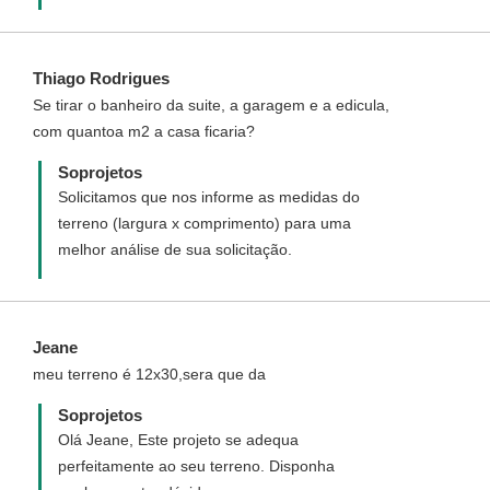
como uma de nossas clientes.
https://www.soprojetos.com.br/ver-
projetos/terreos_3-quartos/plantas?
Thiago Rodrigues
frente=10&fundo=20
Se tirar o banheiro da suite, a garagem e a edicula,
com quantoa m2 a casa ficaria?
Soprojetos
Solicitamos que nos informe as medidas do
terreno (largura x comprimento) para uma
melhor análise de sua solicitação.
Jeane
meu terreno é 12x30,sera que da
Soprojetos
Olá Jeane, Este projeto se adequa
perfeitamente ao seu terreno. Disponha