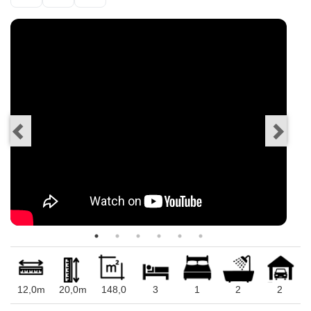
12,0m
20,0m
148,0
3
1
2
2