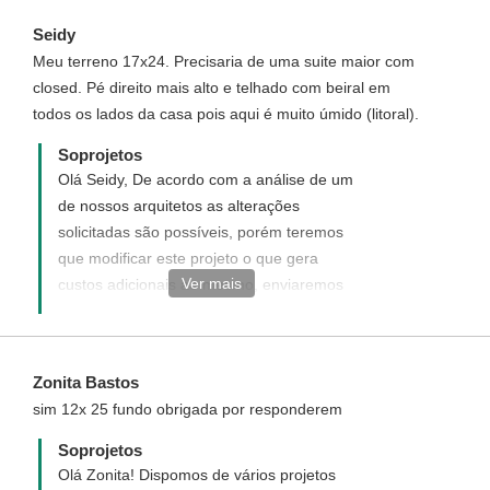
Seidy
Meu terreno 17x24. Precisaria de uma suite maior com
closed. Pé direito mais alto e telhado com beiral em
todos os lados da casa pois aqui é muito úmido (litoral).
Soprojetos
Olá Seidy, De acordo com a análise de um
de nossos arquitetos as alterações
solicitadas são possíveis, porém teremos
que modificar este projeto o que gera
Ver mais
custos adicionais ao mesmo, enviaremos
uma proposta informando com detalhes
como funciona, quais os custos e como
adquirir um projeto personalizado.
Zonita Bastos
Disponha para quaisquer dúvida, será um
sim 12x 25 fundo obrigada por responderem
prazer ter você como um de nossos
clientes.
Soprojetos
Olá Zonita! Dispomos de vários projetos