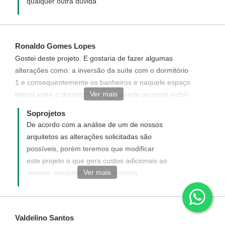
qualquer outra dúvida
Ronaldo Gomes Lopes
Gostei deste projeto. E gostaria de fazer algumas
alterações como: a inversão da suíte com o dormitório
1 e consequentemente os banheiros e naquele espaço
Ver mais
lateral entre o dormitorio 1 e a varanda gourmet incluir
um pequeno banheiro e uma despensa. Gostaria de
Soprojetos
me inteirar da viabilidade disto. Meu terreno é de 15 x
De acordo com a análise de um de nossos
24 ms. Abraço Ronaldo Lopes
arquitetos as alterações solicitadas são
possíveis, porém teremos que modificar
este projeto o que gera custos adicionais ao
Ver mais
mesmo, enviaremos uma proposta
informando com detalhes como funciona,
quais os custos e como adquirir este projeto
com modificações solicitadas. Disponha
Valdelino Santos
para quaisquer dúvida, será um prazer ter