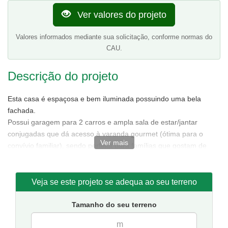
Ver valores do projeto
Valores informados mediante sua solicitação, conforme normas do
CAU.
Descrição do projeto
Esta casa é espaçosa e bem iluminada possuindo uma bela
fachada.
Possui garagem para 2 carros e ampla sala de estar/jantar
conjugadas que dá acesso à varanda gourmet (ótima para o
Ver mais
convívio familiar), sendo perfeita para famílias que gostam de
conforto sem abrir mão da simplicidade.
O espaço gourmet foi projetado para os que gostam de receber
amigos e é integrado através de uma ampla porta com a sala de
Veja se este projeto se adequa ao seu terreno
estar jantar. Tudo isto inspirado numa proposta atual.
É destaque a área comum (cozinha, sala de estar/jantar,
Tamanho do seu terreno
garagem, área de serviço e varanda gourmet) ser totalmente
independente da área íntima (quartos e banheiros).