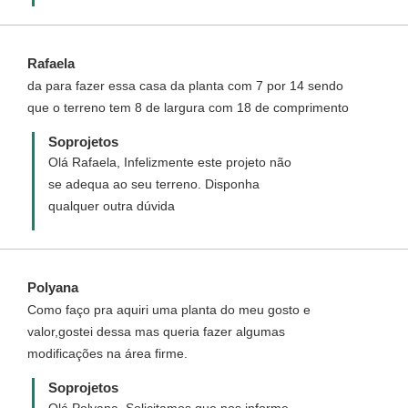
necessário que você contrate em sua
cidade um responsável técnico pela
obra(engenheiro ou arquiteto) para
Rafaela
registrar a obra na Prefeitura de sua
da para fazer essa casa da planta com 7 por 14 sendo
cidade.
que o terreno tem 8 de largura com 18 de comprimento
Soprojetos
Olá Rafaela, Infelizmente este projeto não
se adequa ao seu terreno. Disponha
qualquer outra dúvida
Polyana
Como faço pra aquiri uma planta do meu gosto e
valor,gostei dessa mas queria fazer algumas
modificações na área firme.
Soprojetos
Olá Polyana, Solicitamos que nos informe