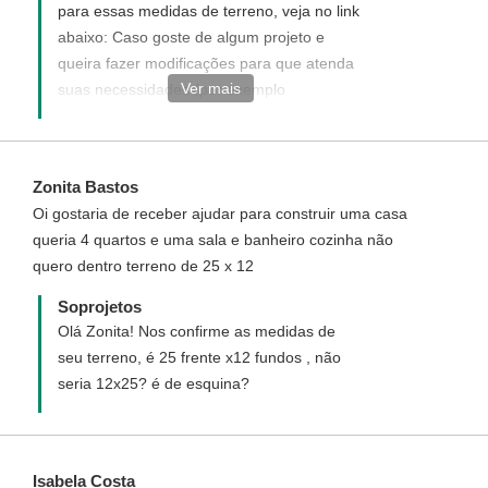
para essas medidas de terreno, veja no link
abaixo: Caso goste de algum projeto e
queira fazer modificações para que atenda
Ver mais
suas necessidades (por exemplo
acrescentar mais 01 quarto) nossos
arquitetos irão analisar quanto a
possibilidade de executa-las.
Zonita Bastos
https://www.soprojetos.com.br/ver-
Oi gostaria de receber ajudar para construir uma casa
projetos/terreos/plantas?
queria 4 quartos e uma sala e banheiro cozinha não
frente=12&fundo=25
quero dentro terreno de 25 x 12
Soprojetos
Olá Zonita! Nos confirme as medidas de
seu terreno, é 25 frente x12 fundos , não
seria 12x25? é de esquina?
Isabela Costa