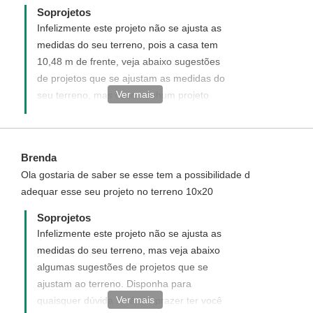
Soprojetos
Infelizmente este projeto não se ajusta as
medidas do seu terreno, pois a casa tem
10,48 m de frente, veja abaixo sugestões
de projetos que se ajustam as medidas do
Ver mais
seu terreno, mas caso nenhum projeto
esteja de acordo com desejado, sugerimos
um projeto personalizado, que é um novo
projeto elaborado de acordo com desejado,
Brenda
enviaremos uma proposta informando com
Ola gostaria de saber se esse tem a possibilidade d
detalhes como funciona, quais os custos e
adequar esse seu projeto no terreno 10x20
como adquirir um projeto personalizado.
Disponha para quaisquer dúvida, será um
Soprojetos
prazer ter você como um de nossos
Infelizmente este projeto não se ajusta as
clientes. https://www.soprojetos.com.br/ver-
medidas do seu terreno, mas veja abaixo
projetos/plantas?frente=9&fundo=25
algumas sugestões de projetos que se
ajustam ao terreno. Disponha para
Ver mais
quaisquer dúvida será um prazer ter você