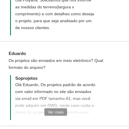
as medidas do terreno(largura x
comprimento) e com detalhes como deseja
o projeto, para que seja analisado por um
de nossos clientes.
Eduardo
Os projetos são enviados em meio eletrônico? Qual
formato do arquivo?
Soprojetos
Olá Eduardo, Os projetos padrão de acordo
com valor informado no site são enviados
via email em PDF tamanho A1, mas você
pode adquirir em DWG, neste caso custa o
Ver mais
dobro do projeto padrão. Disponha para
quaisquer dúvida, será um prazer ter você
como um de nossos clientes.