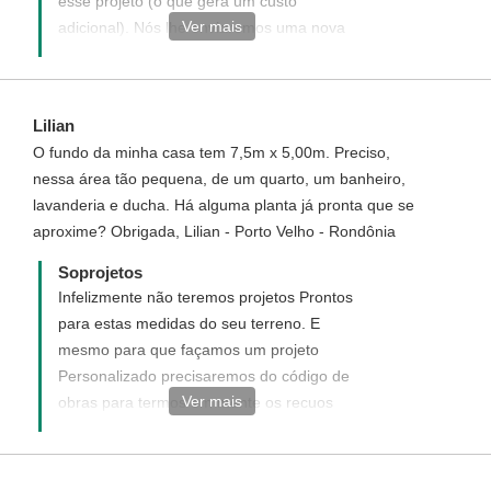
esse projeto (o que gera um custo
Ver mais
adicional). Nós lhe enviaremos uma nova
proposta por e-mail, e ao aceitá-la daremos
início a execução do projeto arquitetônico.
Mais informações e proposta com os
Lilian
valores nós lhe enviaremos via e-mail. ¨
O fundo da minha casa tem 7,5m x 5,00m. Preciso,
nessa área tão pequena, de um quarto, um banheiro,
lavanderia e ducha. Há alguma planta já pronta que se
aproxime? Obrigada, Lilian - Porto Velho - Rondônia
Soprojetos
Infelizmente não teremos projetos Prontos
para estas medidas do seu terreno. E
mesmo para que façamos um projeto
Personalizado precisaremos do código de
Ver mais
obras para termos em mente os recuos
mínimos exigidos com os cômodos que
poderão caber nestas medidas do seu
terreno. ¨