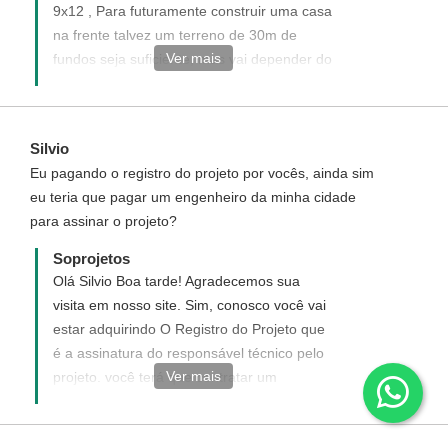
9x12 , Para futuramente construir uma casa
na frente talvez um terreno de 30m de
Ver mais
fundos seja suficiente, mas vai depender do
tamanho da casa que você pretende
construir- Atendimento Soprojetos
Silvio
Eu pagando o registro do projeto por vocês, ainda sim
eu teria que pagar um engenheiro da minha cidade
para assinar o projeto?
Soprojetos
Olá Silvio Boa tarde! Agradecemos sua
visita em nosso site. Sim, conosco você vai
estar adquirindo O Registro do Projeto que
é a assinatura do responsável técnico pelo
Ver mais
projeto. você terá que contratar um
profissional da sua cidade, para que este
faça o registro da construção nos órgãos