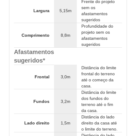
Frente do projeto
sem os
Largura
5,15m
afastamentos
sugeridos
Profundidade do
projeto sem os
Comprimento
8,8m
afastamentos
sugeridos
Afastamentos
sugeridos*
Distância do limite
frontal do terreno
Frontal
3,0m
até o começo da
casa.
Distância do limite
dos fundos do
Fundos
3,2m
terreno até o fim
da casa.
Distância do lado
Lado direito
1,5m
direito da casa até
o limite do terreno.
Distância do lado