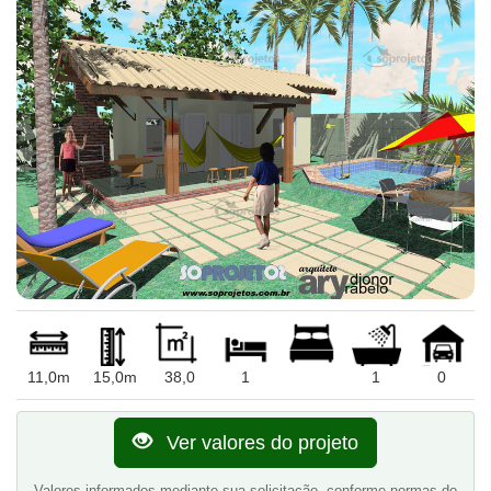
11,0m
15,0m
38,0
1
1
0
Ver valores do projeto
Valores informados mediante sua solicitação, conforme normas do