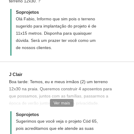
terreno 12x30. ?
Soprojetos
Olá Fabio, Informo que sim pois o terreno
sugerido para implantação do projeto é de
11x15 metros. Disponha para quaisquer
dúvida. Será um prazer ter você como um
de nossos clientes.
J Clair
Boa tarde: Temos, eu e meus irmãos (2) um terreno
12x30 na praia. Queremos construir 4 aposentos para
que possamos, juntos com as famílias, passarmos a
Ver mais
época de verão juntos e com certa privacidade.
Gostaria de idéias a respeito. Grato.
Soprojetos
Sugerimos que você veja o projeto Cód 65,
pois acreditamos que ele atende as suas