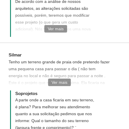
De acordo com a análise de nossos
arquitetos, as alterações solicitadas são
possíveis, porém, teremos que modificar
esse projeto (o que gera um custo
Ver mais
adicional). Nós lhe enviaremos uma nova
proposta por e-mail, e ao aceitá-la daremos
início a execução do projeto arquitetônico.
Mais informações e proposta com os
Silmar
valores no link ao lado:
Tenho um terreno grande de praia onde pretendo fazer
http://www.soprojetos.com.br/ver/modificacao
uma pequena casa para passar o dia ( não tem
¨
energia no local e não é seguro para passar a noite .
Ver mais
Este é o projeto que mais se aproxima. Ela ficaria na
parte mas elevada com vista para o mar. Desta forma
Soprojetos
eu precisaria que quarto e sala fossem de frente, a
A parte onde a casa ficaria em seu terreno,
cozinha tipo americana da sala para trás, o banheiro
é plana? Para melhorar seu atendimento
reversivel, da suite e visitas e a varanda fosse maior
quanto a sua solicitação pedimos que nos
contornando quarto e sala. Vocês tem algo parecido?
informe: Qual o tamanho do seu terreno
(largura frente e comprimento)? ¨