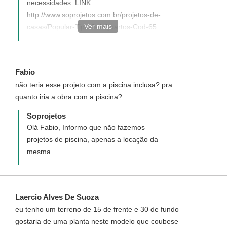
necessidades. LINK:
http://www.soprojetos.com.br/projetos-de-
Ver mais
casas/Popular-Tipo-2-4-Quartos-Cod-65
Caso ainda tenha alguma dúvida de como
funciona entre em contato(telefone)
conosco que ficaremos felizes em tirar
Fabio
todas as suas dúvidas. Nossos telefones
não teria esse projeto com a piscina inclusa? pra
são: (93) 3522-3481/(93) 3523 2115 / (11)
quanto iria a obra com a piscina?
3042-8222
Soprojetos
Olá Fabio, Informo que não fazemos
projetos de piscina, apenas a locação da
mesma.
Laercio Alves De Suoza
eu tenho um terreno de 15 de frente e 30 de fundo
gostaria de uma planta neste modelo que coubese