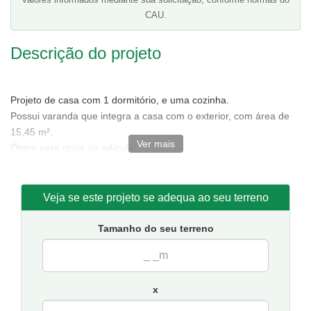
CAU.
Descrição do projeto
Projeto de casa com 1 dormitório, e uma cozinha.
Possui varanda que integra a casa com o exterior, com área de
15,45 m².
Ver mais
Ótima para praia ou edícula.
Telhado em telha de barro.
Tamanho da casa:
5,15 metros de frente e 8,80 de fundos,
Veja se este projeto se adequa ao seu terreno
incluindo medidas da varanda.
Sugestão de terreno mínimo para implantação:
9 metros de
Tamanho do seu terreno
frente por 12 de fundos.
Não incluso projeto completo da piscina, porém,
Acompanha projeto completo da churrasqueira, veja abaixo.
x