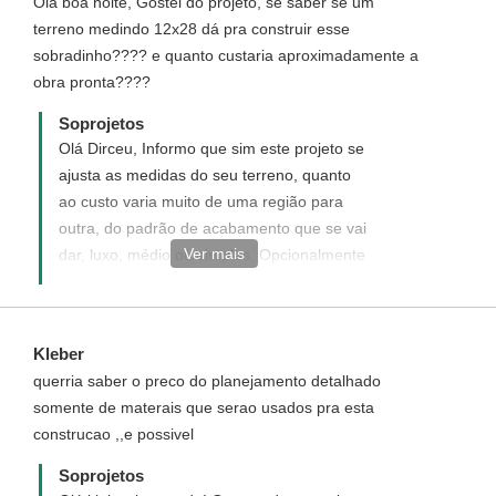
Olá boa noite, Gostei do projeto, se saber se um
terreno medindo 12x28 dá pra construir esse
sobradinho???? e quanto custaria aproximadamente a
obra pronta????
Soprojetos
Olá Dirceu, Informo que sim este projeto se
ajusta as medidas do seu terreno, quanto
ao custo varia muito de uma região para
outra, do padrão de acabamento que se vai
Ver mais
dar, luxo, médio ou simples. Opcionalmente
nossos projetos acompanham o Orçamento
Quantitativo de Material, que é a relação da
quantidade de materiais a serem gastos na
Kleber
construção sem valores unitários,
querria saber o preco do planejamento detalhado
entregues em arquivo .xls do Excel para
somente de materais que serao usados pra esta
maior comodidade. Você inclui os valores
construcao ,,e possivel
dos materiais da sua cidade e a planilha
calcula automaticamente o valor total.
Soprojetos
Sugerimos que adquira o orçamento