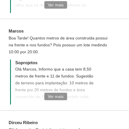
Ver mais
obra, que irá dimensionar conforme as
características do terreno.
Marcos
Boa Tarde! Quantos metros de área construida possui
na frente e nos fundos? Pois possuo um lote medindo
10:00 por 20:00.
Soprojetos
Olá Marcos, Informo que a casa tem 8,50
metros de frente e 11 de fundos. Sugestão
de terreno para implantação: 10 metros de
frente por 20 metros de fundos e área
Ver mais
construída de 161 m². Este projeto cabe
perfeitamente em seu terreno, adquira já o
seu projeto. Será um prazer ter você como
um de nossos clientes.
Dirceu Ribeiro