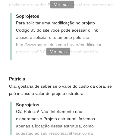
Ver mais
pavimento superior. E no pavimento térreo acrescentar
uma garagem e uma churrasqueira e uma piscina
Soprojetos
mesmo que pequena. 1)Obs: Meu terreno mede 12 de
Para solicitar uma modificação no projeto
frente x 28 de fundo. 2)Obs. Favor informar o preço de
Código 93 do site você pode acessar o link
custo da obra pronta com essas alterações. No
abaixo e solicitar diretamente pelo site:
aguardo do vosso retorno.
http://www.soprojetos.com.br/ver/modificacao?
Ver mais
project_id=93 Obs: Neste link está também
as informações de como é feita a cobrança
e execução do serviço.
Patricia
Olá, gostaria de saber se o valor do custo da obra, se
já é incluso o valor do projeto estrutural.
Soprojetos
Olá Patricia! Não. Infelizmente não
elaboramos o Projeto estrutural. fazemos
apenas a locação dessa estrutura, como
sugestão ao seu responsável técnico da