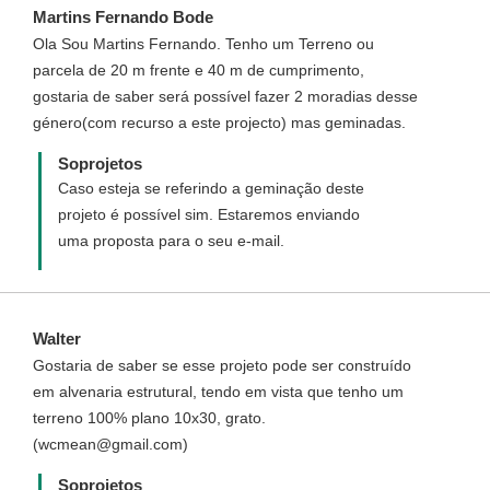
Martins Fernando Bode
lado:
Ola Sou Martins Fernando. Tenho um Terreno ou
http://www.soprojetos.com.br/personalizado
parcela de 20 m frente e 40 m de cumprimento,
Caso ainda tenha alguma dúvida de como
gostaria de saber será possível fazer 2 moradias desse
funciona entre em contato(telefone)
género(com recurso a este projecto) mas geminadas.
conosco que ficaremos felizes em tirar
todas as suas dúvidas.
Soprojetos
Caso esteja se referindo a geminação deste
projeto é possível sim. Estaremos enviando
uma proposta para o seu e-mail.
Walter
Gostaria de saber se esse projeto pode ser construído
em alvenaria estrutural, tendo em vista que tenho um
terreno 100% plano 10x30, grato.
(wcmean@gmail.com)
Soprojetos