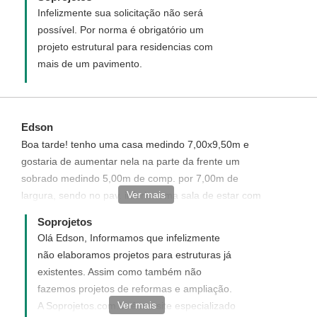
Infelizmente sua solicitação não será
possível. Por norma é obrigatório um
projeto estrutural para residencias com
mais de um pavimento.
Edson
Boa tarde! tenho uma casa medindo 7,00x9,50m e
gostaria de aumentar nela na parte da frente um
sobrado medindo 5,00m de comp. por 7,00m de
Ver mais
largura, sendo no pav. inferior uma sala de estar com
lavabo e no pav. superior uma suite c/ closet. Planta
Soprojetos
simples com essa mesma fachada. Qual a
Olá Edson, Informamos que infelizmente
possibilidade e preço? Att. Edson
não elaboramos projetos para estruturas já
existentes. Assim como também não
fazemos projetos de reformas e ampliação.
Ver mais
A Soprojetos.com.br é um site especializado