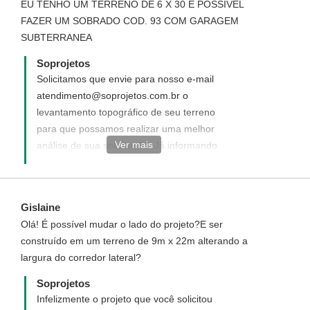
EU TENHO UM TERRENO DE 6 X 30 E POSSÍVEL
FAZER UM SOBRADO COD. 93 COM GARAGEM
SUBTERRANEA
Soprojetos
Solicitamos que envie para nosso e-mail
atendimento@soprojetos.com.br o
levantamento topográfico de seu terreno
para que possamos realizar uma melhor
Ver mais
análise de sua solicitação. Já informando
que infelizmente não realizamos projetos
subterrâneos devido a conhecimentos
maiores sobre o terreno.
Gislaine
Olá! É possível mudar o lado do projeto?E ser
construído em um terreno de 9m x 22m alterando a
largura do corredor lateral?
Soprojetos
Infelizmente o projeto que você solicitou