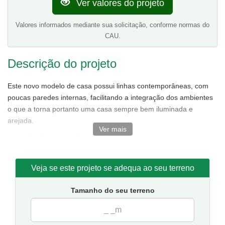
Ver valores do projeto
Valores informados mediante sua solicitação, conforme normas do
CAU.
Descrição do projeto
Este novo modelo de casa possui linhas contemporâneas, com
poucas paredes internas, facilitando a integração dos ambientes
o que a torna portanto uma casa sempre bem iluminada e
arejada.
Ver mais
No andar térreo, contém sala de estar e jantar não conjugadas
tornando o ambiente bem amplo,ótima cozinha,área de serviço.
No andar superior, destaque para a suíte master com closet e
Veja se este projeto se adequa ao seu terreno
duas varandas uma ótima opção para quem prefere quartos
grandes.Além de conter mais dois quartos e um banheiro.
Tamanho do seu terreno
Tamanho da casa:
7.9 metros de frente e 11.6 de fundos.
Sugestão de terreno para implantação:
10 metros de frente