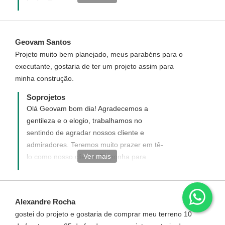
as informações de como é feita a cobrança
e execução do serviço.
Geovam Santos
Projeto muito bem planejado, meus parabéns para o
executante, gostaria de ter um projeto assim para
minha construção.
Soprojetos
Olá Geovam bom dia! Agradecemos a
gentileza e o elogio, trabalhamos no
sentindo de agradar nossos cliente e
admiradores. Teremos muito prazer em tê-
Ver mais
lo como nosso cliente. Disponha para
quaisquer duvida
Alexandre Rocha
gostei do projeto e gostaria de comprar meu terreno 10