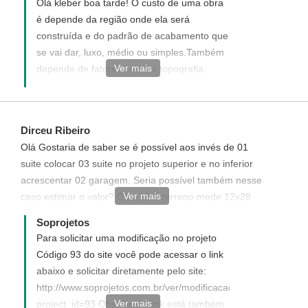
Olá kleber boa tarde! O custo de uma obra
quantitativo de material para um valor exato
é depende da região onde ela será
dos custos que terá para construir essa
construída e do padrão de acabamento que
casa.
se vai dar, luxo, médio ou simples.Também
Ver mais
depende de fatores como a topografia,
necessidade de fundações especiais etc.
Veja no link abaixo como adquirir seu
http://www.soprojetos.com.br/pagamento/orcamento/93
Dirceu Ribeiro
Disponha para quaisquer duvida,
Olá Gostaria de saber se é possível aos invés de 01
suite colocar 03 suite no projeto superior e no inferior
acrescentar 02 garagem. Seria possível também nesse
Ver mais
caso estimar o valor? Obs: Meu terreno mede 12x28
No aguardo do vosso retorno. Boa noite.
Soprojetos
Para solicitar uma modificação no projeto
Código 93 do site você pode acessar o link
abaixo e solicitar diretamente pelo site:
http://www.soprojetos.com.br/ver/modificacao?
Ver mais
project_id=93 Obs: Neste link está também