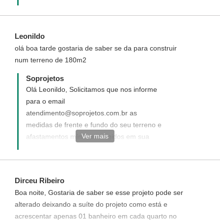
em projetos de casas feitos a partir do
terreno. Fazendo também projetos
personalizados e modificamos os projetos
Leonildo
adquiridos conosco. Caso ainda tenha
olá boa tarde gostaria de saber se da para construir
alguma dúvida de como funciona entre em
num terreno de 180m2
contato(telefone) conosco que ficaremos
felizes em tirar todas as suas dúvidas.
Soprojetos
Nossos telefones são: (93) 3522-3481/(93)
Olá Leonildo, Solicitamos que nos informe
3523 2115 / (11) 3042-8222.
para o email
atendimento@soprojetos.com.br as
medidas de frente e fundo do seu terreno e
Ver mais
afastamentos mínimos exigidos em sua
cidade, para uma melhor análise de sua
solicitação.
Dirceu Ribeiro
Boa noite, Gostaria de saber se esse projeto pode ser
alterado deixando a suíte do projeto como está e
acrescentar apenas 01 banheiro em cada quarto no