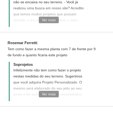
não se encaixa no seu terreno. - Você já
realizou uma busca em nosso site? Acredito
que temos muitos projetos que possam
Ver mais
atender a sua necessidade. Veja o video
demonstrando como realizar uma busca de
um projeto na soprojetos: sproj.com.br/spj-
buscar-projeto Caso não tenha encontrado
Rosemar Ferretti
um projeto responda esse e-mail solicitando
Tem como fazer a mesma planta com 7 de frente por 9
uma cotação de preço de um projeto
de fundo e quanto ficaria este projeto
Personalizado ou solicite uma modificação
em alguns dos projetos prontos do site.
Soprojetos
Infelizmente não tem como fazer o projeto
nestas medidas do seu terreno. Sugerimos
que você adquira Projeto Personalizado. O
mesmo será elaborado do seu jeito ao seu
Ver mais
gosto e de acordo com suas necessidades.
Você pode solicitar um projeto novo,
personalizado para você. Para solicitar e
entender como funciona, acesse o link ao