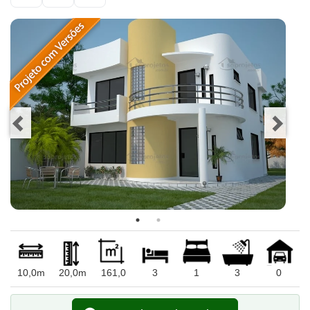
10,0m
20,0m
161,0
3
1
3
0