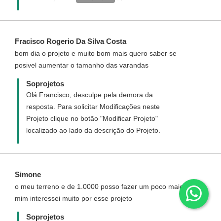
clique no botão " Modificar Projeto"
localizado ao lado da descrição do projeto.
O preço para realizar a modificação custa
Fracisco Rogerio Da Silva Costa
R$ 10,00/m² (projeto inteiro), divididos em
bom dia o projeto e muito bom mais quero saber se
duas parcelas: a primeira R$ 800,00 na
posivel aumentar o tamanho das varandas
solicitação da modificação do projeto e a
segunda após a definição/aprovação do
Soprojetos
projeto inicial (planta baixa mobiliada) que
Olá Francisco, desculpe pela demora da
será o valor restante necessário para
resposta. Para solicitar Modificações neste
pagamento (R$ 10,00 / m² com o desconto
Projeto clique no botão "Modificar Projeto"
da primeira parcela). A área a ser
localizado ao lado da descrição do Projeto.
considerada para o cálculo do valor é a
área construída da residência (área do
projeto).
Simone
o meu terreno e de 1.0000 posso fazer um poco maior
mim interessei muito por esse projeto
Soprojetos