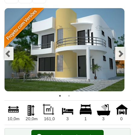
10,0m
20,0m
161,0
3
1
3
0