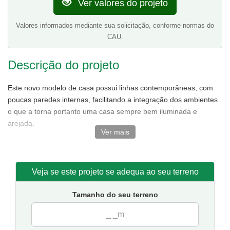
Ver valores do projeto
Valores informados mediante sua solicitação, conforme normas do
CAU.
Descrição do projeto
Este novo modelo de casa possui linhas contemporâneas, com
poucas paredes internas, facilitando a integração dos ambientes
o que a torna portanto uma casa sempre bem iluminada e
arejada.
Ver mais
No andar térreo, contém sala de estar e jantar não conjugadas
tornando o ambiente bem amplo,ótima cozinha,área de serviço.
No andar superior, destaque para a suíte master com closet e
Veja se este projeto se adequa ao seu terreno
duas varandas uma ótima opção para quem prefere quartos
grandes.Além de conter mais dois quartos e um banheiro.
Tamanho do seu terreno
Tamanho da casa:
7.9 metros de frente e 11.6 de fundos.
Sugestão de terreno para implantação:
10 metros de frente