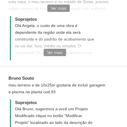
esta casa, o meu terreno e no estado de Goias, preciso
Ver mais
saber o preco da mao de obra e o custo com material.
Gostaria de saber tambem se eu mudar alguma coisa
Soprojetos
dentro com o meu desenho voces podem modificar e
Olá Angela, o custo de uma obra é
acrecentar no projeto? logico que vai ter o seu custo.
dependente da região onde ela será
Voces fazem a construcao tambem? Obrigado espero
construída e do padrão de acabamento que
sua resposta
se vai dar, luxo, médio ou simples. O
Ver mais
Orçamento Quantitativo de Materiais custa
apenas R$ 50,00, e você pode adquiri-lo
clicando em: ?Orçamento de Materiais?
que se encontra no menu "Opcionais". No
Bruno Souto
orçamento você poderá inserir os valores
meu terreno e de 10x25m gostaria de incluir garagem
dos materiais da sua cidade e a planilha
e piscina na planta cod.93
calcula automaticamente o valor total. Para
solicitar Modificações neste Projeto clique
Soprojetos
no botão "Modificar Projeto" que se
Olá Bruno, sugerimos a você um Projeto
encontra ao lado da descrição do projeto. A
Modificado clique no botão "Modificar
Soprojetos apenas realiza Elaboração do
Projeto" localizado ao lado da descrição do