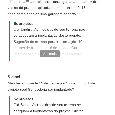
olá pessoal!!! adorei essa planta, gostaria de saberr de
vcs se dá pra ser aplicada no meu terreno 9x13, e se
tinha como acoplar uma garagem coberta??
Soprojetos
Olá Jandira! As medidas de seu terreno não
se adequam a implantação deste projeto.
Sugestão de terreno para implantação: 10
metros de frente por 16 de fundos. Outras
Ver mais
informações ou dúvidas entre em contato
conosco por telefone ou e-mail, abaixo:
Fone: (93) 35232115 Email:
atendimento@soprojetos.com.br
Sidinei
Meu terreno mede 15 de frente por 37 de fundo. Este
projeto (cod 98) poderia ser implantado?
Soprojetos
Olá Sidnei! As medidas de seu terreno se
adequam a implantação do projeto. Outras