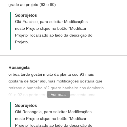
grade ao projeto (93 e 60)
Soprojetos
Olá Fracisco, para solicitar Modificações
neste Projeto clique no botão "Modificar
Projeto" localizado ao lado da descrição do
Projeto.
Rosangela
oi boa tarde gostei muito da planta cod:93 mais
gostaria de fazer algumas motificações gostaria que
retirase o banheiro nº2 quero banheiro nos domitorio
Ver mais
01 e 02.na perte terrio gostati de acrecenta uma
biblioteca e 01 banheiro na parte de serviço a não vi
Soprojetos
garagem nessa planta tambem quero
Olá Rosangela, para solicitar Modificações
neste Projeto clique no botão "Modificar
Projeto" localizado ao lado da descrição do