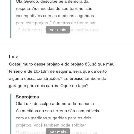
Olá Givaldo, desculpe pela demora da
respota. As medidas do seu terrenoi são
incompatíveis com as medidas sugeridas
para este projeto (10 metros de frente por
Ver mais
16 de fundos). Sugerimos que você busque
neste site "Projetos Prontos",que se aplicam
melhor as dimensões do seu terreno, basta
você digitar as dimensões do seu terreno
Luiz
no menu "Pesquisa de Projetos de Casas",
Gostei muito desse projeto e do projeto 85, só que meu
localizado na pagina inicial do nosso site.
terreno é de 10x18m de esquina, será que da certo
Caso tenha interesse em um dos nosso
alguma dessa construções? Eu preciso também de
"Projetos Prontos", clique no botão
garagem para dois carros. Oque eu faço?
"Comprar". Além disso você pode solicitar
os opcionais: projeto elétrico, hidrosanitário,
Soprojetos
doc. da CAIXA, CREA (ART), e orçamento
Olá Luiz, desculpe a demora da resposta.
quantitativo de materiais, veja no Menu
As medidas do seu terreno são compatíveis
Opcionais ao lado da descrição do projeto.
com as medidas sugeridas para os dois
projetos. Você também pode solicitar
Ver mais
Modificações nestes projetos, para solicitar