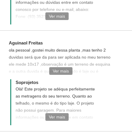
informações ou dúvidas entre em contato
conosco por telefone ou e-mail, abaixo:
Ver mais
Fone: (93) 35232115 Email:
atendimento@soprojetos.com.br
Aguinaol Freitas
ola pessoal ,gostei muito dessa planta ,mas tenho 2
duvidas será que da para ser aplicada no meu terreno
ele mede 10x17 ,observação é um terreno de esquina
Ver mais
e a outra duvida é quanto ao telhado é laje ou é
telhado de cerâmica ? Não tem garagem?
Soprojetos
Olá! Este projeto se adéqua perfeitamente
as metragens do seu terreno. Quanto ao
telhado, o mesmo é do tipo laje. O projeto
não possui garagem. Para maiores
Ver mais
informações ou dúvidas entre em contato
conosco por telefone ou e-mail: Fone: (93)
35232115 E-mail: