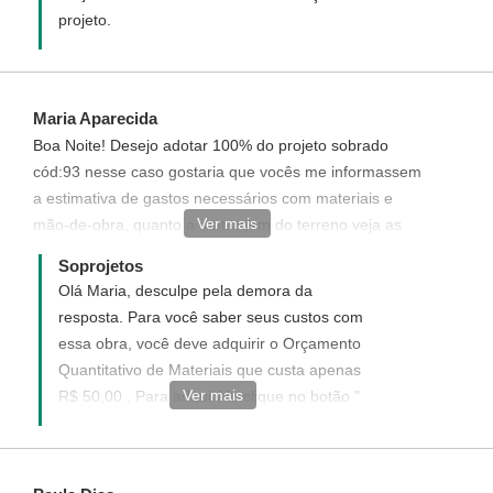
projeto.
Maria Aparecida
Boa Noite! Desejo adotar 100% do projeto sobrado
cód:93 nesse caso gostaria que vocês me informassem
a estimativa de gastos necessários com materiais e
Ver mais
mão-de-obra, quanto a metragem do terreno veja as
medidas e se épossível a realização da construção.
Soprojetos
304,39 m2 sendo frente=7,775 D=2.537 fundo= 10,000
Olá Maria, desculpe pela demora da
direito=29,803 esquerdo=30,000 No Aguardo!
resposta. Para você saber seus custos com
Obrigada!
essa obra, você deve adquirir o Orçamento
Quantitativo de Materiais que custa apenas
Ver mais
R$ 50,00 . Para adquirí-lo clique no botão "
Orçamento de Materiais" localizado ao lado
da descrição do Projeto.