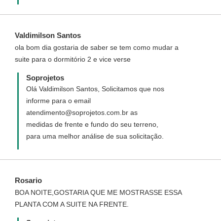
Baseamos todos os metros quadrados no
padrão de um Sobrado Padrão Popular de
79,40 m², executado com alvenaria de
Valdimilson Santos
blocos de concreto, janelas de alumínio e
ola bom dia gostaria de saber se tem como mudar a
portas de madeira, revestimento de azulejo
suite para o dormitório 2 e vice verse
(áreas molháveis) e argamassa e pintura
látex (áreas secas), cobertura com
Soprojetos
estrutura de madeira e telha cerâmica.##
Olá Valdimilson Santos, Solicitamos que nos
Portanto este valor só serve como uma
informe para o email
referência aproximada sobre o custo da
atendimento@soprojetos.com.br as
obra ##
medidas de frente e fundo do seu terreno,
para uma melhor análise de sua solicitação.
Rosario
BOA NOITE,GOSTARIA QUE ME MOSTRASSE ESSA
PLANTA COM A SUITE NA FRENTE.