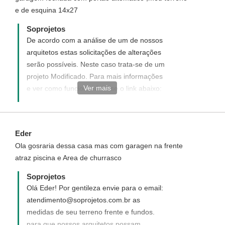
projeto.
e de esquina 14x27
Soprojetos
De acordo com a análise de um de nossos
arquitetos estas solicitações de alterações
serão possíveis. Neste caso trata-se de um
projeto Modificado. Para mais informações
Ver mais
e ver como funciona. Acesse o link abaixo:
http://www.soprojetos.com.br/ver/modificacao?
project_id=91
Eder
Ola gosraria dessa casa mas com garagen na frente
atraz piscina e Area de churrasco
Soprojetos
Olá Eder! Por gentileza envie para o email:
atendimento@soprojetos.com.br as
medidas de seu terreno frente e fundos.
para que nossos arquitetos possam