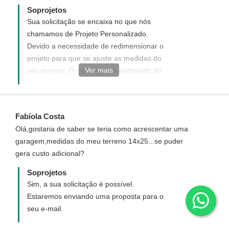
Soprojetos
Sua solicitação se encaixa no que nós
chamamos de Projeto Personalizado.
Devido a necessidade de redimensionar o
projeto para que se ajuste as medidas do
Ver mais
seu terreno. O mesmo será elaborado do
seu jeito ao seu gosto e de acordo com
suas necessidades. Você pode solicitar um
projeto novo, personalizado para você.
Fabíola Costa
Para solicitar e entender como funciona,
Olá,gostaria de saber se teria como acrescentar uma
acesse o link ao lado:
garagem,medidas do meu terreno 14x25...se puder
http://www.soprojetos.com.br/personalizado
gera custo adicional?
Caso ainda tenha alguma dúvida de como
funciona entre em contato(telefone)
Soprojetos
conosco que ficaremos felizes em tirar
Sim, a sua solicitação é possível.
todas as suas dúvidas.
Estaremos enviando uma proposta para o
seu e-mail.