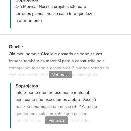
Olá Monica! Nossos projetos são para
terrenos planos, nesse caso terá que fazer
o aterramento.
Gicelle
Olá meu nome é Gicelle e gostaria de sabe se vcs
fornece também os material para a construção pois
comprei um terreno e gostaria de 3 quartos sendo um
Ver mais
com suite tenho várias idéia mas eu estou muito
perdida e não queria te a dor de cabeça procurar
Soprojetos
material obrigado
Infelizmente não fornecemos o material,
bem como não executamos a obra. Você já
realizou uma busca em nosso site? Acredito
que temos muitos projetos que possam
Ver mais
atender a sua necessidade. Veja o video
demonstrando como realizar uma busca de