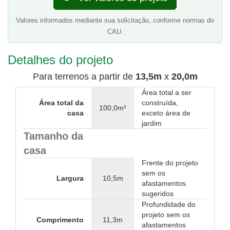
Valores informados mediante sua solicitação, conforme normas do
CAU.
Detalhes do projeto
Para terrenos a partir de
13,5m
x
20,0m
Área total a ser
Área total da
construída,
100,0m²
casa
exceto área de
jardim
Tamanho da
casa
Frente do projeto
sem os
Largura
10,5m
afastamentos
sugeridos
Profundidade do
projeto sem os
Comprimento
11,3m
afastamentos