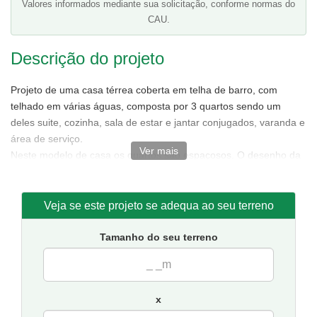
Valores informados mediante sua solicitação, conforme normas do
CAU.
Descrição do projeto
Projeto de uma casa térrea coberta em telha de barro, com
telhado em várias águas, composta por 3 quartos sendo um
deles suite, cozinha, sala de estar e jantar conjugados, varanda e
área de serviço.
Ver mais
Neste modelo de casa os quartos são espaçosos. O desenho da
sala de estar prioriza a ventilação natural tornando o ambiente
agradável.
A ampla varanda em "L" valoriza a fachada e ressalta o aspecto
Veja se este projeto se adequa ao seu terreno
aconchegante da residência.
Espaços:
Tamanho do seu terreno
Suite: 3,50 x 3,85
Banheiro suite: 1,20 x 2,78
Quarto 1: 3,85 x 3,00
x
Quarto 2: 2,90 x 3,50