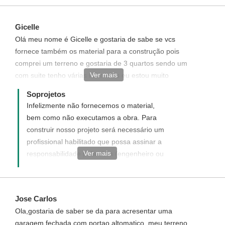
um projeto na soprojetos: sproj.com.br/spj-
buscar-projeto. Caso não tenha encontrado
Gicelle
um projeto responda esse e-mail solicitando
Olá meu nome é Gicelle e gostaria de sabe se vcs
uma cotação de preço de um projeto
fornece também os material para a construção pois
Personalizado ou solicite uma modificação
comprei um terreno e gostaria de 3 quartos sendo um
em alguns dos projetos prontos do site.
Ver mais
com suite tenho várias idéia mas eu estou muito
perdida e não queria te a dor de cabeça procurar
Soprojetos
material obrigado
Infelizmente não fornecemos o material,
bem como não executamos a obra. Para
construir nosso projeto será necessário um
profissional habilitado que possa assinar a
Ver mais
responsabilidade pela obra (engenheiro ou
arquiteto) de sua cidade para se
responsabilizar pela sua construção e dar
entrada na prefeitura a fim de obter o
Jose Carlos
Alvará de Construção. Nossa
Ola,gostaria de saber se da para acresentar uma
responsabilidade se dá apenas pelo
garagem fechada com portao altomatico ,meu terreno