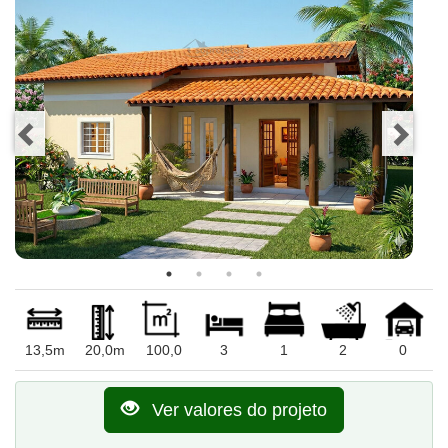
13,5m
20,0m
100,0
3
1
2
0
Ver valores do projeto