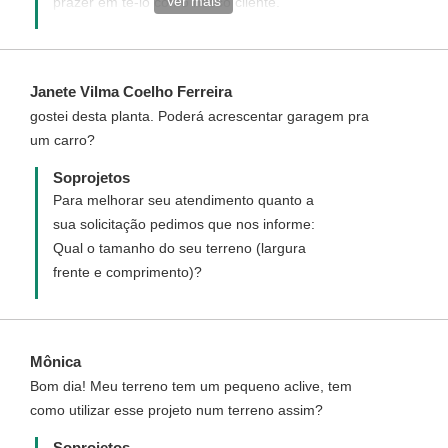
Ver mais
prazer em tê-lo como nosso cliente.
http://www.soprojetos.com.br/personalizado
Janete Vilma Coelho Ferreira
gostei desta planta. Poderá acrescentar garagem pra
um carro?
Soprojetos
Para melhorar seu atendimento quanto a
sua solicitação pedimos que nos informe:
Qual o tamanho do seu terreno (largura
frente e comprimento)?
Mônica
Bom dia! Meu terreno tem um pequeno aclive, tem
como utilizar esse projeto num terreno assim?
Soprojetos