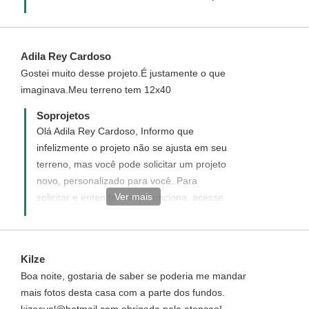
Adila Rey Cardoso
Gostei muito desse projeto.É justamente o que
imaginava.Meu terreno tem 12x40
Soprojetos
Olá Adila Rey Cardoso, Informo que
infelizmente o projeto não se ajusta em seu
terreno, mas você pode solicitar um projeto
novo, personalizado para você. Para
Ver mais
solicitar e entender como funciona, acesse
o link ao lado:
http://www.soprojetos.com.br/personalizado
Caso ainda tenha alguma dúvida de como
Kilze
funciona entre em contato(telefone)
Boa noite, gostaria de saber se poderia me mandar
conosco que ficaremos felizes em tirar
mais fotos desta casa com a parte dos fundos.
todas as suas dúvidas.