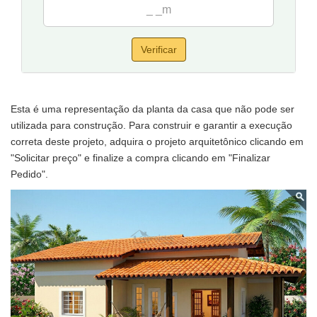
Sala de Estar/Jantar: 4,50 x 3,15
Cozinha: 3,20 x 2,50
Área de Serviço: 3,50 x 1,00
Banheiro 01: 1,20 x 2,78
Verificar
Varanda: 1,70 x 5,30 e 2,00 x 6,50
Tamanho da casa:
10,5 metros de frente e 11,30 de fundos.
Sugestão de terreno para implantação:
13,50 metros de frente
Esta é uma representação da planta da casa que não pode ser
por 20 de fundos.
utilizada para construção. Para construir e garantir a execução
correta deste projeto, adquira o projeto arquitetônico clicando em
"Solicitar preço" e finalize a compra clicando em "Finalizar
Pedido".