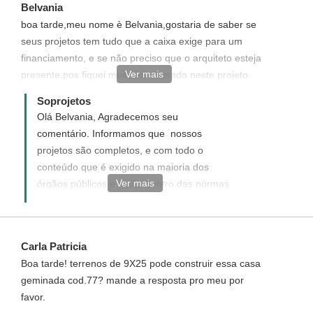
Belvania
boa tarde,meu nome è Belvania,gostaria de saber se
seus projetos tem tudo que a caixa exige para um
financiamento, e se não preciso que o arquiteto esteja
Ver mais
presente.pos fiquei muito interessada neste projeto
,mas tenho muitas duvidas.
Soprojetos
Olá Belvania, Agradecemos seu
comentário. Informamos que nossos
projetos são completos, e com todo o
conteúdo que é exigido na maioria dos
Ver mais
órgãos públicos e estão dentro das normas
exigidas pela Caixa Econômica sim, porém
o profissional que for registrar a sua obra,
deverá preencher o formulário de
Carla Patricia
orçamento e
Boa tarde! terrenos de 9X25 pode construir essa casa
cronograma que a Caixa disponibiliza.
geminada cod.77? mande a resposta pro meu por
favor.