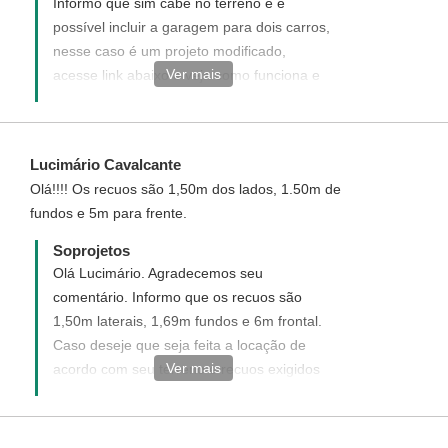
Informo que sim cabe no terreno e é
possível incluir a garagem para dois carros,
nesse caso é um projeto modificado,
Ver mais
acesse link abaixo e veja como funciona e
como adquirir esse projeto modificado:
http://www.soprojetos.com.br/ver/modificacao?
project_id=77
Lucimário Cavalcante
Olá!!!! Os recuos são 1,50m dos lados, 1.50m de
fundos e 5m para frente.
Soprojetos
Olá Lucimário. Agradecemos seu
comentário. Informo que os recuos são
1,50m laterais, 1,69m fundos e 6m frontal.
Caso deseje que seja feita a locação de
Ver mais
acordo com seu terreno e recuos exigidos
em sua cidade nos informe através do
email atendimento@soprojetos.com.br