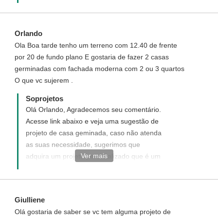
Orlando
Ola Boa tarde tenho um terreno com 12.40 de frente
por 20 de fundo plano E gostaria de fazer 2 casas
germinadas com fachada moderna com 2 ou 3 quartos
O que vc sujerem .
Soprojetos
Olá Orlando, Agradecemos seu comentário.
Acesse link abaixo e veja uma sugestão de
projeto de casa geminada, caso não atenda
as suas necessidade, sugerimos que
Ver mais
adquira um projeto personalizado que é um
novo projeto elaborado de acordo com
desejado, acesse link a seguir e veja como
funciona e como adquirir um projeto
Giulliene
personalizado:http://www.soprojetos.com.br/personalizado
Olá gostaria de saber se vc tem alguma projeto de
Acesse link abaixo do projeto cód. 95 -