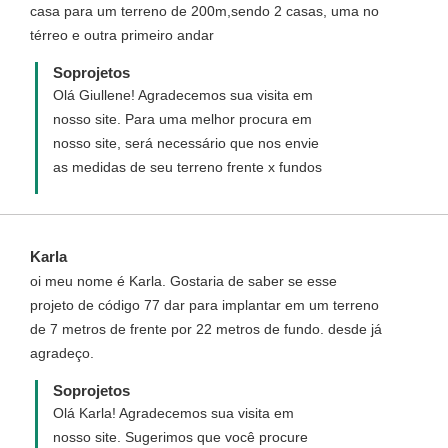
casa para um terreno de 200m,sendo 2 casas, uma no
Casa geminada:
térreo e outra primeiro andar
http://www.soprojetos.com.br/projetos-de-
casas/Casa-Geminada-com-tres-quartos-
Soprojetos
Cod-95
Olá Giullene! Agradecemos sua visita em
nosso site. Para uma melhor procura em
nosso site, será necessário que nos envie
as medidas de seu terreno frente x fundos
Karla
oi meu nome é Karla. Gostaria de saber se esse
projeto de código 77 dar para implantar em um terreno
de 7 metros de frente por 22 metros de fundo. desde já
agradeço.
Soprojetos
Olá Karla! Agradecemos sua visita em
nosso site. Sugerimos que você procure