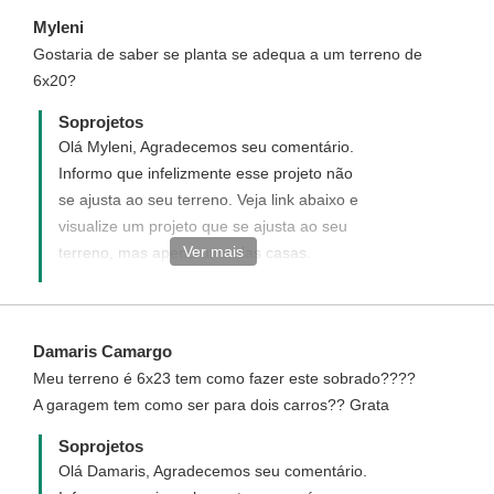
Myleni
Gostaria de saber se planta se adequa a um terreno de
6x20?
Soprojetos
Olá Myleni, Agradecemos seu comentário.
Informo que infelizmente esse projeto não
se ajusta ao seu terreno. Veja link abaixo e
visualize um projeto que se ajusta ao seu
Ver mais
terreno, mas apena uma das casas.
http://www.soprojetos.com.br/projetos-de-
casas/Casa-Geminada-com-tres-quartos-
Cod-95
Damaris Camargo
Meu terreno é 6x23 tem como fazer este sobrado????
A garagem tem como ser para dois carros?? Grata
Soprojetos
Olá Damaris, Agradecemos seu comentário.