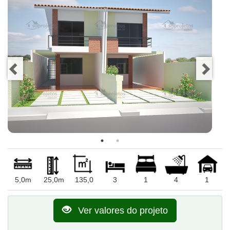
5,0m
25,0m
135,0
3
1
4
1
Ver valores do projeto