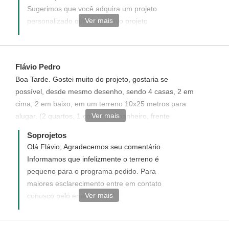
Sugerimos que você adquira um projeto
Ver mais
personalizado que é um novo projeto
elaborado de acordo com desejado, acesse
link abaixo e veja como funciona e como
adquirir um projeto personalizado.
Flávio Pedro
http://www.soprojetos.com.br/personalizado
Boa Tarde. Gostei muito do projeto, gostaria se
possível, desde mesmo desenho, sendo 4 casas, 2 em
cima, 2 em baixo, em um terreno 10x25 metros para
Ver mais
alugar. (2 quartos, 1 cozinha, 1 banheiro, frente
garagem até 4 carros, se possível)
Soprojetos
Olá Flávio, Agradecemos seu comentário.
Informamos que infelizmente o terreno é
pequeno para o programa pedido. Para
maiores esclarecimento entre em contato
Ver mais
conosco pelo email
atendimento@soprojetos.com.br ou
telefone (93)3523-2115 ou 3522-3481.