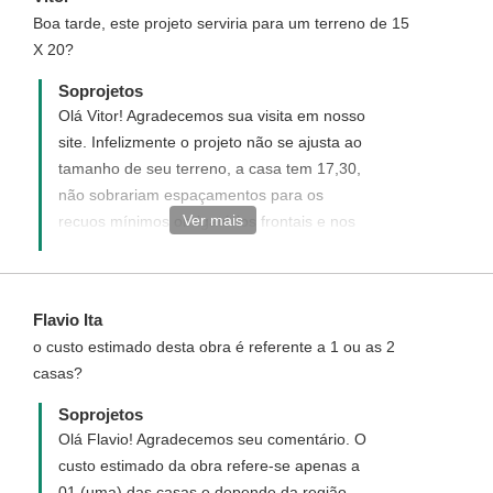
Boa tarde, este projeto serviria para um terreno de 15
X 20?
Soprojetos
Olá Vitor! Agradecemos sua visita em nosso
site. Infelizmente o projeto não se ajusta ao
tamanho de seu terreno, a casa tem 17,30,
não sobrariam espaçamentos para os
Ver mais
recuos mínimos obrigatórios frontais e nos
fundos. Acesse o link abaixo e veja
sugestões de projetos para o tamanho de
seu terreno.
Flavio Ita
http://www.soprojetos.com.br/ver-
o custo estimado desta obra é referente a 1 ou as 2
projetos/plantas?
casas?
utf8=%E2%9C%93&pavimento=&quartos=&suites=&banheiros
Soprojetos
Olá Flavio! Agradecemos seu comentário. O
custo estimado da obra refere-se apenas a
01 (uma) das casas e depende da região