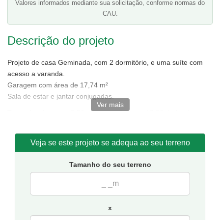
Valores informados mediante sua solicitação, conforme normas do
CAU.
Descrição do projeto
Projeto de casa Geminada, com 2 dormitório, e uma suíte com
acesso a varanda.
Garagem com área de 17,74 m²
Sala de estar e jantar conjugadas.
Ver mais
Tamanho da casa:
3,50 metros de frente e 17,30 de fundos,
incluindo medidas da garagem.
Sugestão de terreno mínimo para implantação:
5 metros de
Veja se este projeto se adequa ao seu terreno
frente por 25 de fundos.
Obs: O valor é referente a casa geminada ou seja as duas
Tamanho do seu terreno
unidades, mas se desejar adquirir apenas uma das casas, nos
confirme para o e-mail atendimento@soprojetos.com.br
x