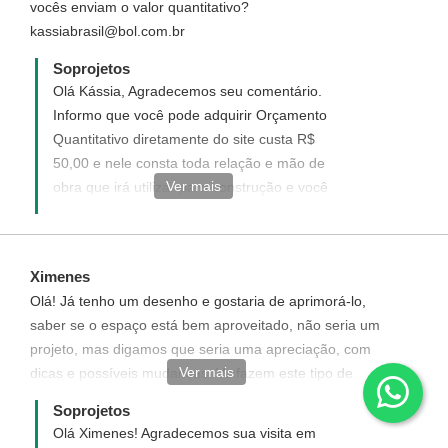
vocês enviam o valor quantitativo?
kassiabrasil@bol.com.br
Soprojetos
Olá Kássia, Agradecemos seu comentário.
Informo que você pode adquirir Orçamento
Quantitativo diretamente do site custa R$
50,00 e nele consta toda relação e mão de
Ver mais
obra que irá utilizar para construção e você
atualiza os valores de acordo com sua
cidade.
Ximenes
Olá! Já tenho um desenho e gostaria de aprimorá-lo,
saber se o espaço está bem aproveitado, não seria um
projeto, mas digamos que seria uma apreciação, com
Ver mais
dicas e possíveis mudanças. Vc fazem este tipo de
avaliação?
Soprojetos
Olá Ximenes! Agradecemos sua visita em