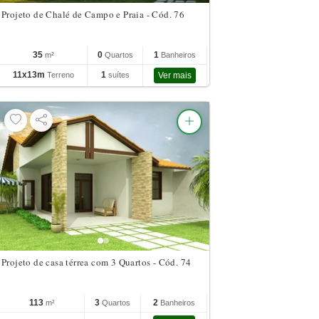
Projeto de Chalé de Campo e Praia - Cód. 76
35
0
1
m²
Quartos
Banheiros
11x13m
1
Terreno
suítes
Ver mais
Projeto de casa térrea com 3 Quartos - Cód. 74
113
3
2
m²
Quartos
Banheiros