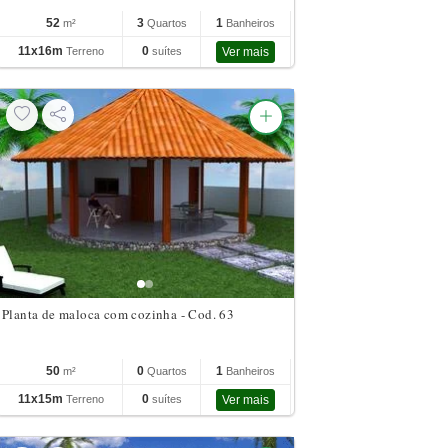
52
3
1
m²
Quartos
Banheiros
11x16m
0
Terreno
suítes
Ver mais
Planta de maloca com cozinha - Cod. 63
50
0
1
m²
Quartos
Banheiros
11x15m
0
Terreno
suítes
Ver mais