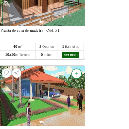
Planta de casa de madeira - Cód. 51
40
2
1
m²
Quartos
Banheiros
10x10m
0
Terreno
suítes
Ver mais