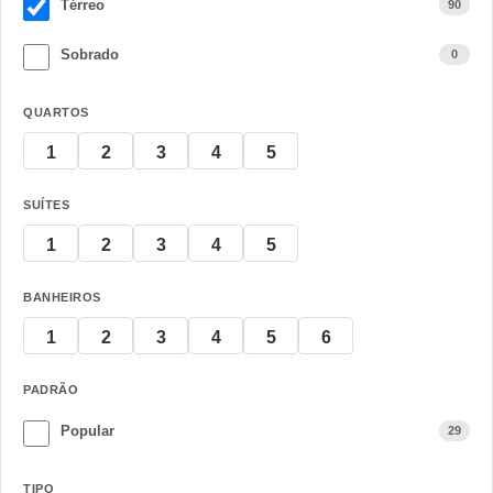
Térreo
90
Sobrado
0
QUARTOS
1
2
3
4
5
SUÍTES
1
2
3
4
5
BANHEIROS
1
2
3
4
5
6
PADRÃO
Popular
29
TIPO