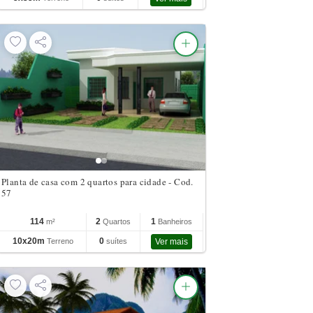
Planta de casa com 2 quartos para cidade - Cod.
57
114
2
1
m²
Quartos
Banheiros
10x20m
0
Terreno
suítes
Ver mais