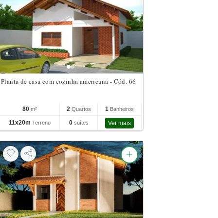
Planta de casa com cozinha americana - Cód. 66
80
2
1
m²
Quartos
Banheiros
11x20m
0
Terreno
suítes
Ver mais