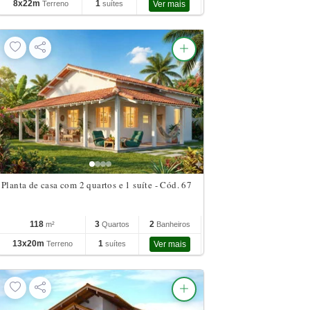
8x22m
1
Terreno
suítes
Ver mais
Planta de casa com 2 quartos e 1 suíte - Cód. 67
118
3
2
m²
Quartos
Banheiros
13x20m
1
Terreno
suítes
Ver mais