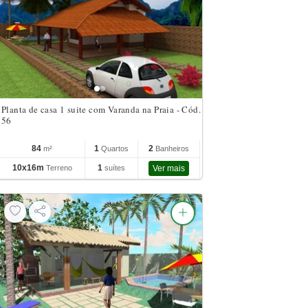
Planta de casa 1 suite com Varanda na Praia - Cód.
56
84
1
2
m²
Quartos
Banheiros
10x16m
1
Terreno
suítes
Ver mais