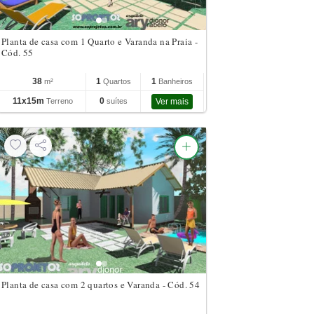
Planta de casa com 1 Quarto e Varanda na Praia -
Cód. 55
38
1
1
m²
Quartos
Banheiros
11x15m
0
Terreno
suítes
Ver mais
Planta de casa com 2 quartos e Varanda - Cód. 54