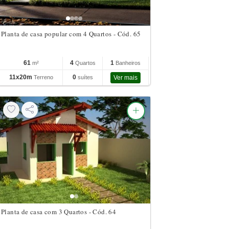
Planta de casa popular com 4 Quartos - Cód. 65
61
4
1
m²
Quartos
Banheiros
11x20m
0
Terreno
suítes
Ver mais
Planta de casa com 3 Quartos - Cód. 64