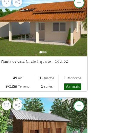
Planta de casa Chalé 1 quarto - Cód. 52
49
1
1
m²
Quartos
Banheiros
9x12m
1
Terreno
suítes
Ver mais