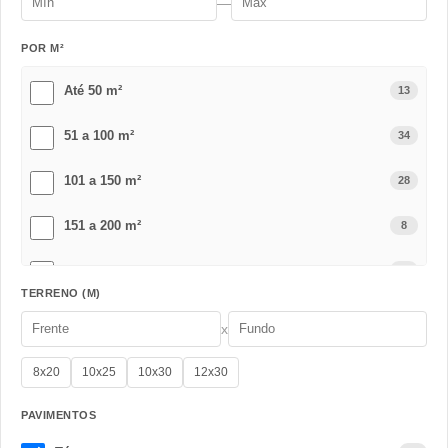
—
POR M²
Até 50 m²
13
51 a 100 m²
34
101 a 150 m²
28
151 a 200 m²
8
201 a 300 m²
2
TERRENO (M)
Acima de 301 m²
1
x
8x20
10x25
10x30
12x30
PAVIMENTOS