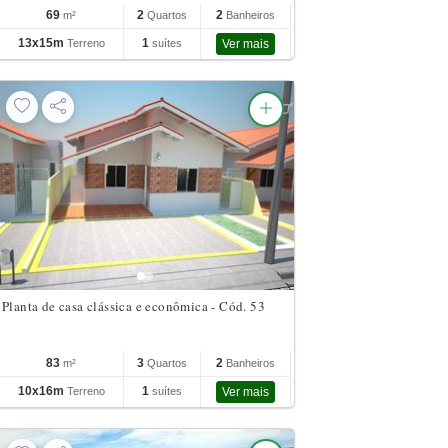
69
2
2
m²
Quartos
Banheiros
13x15m
1
Terreno
suítes
Ver mais
Planta de casa clássica e econômica - Cód. 53
83
3
2
m²
Quartos
Banheiros
10x16m
1
Terreno
suítes
Ver mais