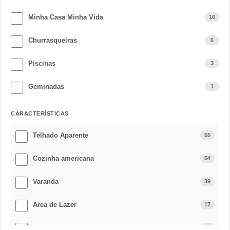
Minha Casa Minha Vida
16
Churrasqueiras
6
Piscinas
3
Geminadas
1
CARACTERÍSTICAS
Telhado Aparente
55
Cozinha americana
54
Varanda
39
Area de Lazer
17
Varanda gourmet
14