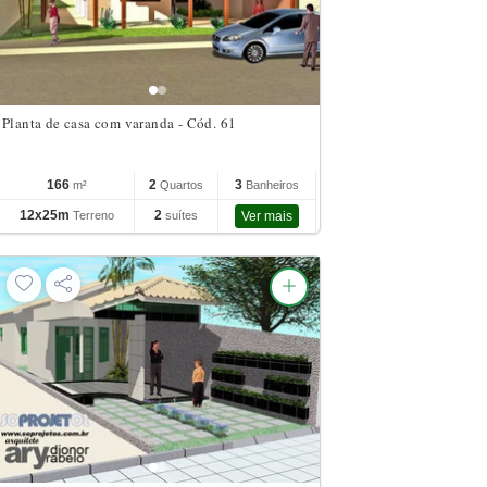
Planta de casa com varanda - Cód. 61
166
2
3
m²
Quartos
Banheiros
12x25m
2
Terreno
suítes
Ver mais