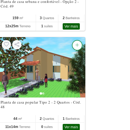
Planta de casa urbana e confortável - Opção 2 -
Cód. 49
159
3
2
m²
Quartos
Banheiros
12x25m
1
Terreno
suítes
Ver mais
Planta de casa popular Tipo 2 - 2 Quartos - Cód.
48
44
2
1
m²
Quartos
Banheiros
11x14m
0
Terreno
suítes
Ver mais