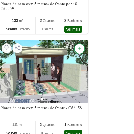
Planta de casa com 5 metros de frente por 40 -
Cód. 59
133
2
3
m²
Quartos
Banheiros
5x40m
1
Terreno
suítes
Ver mais
Planta de casa com 5 metros de frente - Cód. 58
111
2
1
m²
Quartos
Banheiros
5x35m
0
Terreno
suítes
Ver mais