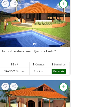
Planta de maloca com 1 Quarto - Cód.62
88
1
2
m²
Quartos
Banheiros
14x15m
1
Terreno
suítes
Ver mais