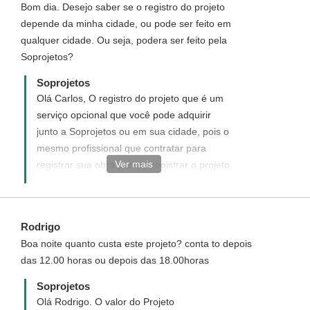
Bom dia. Desejo saber se o registro do projeto
solicite uma modificação em alguns dos
depende da minha cidade, ou pode ser feito em
projetos prontos do site.
qualquer cidade. Ou seja, podera ser feito pela
Soprojetos?
Soprojetos
Olá Carlos, O registro do projeto que é um
serviço opcional que você pode adquirir
junto a Soprojetos ou em sua cidade, pois o
mesmo profissional que contratar para
Ver mais
registrar sua obra poderá registrar o projeto
também.
Rodrigo
Boa noite quanto custa este projeto? conta to depois
das 12.00 horas ou depois das 18.00horas
Soprojetos
Olá Rodrigo. O valor do Projeto