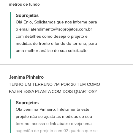
metros de fundo
este projeto personalizado. Disponha para
quaisquer dúvida. Será um prazer ter você
Soprojetos
como uma de nossas clientes.
Olá Enio, Solicitamos que nos informe para
o email atendimento@soprojetos.com.br
com detalhes como deseja o projeto e
medidas de frente e fundo do terreno, para
uma melhor análise de sua solicitação.
Jemima Pinheiro
TENHO UM TERRENO 7M POR 20 TEM COMO
FAZER ESSA PLANTA COM DOIS QUARTOS?
Soprojetos
Olá Jemima Pinheiro, Infelizmente este
projeto não se ajusta as medidas do seu
terreno, acessa o link abaixo e veja uma
sugestão de projeto com 02 quartos que se