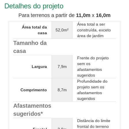
Detalhes do projeto
Para terrenos a partir de
11,0m
x
16,0m
Área total a ser
Área total da
52,0m²
construída, exceto
casa
área de jardim
Tamanho da
casa
Frente do projeto
sem os
Largura
7,9m
afastamentos
sugeridos
Profundidade do
projeto sem os
Comprimento
8,7m
afastamentos
sugeridos
Afastamentos
sugeridos*
Distância do limite
frontal do terreno