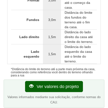
Frontal
3,0m
até o começo da
casa.
Distância do limite
dos fundos do
Fundos
3,0m
terreno até o fim
da casa.
Distância do lado
Lado direito
1,5m
direito da casa até
o limite do terreno.
Distância do lado
Lado
esquerdo da casa
1,5m
esquerdo
até o limite do
terreno.
*Distância do limite do terreno até a parte mais próxima da casa,
considerando como referência você dentro do terreno olhando
para a rua
Ver valores do projeto
Valores informados mediante sua solicitação, conforme normas do
CAU.