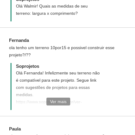
Olá Walmir! Quais as medidas de seu
terreno: largura x comprimento?
Fernanda
ola tenho um terreno 10por15 e possivel construir esse
projeto?/??
Soprojetos
Olá Fernanda! Infelizmente seu terreno não
é compatível para este projeto. Segue link
com sugestões de projetos para essas
medidas.
Ver mais
https://www.soprojetos.com.br/ver-
projetos/plantas?frente=10&fundo=15
Paula