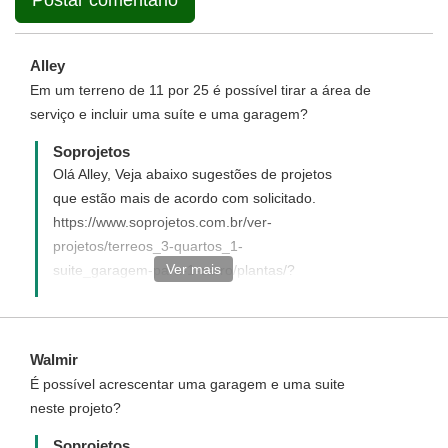
Alley
Em um terreno de 11 por 25 é possível tirar a área de
serviço e incluir uma suíte e uma garagem?
Soprojetos
Olá Alley, Veja abaixo sugestões de projetos
que estão mais de acordo com solicitado.
https://www.soprojetos.com.br/ver-
projetos/terreos_3-quartos_1-
Ver mais
suite_garagem-para-1-carro/plantas/?
utf8=✓&frente=11&fundo=25
Walmir
É possível acrescentar uma garagem e uma suite
neste projeto?
Soprojetos