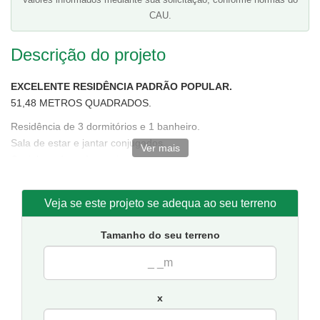
CAU.
Descrição do projeto
EXCELENTE RESIDÊNCIA PADRÃO POPULAR.
51,48 METROS QUADRADOS.
Residência de 3 dormitórios e 1 banheiro.
Sala de estar e jantar conjugados.
Ver mais
Cozinha e área de serviço.
Tamanho da casa:
8 metros de frente e 9 de fundos.
Sugestão de terreno mínimo para implantação:
11 metros de
Veja se este projeto se adequa ao seu terreno
frente por 16 de fundos.
Tamanho do seu terreno
x