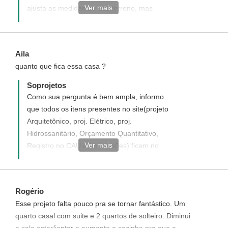
Ver mais
ajusta as medidas do seu terreno, mas
apenas uma das casas cabe em seu
terreno. Disponha para quaisquer dúvida.
https://www.soprojetos.com.br/projetos-de-
Aila
casas/planta-de-casa-geminada-com-dois-
quanto que fica essa casa ?
quartos-Cod-135
Soprojetos
Como sua pergunta é bem ampla, informo
que todos os itens presentes no site(projeto
Arquitetônico, proj. Elétrico, proj.
Hidrossanitário, Orçamento Quantitativo,
Ver mais
Registro no CAU e Impressões) ficam no
valor de R$ 624,60. Dispomos do
pagamento parcelado onde você pode ir no
e-mail com os orçamentos. Lá há este link
Rogério
para pagamento parcelado. Após solicitar
Esse projeto falta pouco pra se tornar fantástico. Um
os itens que deseja o site leva você até a
quarto casal com suite e 2 quartos de solteiro. Diminui
página da PagSeguro para que você possa