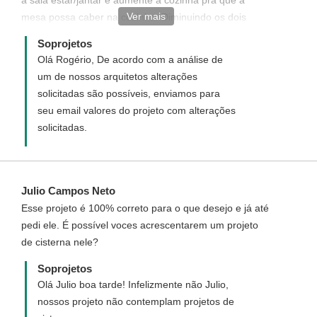
a sala estar/jantar e aumente a cozinha pra que a
efetivar o pagamento com segurança. Caso
Ver mais
mesa possa caber na cozinha. Diminuindo os dois
tenha interesse em realizar pagamento a
quartos de solteiro certamente viabiliza a construção
vista, a empresa possui contas para as
Soprojetos
da suite sem aumentar na metragem da casa. Bastaria
quais você pode estar efetuando
Olá Rogério, De acordo com a análise de
isso pra que a aquisição deste projeto fosse feito por
depósito/transferência. Para pagamento a
um de nossos arquitetos alterações
mim. Lendo as suas resposta sei que receberei o
vista concedemos ao cliente 10% de
solicitadas são possíveis, enviamos para
conselho de verificar em seu banco de projetos algo
desconto(mas é preciso informar antes os
seu email valores do projeto com alterações
que se encaixe no que quero. Já olhei todos e nada se
itens que deseja adquirir e a forma de
solicitadas.
encaixa no que quero com exceção deste com as
pagamento). Caso ainda tenha mais
alterações referidas. Me indique uma solução para que
dúvidas verifique o link ao lado >
possamos fechar algo. Grato.
http://www.soprojetos.com.br/ver/como-
Julio Campos Neto
comprar#formas ¨
Esse projeto é 100% correto para o que desejo e já até
pedi ele. É possível voces acrescentarem um projeto
de cisterna nele?
Soprojetos
Olá Julio boa tarde! Infelizmente não Julio,
nossos projeto não contemplam projetos de