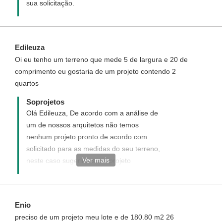
sua solicitação.
Edileuza
Oi eu tenho um terreno que mede 5 de largura e 20 de
comprimento eu gostaria de um projeto contendo 2
quartos
Soprojetos
Olá Edileuza, De acordo com a análise de
um de nossos arquitetos não temos
nenhum projeto pronto de acordo com
solicitado para as medidas do seu terreno,
Ver mais
neste caso sugerimos um projeto
personalizado, que é um novo projeto
elaborado a seu gosto e de acordo as
medidas do seu terreno, enviaremos uma
Enio
proposta informando com detalhes como
preciso de um projeto meu lote e de 180.80 m2 26
funciona, quais os custos e como adquirir