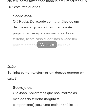
ola tem como fazer esse modelo em um terreno 6 x
20? com tres quartos
Soprojetos
Olá Paula, De acordo com a análise de um
de nossos arquitetos infelizmente este
projeto não se ajusta as medidas do seu
terreno, neste caso sugerimos a você um
Ver mais
projeto personalizado que é um novo
projeto elaborado a seu gosto e de acordo
com as medidas do seu terreno,
enviaremos uma proposta informando com
João
detalhes como funciona, quais os custos e
Eu tinha como transformar um desses quartos em
como adquirir este projeto personalizado.
suite?
Disponha para quaisquer dúvida.
Soprojetos
Olá João, Solicitamos que nos informe as
medidas do terreno (largura x
comprimento) para uma melhor análise de