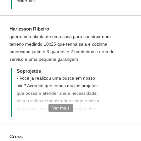
cisternas.
Harlesson Ribeiro
quero uma planta de uma casa para construir num
terreno medindo 10x25 que tenha sala e cozinha
americana junto e 3 quartos e 2 banheiros e area de
servico e uma pequena garangem
Soprojetos
- Você já realizou uma busca em nosso
site? Acredito que temos muitos projetos
que possam atender a sua necessidade.
Veja o video demonstrando como realizar
Ver mais
uma busca de um projeto na soprojetos:
sproj.com.br/spj-buscar-projeto Caso não
tenha encontrado um projeto responda
esse e-mail solicitando uma cotação de
Cross
preço de um projeto Personalizado ou