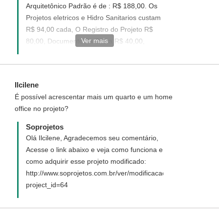
Arquitetônico Padrão é de : R$ 188,00. Os
Projetos eletricos e Hidro Sanitarios custam
R$ 94,00 cada, O Registro do Projeto R$
Ver mais
80,00, Documento da Caixa R$ 40,00,
Impressão R$ 15,00 cada projeto. Acesse o
link:
http://www.soprojetos.com.br/carrinho/tipo/padrao/64
Ilcilene
e adquira o seu, teremos imenso prazer em
É possível acrescentar mais um quarto e um home
tê-lo como nosso cliente.
office no projeto?
Soprojetos
Olá Ilcilene, Agradecemos seu comentário,
Acesse o link abaixo e veja como funciona e
como adquirir esse projeto modificado:
http://www.soprojetos.com.br/ver/modificacao?
project_id=64