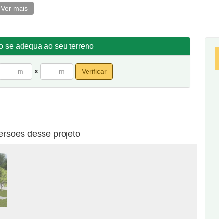
Ver mais
ndos, incluindo medidas da varanda
to se adequa ao seu terreno
metros de frente por 20 de fundos.
x
Verificar
ersões desse projeto