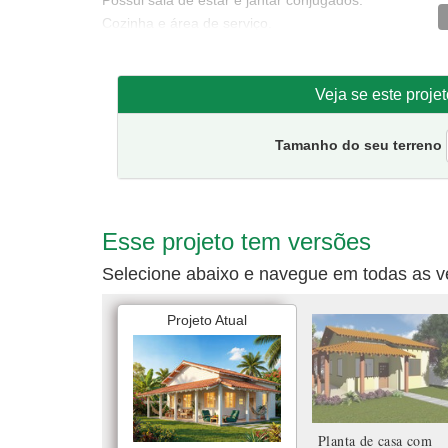
Possui sala de estar e jantar conjugados.
Cozinha e área de serviço.
Telhado em 2 águas.
Tamanho da casa:
10 metros de frente e 11,60 de fu
Veja se este proje
Sugestão de terreno mínimo para implantação:
13 
Tamanho do seu terreno
Esse projeto tem versões
Selecione abaixo e navegue em todas as v
Projeto Atual
Planta de casa com