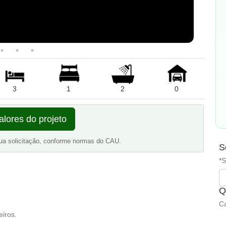
3
1
2
0
alores do projeto
ua solicitação, conforme normas do CAU.
S
*S
Q
Ca
eiros.