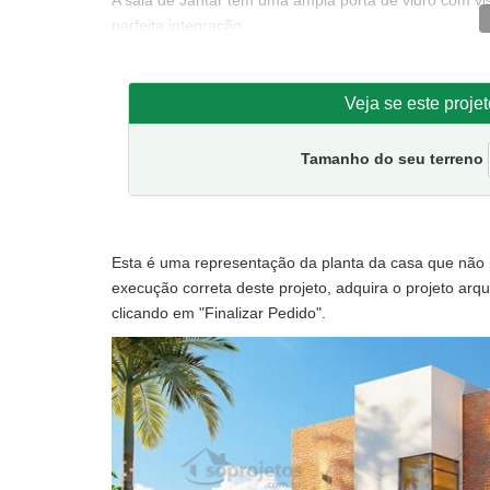
A sala de Jantar tem uma ampla porta de vidro com v
perfeita integração.
Aos fundos a área de churrasqueira e piscina, compõe 
No andar superior fica a
área íntima
com uma ampla su
também dá à uma sacada superior onde todos os resi
Veja se este proje
Detalhes do Projeto:
Tamanho do seu terreno
Tamanho da casa:
A casa tem um formato irregular e podemos aproximar
de fundos. Sugestão de terreno mínimo para implantaç
Áreas: A área total da casa é de 179,78 m² sendo:
Esta é uma representação da planta da casa que não po
No Térreo temos um Total de 111,49 m² sendo:
execução correta deste projeto, adquira o projeto arqui
Área interna – 61,64 m²
clicando em "Finalizar Pedido".
Garagem – 31,08 m²
Serviço e churrasqueira – 18,77 m²
No superior temos um total de 67,59 m² sendo:
Área interna – 57,33 m²
Área de sacada – 10,26 m²