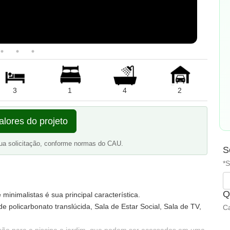
3
1
4
2
alores do projeto
ua solicitação, conforme normas do CAU.
S
*S
Q
minimalistas é sua principal característica.
e policarbonato translúcida, Sala de Estar Social, Sala de TV,
Ca