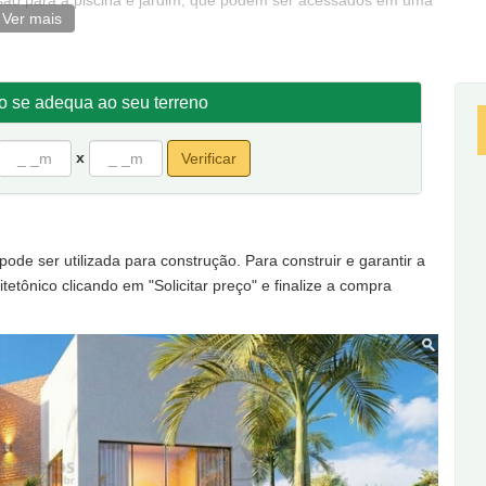
isão para a piscina e jardim, que podem ser acessados em uma
Ver mais
a área de lazer perfeita para um convívio mais íntimo.
íte e dois quartos que são acessados por uma circulação que
dentes podem desfrutar.
to se adequa ao seu terreno
x
Verificar
 seus lados maiores em 10,00 metros de frente e 19,00 metros
ão: 10,00 metros de frente por 22,00 de fundos.
de ser utilizada para construção. Para construir e garantir a
tetônico clicando em "Solicitar preço" e finalize a compra