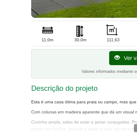
11,0m
30,0m
111,63
Ver v
Valores informados mediante s
Descrição do projeto
Esta é uma casa ótima para praia ou campo, mas que
Com colunas em madeira aparente que dá um visual m
Cozinha ampla, salas de estar e jantar conjugadas. 
temos nos fundos, área de o apoio a uma piscina e 