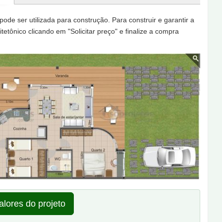
á ser
10.00 x 20.00
m, deixando 5,00 m de afastamento nos
de ser utilizada para construção. Para construir e garantir a
tetônico clicando em "Solicitar preço" e finalize a compra
alores do projeto