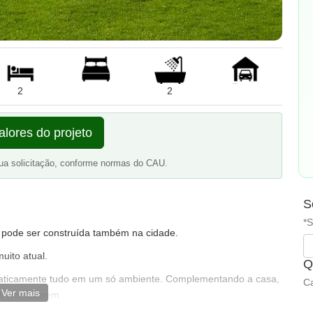
2
2
alores do projeto
ua solicitação, conforme normas do CAU.
S
*S
 pode ser construída também na cidade.
uito atual.
Q
Praticamente tudo em um só ambiente. Complementando a casa,
Ca
Ver mais
hidromassagem.