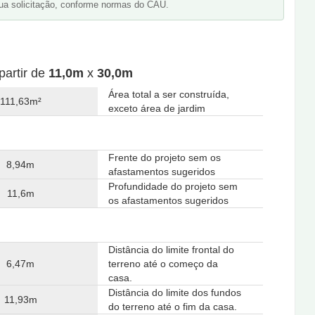
ua solicitação, conforme normas do CAU.
partir de
11,0m
x
30,0m
Área total a ser construída,
111,63m²
exceto área de jardim
Frente do projeto sem os
8,94m
afastamentos sugeridos
Profundidade do projeto sem
11,6m
os afastamentos sugeridos
Distância do limite frontal do
6,47m
terreno até o começo da
casa.
Distância do limite dos fundos
11,93m
do terreno até o fim da casa.