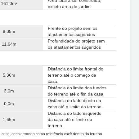
Área total a ser construída,
161,0m²
exceto área de jardim
Frente do projeto sem os
8,35m
afastamentos sugeridos
Profundidade do projeto sem
11,64m
os afastamentos sugeridos
Distância do limite frontal do
5,36m
terreno até o começo da
casa.
Distância do limite dos fundos
3,0m
do terreno até o fim da casa.
Distância do lado direito da
0,0m
casa até o limite do terreno.
Distância do lado esquerdo
1,65m
da casa até o limite do
terreno.
da casa, considerando como referência você dentro do terreno