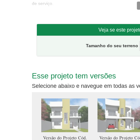
de serviço.
No andar superior, destaque para a suíte master com
quartos grandes.Além de conter mais dois quartos e 
Veja se este proje
Tamanho da casa:
7.9 metros de frente e 11.6 de fun
Sugestão de terreno para implantação:
10 metros de
Tamanho do seu terreno
Esse projeto tem versões
Selecione abaixo e navegue em todas as v
Versão do Projeto Cód.
Versão do Projeto Có