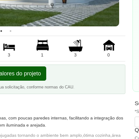
3
1
3
0
alores do projeto
ua solicitação, conforme normas do CAU.
S
*S
s, com poucas paredes internas, facilitando a integração dos
m iluminada e arejada.
Q
conjugadas tornando o ambiente bem amplo,ótima cozinha,área
Ca