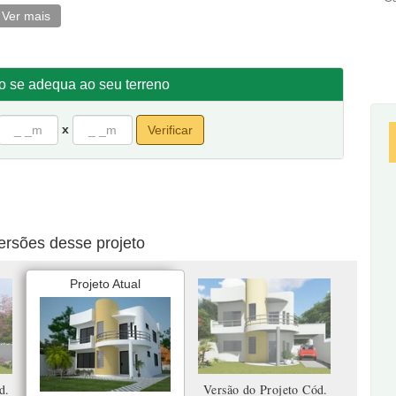
Ver mais
 closet e duas varandas uma ótima opção para quem prefere
um banheiro.
to se adequa ao seu terreno
dos.
 frente por 20 metros de fundos.
x
Verificar
ersões desse projeto
Projeto Atual
d.
Versão do Projeto Cód.