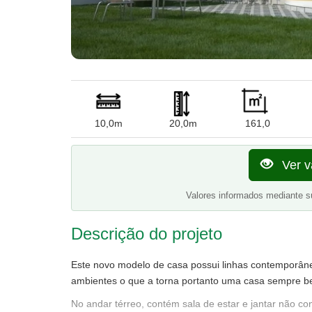
10,0m
20,0m
161,0
Ver v
Valores informados mediante s
Descrição do projeto
Este novo modelo de casa possui linhas contemporânea
ambientes o que a torna portanto uma casa sempre be
No andar térreo, contém sala de estar e jantar não 