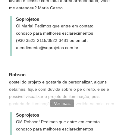
lavabo e ficasse com toda a área arredondada, você
me entendeu? Maria Castro
Soprojetos
Oi Maria! Pedimos que entre em contato
conosco para melhores esclarecimentos
(930 3523-2115/3522-3481 ou email :
atendimento@soprojetos.com.br
Robson
gostei do projeto e gostaria de personalizar, alguns
detalhes, fique com dúvida sobre o pé direito, e se é
possivel visualizar o projeto de iluminação, pois
Ver mais
gostaria de iluminação indireta e invertida na sala. com
proceder
Soprojetos
Olá Robson! Pedimos que entre em contato
conosco para melhores esclarecimentos