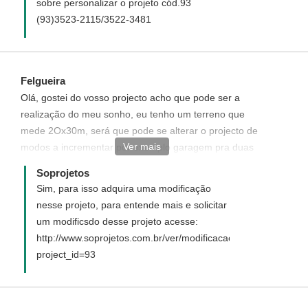
sobre personalizar o projeto cód.93
(93)3523-2115/3522-3481
Felgueira
Olá, gostei do vosso projecto acho que pode ser a
realização do meu sonho, eu tenho um terreno que
mede 2Ox30m, será que pode se alterar o projecto de
Ver mais
modos a incrementar por exemplo garagem pra duas
vagas e uma piscina?
Soprojetos
Sim, para isso adquira uma modificação
nesse projeto, para entende mais e solicitar
um modificsdo desse projeto acesse:
http://www.soprojetos.com.br/ver/modificacao?
project_id=93