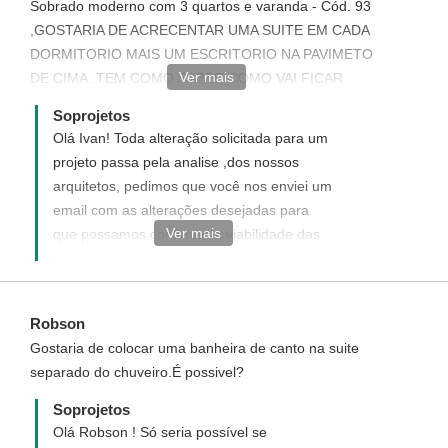
Sobrado moderno com 3 quartos e varanda - Cód. 93
,GOSTARIA DE ACRECENTAR UMA SUITE EM CADA
DORMITORIO MAIS UM ESCRITORIO NA PAVIMETO
Ver mais
DE CIMA. TEM COMO SABER COMO VAI FICAR
ENTED CPMPRAR? OBRIGADO IVAN FELIPE
Soprojetos
Olá Ivan! Toda alteração solicitada para um
projeto passa pela analise ,dos nossos
arquitetos, pedimos que você nos enviei um
email com as alterações desejadas para
Ver mais
que possamos confirmar a viabilidade das
modificações.
Email:atendimento@soprojetos.com.br
(93)3523-2115/3522-3481
Robson
Gostaria de colocar uma banheira de canto na suite
separado do chuveiro.É possivel?
Soprojetos
Olá Robson ! Só seria possível se