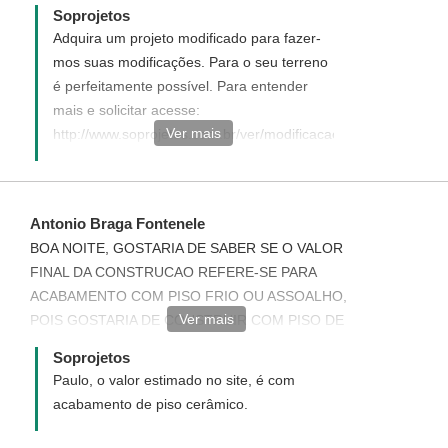
Soprojetos
Adquira um projeto modificado para fazer-
mos suas modificações. Para o seu terreno
é perfeitamente possível. Para entender
mais e solicitar acesse:
Ver mais
http://www.soprojetos.com.br/ver/modificacao?
project_id=93
Antonio Braga Fontenele
BOA NOITE, GOSTARIA DE SABER SE O VALOR
FINAL DA CONSTRUCAO REFERE-SE PARA
ACABAMENTO COM PISO FRIO OU ASSOALHO,
Ver mais
POIS GOSTARIA DE CONSTRUIR COM PISO DE
ASOALHO. OBRIGADO
Soprojetos
Paulo, o valor estimado no site, é com
acabamento de piso cerâmico.