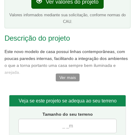
Ver valores do projeto
Valores informados mediante sua solicitação, conforme normas do
CAU.
Descrição do projeto
Este novo modelo de casa possui linhas contemporâneas, com
poucas paredes internas, facilitando a integração dos ambientes
o que a torna portanto uma casa sempre bem iluminada e
arejada.
Ver mais
No andar térreo, contém sala de estar e jantar não conjugadas
tornando o ambiente bem amplo,ótima cozinha,área de serviço.
No andar superior, destaque para a suíte master com closet e
Veja se este projeto se adequa ao seu terreno
duas varandas uma ótima opção para quem prefere quartos
grandes.Além de conter mais dois quartos e um banheiro.
Tamanho do seu terreno
Tamanho da casa:
7.9 metros de frente e 11.6 de fundos.
Sugestão de terreno para implantação:
10 metros de frente