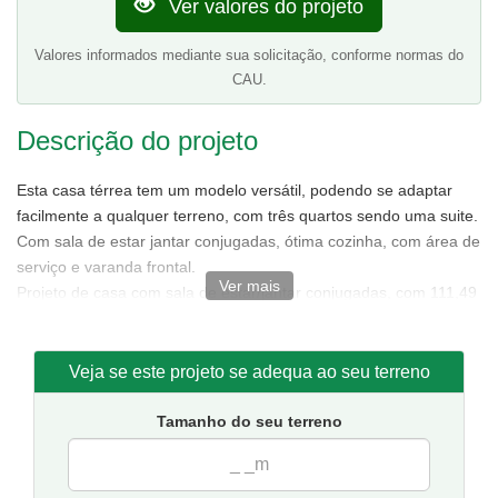
Ver valores do projeto
Valores informados mediante sua solicitação, conforme normas do
CAU.
Descrição do projeto
Esta casa térrea tem um modelo versátil, podendo se adaptar
facilmente a qualquer terreno, com três quartos sendo uma suite.
Com sala de estar jantar conjugadas, ótima cozinha, com área de
serviço e varanda frontal.
Ver mais
Projeto de casa com sala de estar/jantar conjugadas, com 111,49
m² de área sendo 85,88 m² de área interna.
Tamanho da casa:
7,50 metros de frente e 15,50 de fundos.
Sugestão de terreno para implantação:
10 metros de frente
Veja se este projeto se adequa ao seu terreno
por 20 metros de fundos.
Tamanho do seu terreno