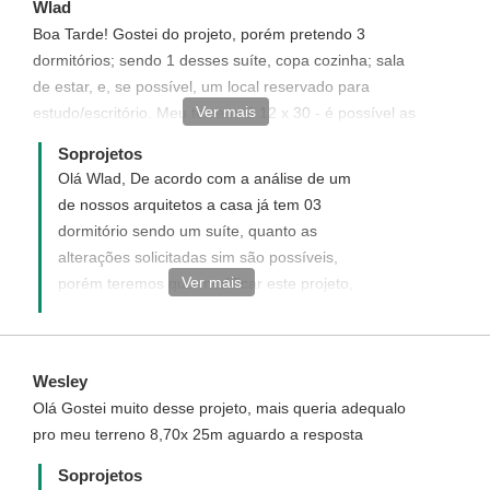
Wlad
Boa Tarde! Gostei do projeto, porém pretendo 3
dormitórios; sendo 1 desses suíte, copa cozinha; sala
de estar, e, se possível, um local reservado para
Ver mais
estudo/escritório. Meu terreno é 12 x 30 - é possível as
alterações acima
Soprojetos
Olá Wlad, De acordo com a análise de um
de nossos arquitetos a casa já tem 03
dormitório sendo um suíte, quanto as
alterações solicitadas sim são possíveis,
Ver mais
porém teremos que modificar este projeto,
o que gera custos adicionais ao mesmo,
enviaremos uma proposta informando com
detalhes como funciona, quais os custos e
Wesley
como adquirir este projeto com
Olá Gostei muito desse projeto, mais queria adequalo
modificações solicitadas. Disponha para
pro meu terreno 8,70x 25m aguardo a resposta
quaisquer dúvida, será um prazer ter você
como um de nossos clientes.
Soprojetos