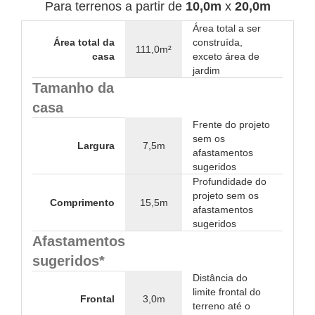
Para terrenos a partir de
10,0m
x
20,0m
Área total a ser
Área total da
construída,
111,0m²
casa
exceto área de
jardim
Tamanho da
casa
Frente do projeto
sem os
Largura
7,5m
afastamentos
sugeridos
Profundidade do
projeto sem os
Comprimento
15,5m
afastamentos
sugeridos
Afastamentos
sugeridos*
Distância do
limite frontal do
Frontal
3,0m
terreno até o