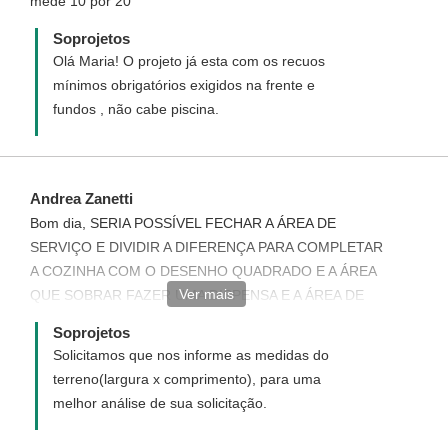
mede 10 por 20
Soprojetos
Olá Maria! O projeto já esta com os recuos
mínimos obrigatórios exigidos na frente e
fundos , não cabe piscina.
Andrea Zanetti
Bom dia, SERIA POSSÍVEL FECHAR A ÁREA DE
SERVIÇO E DIVIDIR A DIFERENÇA PARA COMPLETAR
A COZINHA COM O DESENHO QUADRADO E A ÁREA
Ver mais
QUE SOBRAR FAZER UMA DISPENSA E A ÁREA DE
SERVIÇO FAZER NOS FUNDOS DOS QUARTOS,
Soprojetos
FICO NO AGUARDO.
Solicitamos que nos informe as medidas do
terreno(largura x comprimento), para uma
melhor análise de sua solicitação.