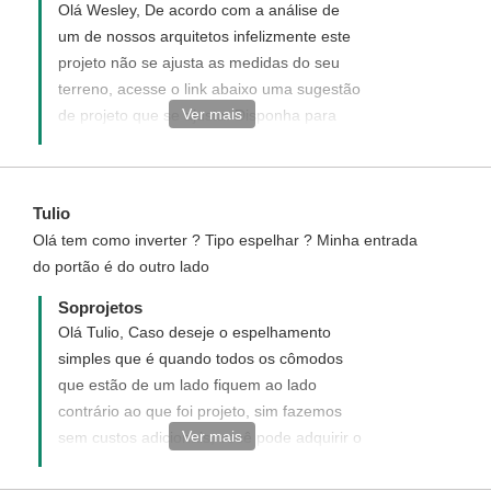
Olá Wesley, De acordo com a análise de
um de nossos arquitetos infelizmente este
projeto não se ajusta as medidas do seu
terreno, acesse o link abaixo uma sugestão
Ver mais
de projeto que se ajusta. Disponha para
quaisquer dúvida, será um prazer ter você
como um de nossos clientes.
https://www.soprojetos.com.br/projetos-de-
Tulio
casas/planta-de-casa-terrea-3-quartos-cod-
Olá tem como inverter ? Tipo espelhar ? Minha entrada
138
do portão é do outro lado
Soprojetos
Olá Tulio, Caso deseje o espelhamento
simples que é quando todos os cômodos
que estão de um lado fiquem ao lado
contrário ao que foi projeto, sim fazemos
Ver mais
sem custos adicionais, você pode adquirir o
projeto padrão diretamente do site e após
aquisição no confirmar que deseja receber