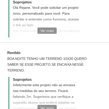
Soprojetos
DA MINHA IRMÃ PARA CONSTRUIRMOS???
Olá Rejane, Você pode solicitar um projeto
novo, personalizado para você. Para
solicitar e entender como funciona, acesse
o link ao lado:
Ver mais
http://www.soprojetos.com.br/personalizado
Caso ainda tenha alguma dúvida de como
funciona entre em contato(telefone)
conosco que ficaremos felizes em tirar
Renildo
todas as suas dúvidas.
BOA NOITE TENHO UM TERRENO 10X30 QUERO
SABER SE ESSE PROJETO SE ENCAIXA NESSE
TERRENO.
Soprojetos
Infelizmente este projeto não se encaixa
nas medidas do seu terreno. Ficará
faltando 2m. Sugerimos que verifique a
sugestão abaixo que poderá adaptar-se
Ver mais
perfeitamente as medidas do seu terreno.