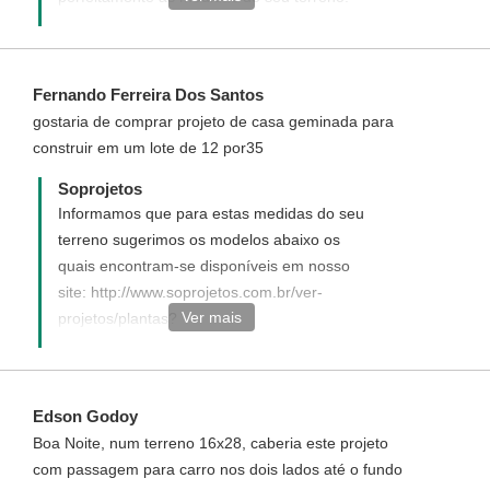
http://www.soprojetos.com.br/ver-
projetos/plantas?frente=5&fundo=30
Disponha para demais dúvidas.
Fernando Ferreira Dos Santos
gostaria de comprar projeto de casa geminada para
construir em um lote de 12 por35
Soprojetos
Informamos que para estas medidas do seu
terreno sugerimos os modelos abaixo os
quais encontram-se disponíveis em nosso
site: http://www.soprojetos.com.br/ver-
Ver mais
projetos/plantas?
utf8=%E2%9C%93&q=geminada&commit=Buscar
Disponha para demais dúvidas.
Edson Godoy
Boa Noite, num terreno 16x28, caberia este projeto
com passagem para carro nos dois lados até o fundo