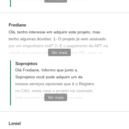
nosso cliente.
http://www.soprojetos.com.br/personalizado
Frediane
Olá, tenho interesse em adquirir este projeto, mas
tenho algumas dúvidas: 1- O projeto já vem assinado
por um engenheiro civil? 2- E o pagamento da ART na
Ver mais
cidade que vamos construir (Petrolina-PE) como se
dá?
Soprojetos
Olá Frediane, Informo que junto a
Soprojetos você pode adquirir um de
nossos serviços opcionais que é o Registro
no CAU, neste caso o projeto vai assinado
Ver mais
pelo arquiteto responsável, mas este
registro é apenas do projeto, sendo
necessário que você contrate um
responsável técnico pela obra(engenheiro
Leniel
ou arquiteto) para registrar a obra na