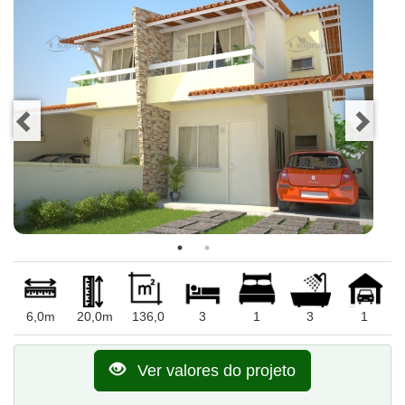
6,0m
20,0m
136,0
3
1
3
1
Ver valores do projeto