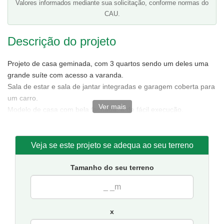
Valores informados mediante sua solicitação, conforme normas do
CAU.
Descrição do projeto
Projeto de casa geminada, com 3 quartos sendo um deles uma
grande suíte com acesso a varanda.
Sala de estar e sala de jantar integradas e garagem coberta para
um carro.
Ver mais
Modelo de casa com bela fachada, e de fácil execução.
Tamanho de cada casa:
4,50 metros de frente e 15,50 de
fundos.
Sugestão de terreno mínimo para implantação de uma casa:
Veja se este projeto se adequa ao seu terreno
6 metros de frente por 21 de fundos.(para as casas geminadas
12 metros de frente por 21 de fundos.)
Tamanho do seu terreno
Obs:
O custo da Obra
refere-se apenas a uma das casas.
x