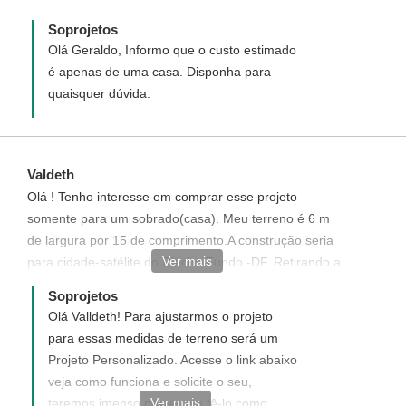
Soprojetos
Olá Geraldo, Informo que o custo estimado
é apenas de uma casa. Disponha para
quaisquer dúvida.
Valdeth
Olá ! Tenho interesse em comprar esse projeto
somente para um sobrado(casa). Meu terreno é 6 m
de largura por 15 de comprimento.A construção seria
Ver mais
para cidade-satélite do Riacho Fundo -DF. Retirando a
lavanderia do fundo, a área da frente e diminuindo 0,5
Soprojetos
m no comprimento da sala, ou seja, diminuindo 3
Olá Valldeth! Para ajustarmos o projeto
metros total no comprimento do planta, este projeto se
para essas medidas de terreno será um
adequadaria a meu terreno ?? Att, Gildeth
Projeto Personalizado. Acesse o link abaixo
veja como funciona e solicite o seu,
Ver mais
teremos imenso prazer em tê-lo como