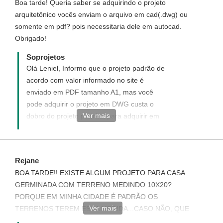
Boa tarde! Queria saber se adquirindo o projeto
Prefeitura de sua cidade.
arquitetônico vocês enviam o arquivo em cad(.dwg) ou
somente em pdf? pois necessitaria dele em autocad.
Obrigado!
Soprojetos
Olá Leniel, Informo que o projeto padrão de
acordo com valor informado no site é
enviado em PDF tamanho A1, mas você
pode adquirir o projeto em DWG custa o
Ver mais
dobro do projeto padrão, para adquirir em
DWG nos informe para email
atendimento@soprojetos.com.br para
enviarmos o link de compra a você.
Rejane
BOA TARDE!! EXISTE ALGUM PROJETO PARA CASA
GERMINADA COM TERRENO MEDINDO 10X20?
PORQUE EM MINHA CIDADE É PADRÃO OS
Ver mais
TERRENOS TEREM ESSA MEDIDA...CASO NÃO, QUE
OUTRA SAÍDA TENHO JÁ QUE O TERRENO É MEU E