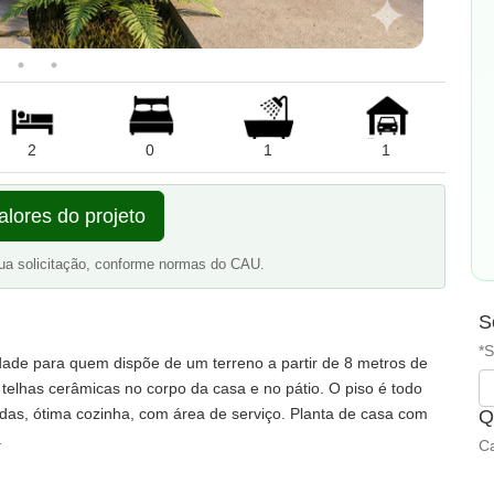
2
0
1
1
alores do projeto
ua solicitação, conforme normas do CAU.
S
*S
idade para quem dispõe de um terreno a partir de 8 metros de
 telhas cerâmicas no corpo da casa e no pátio. O piso é todo
adas, ótima cozinha, com área de serviço. Planta de casa com
Q
.
Ca