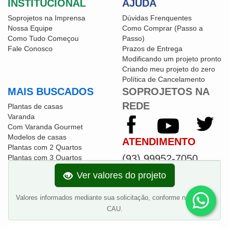
INSTITUCIONAL
AJUDA
Soprojetos na Imprensa
Dúvidas Frenquentes
Nossa Equipe
Como Comprar (Passo a
Como Tudo Começou
Passo)
Fale Conosco
Prazos de Entrega
Modificando um projeto pronto
Criando meu projeto do zero
Política de Cancelamento
MAIS BUSCADOS
SOPROJETOS NA
REDE
Plantas de casas
Varanda
Com Varanda Gourmet
Modelos de casas
ATENDIMENTO
Plantas com 2 Quartos
(93) 99952-7050
Plantas com 3 Quartos
Plantas com Garagem
Das 9:00 às 17:00 (Brasília)
Ver valores do projeto
Projetos de casas populares
Entre em contato
Fachadas de Casas
Valores informados mediante sua solicitação, conforme normas do
CAU.