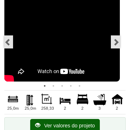
25,0m
25,0m
258,33
2
2
3
2
Ver valores do projeto