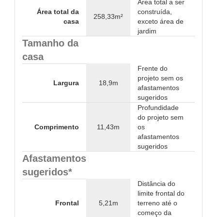
Área total a ser
Área total da
construída,
258,33m²
casa
exceto área de
jardim
Tamanho da
casa
Frente do
projeto sem os
Largura
18,9m
afastamentos
sugeridos
Profundidade
do projeto sem
Comprimento
11,43m
os
afastamentos
sugeridos
Afastamentos
sugeridos*
Distância do
limite frontal do
Frontal
5,21m
terreno até o
começo da