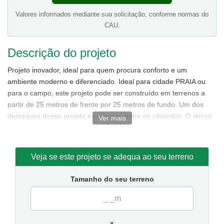
Valores informados mediante sua solicitação, conforme normas do
CAU.
Descrição do projeto
Projeto inovador, ideal para quem procura conforto e um
ambiente moderno e diferenciado. Ideal para cidade PRAIA ou
para o campo, este projeto pode ser construído em terrenos a
partir de 25 metros de frente por 25 metros de fundo. Um dos
destaques desse projeto é o espaço entre os cômodos. O térreo
Ver mais
é composto na parte interna por ampla sala de estar/jantar,
cozinha, 2 quarto e banheiro. Na parte externa conta com
garagem, área gourmet e piscina No andar superior integram o
Veja se este projeto se adequa ao seu terreno
espaço duas suítes, sendo uma suíte master com closet.
Tamanho do seu terreno
x