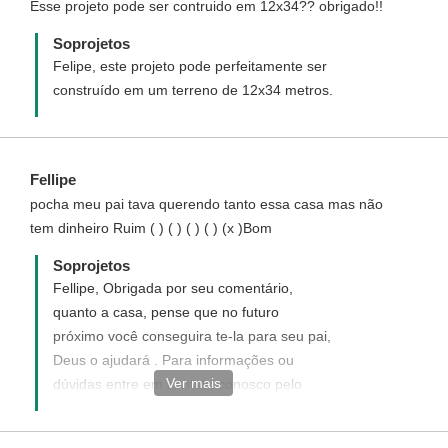
Esse projeto pode ser contruido em 12x34?? obrigado!!
Soprojetos
Felipe, este projeto pode perfeitamente ser
construído em um terreno de 12x34 metros.
Fellipe
pocha meu pai tava querendo tanto essa casa mas não
tem dinheiro Ruim ( ) ( ) ( ) ( ) (x )Bom
Soprojetos
Fellipe, Obrigada por seu comentário,
quanto a casa, pense que no futuro
próximo você conseguira te-la para seu pai,
Deus o ajudará . Para informações ou
Ver mais
dúvidas entre em contato conosco pelo
telefone ou e-mail, abaixo: Fone: (93)
35232115 E-mail: