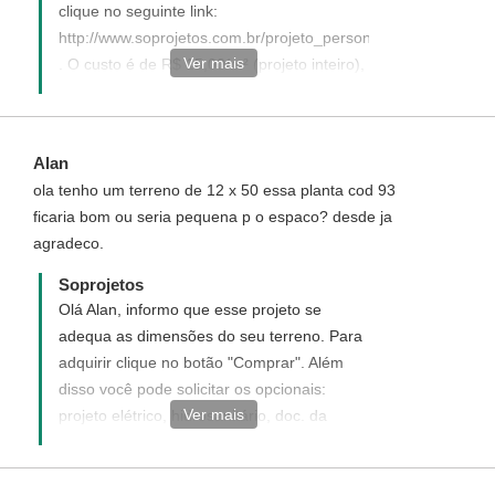
clique no seguinte link:
http://www.soprojetos.com.br/projeto_personalizado.php
Ver mais
. O custo é de R$ 15,00/m² (projeto inteiro),
divididos em duas parcelas: a primeira R$
1000,00 na solicitação do projeto e a
segunda após a definição/aprovação do
Alan
projeto inicial (planta baixa mobiliada) que
ola tenho um terreno de 12 x 50 essa planta cod 93
será o valor restante necessário para
ficaria bom ou seria pequena p o espaco? desde ja
pagamento (R$ 15,00 / m² com o desconto
agradeco.
da primeira parcela). A área a ser
considerada para o cálculo do valor é a
Soprojetos
área construída da residência (área do
Olá Alan, informo que esse projeto se
projeto).
adequa as dimensões do seu terreno. Para
adquirir clique no botão "Comprar". Além
disso você pode solicitar os opcionais:
Ver mais
projeto elétrico, hidrosanitário, doc. da
CAIXA, CREA (ART), e orçamento
quantitativo de materiais, veja no Menu
Opcionais ao lado da descrição do projeto.