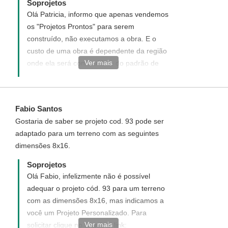
Soprojetos
um loft espacoso e ate 90 mil reais, sera que e
área construída da residência (área do
Olá Patricia, informo que apenas vendemos
possivel? obrigada desde ja pela atencao.
projeto).
os "Projetos Prontos" para serem
construído, não executamos a obra. E o
custo de uma obra é dependente da região
Ver mais
onde ela será construída e do padrão de
acabamento que se vai dar, luxo, médio ou
simples. O Orçamento Quantitativo de
Materiais custa apenas R$ 50,00, e você
Fabio Santos
pode adquirir clicando em "Orçamento de
Gostaria de saber se projeto cod. 93 pode ser
Materiais" que se encontra no menu
adaptado para um terreno com as seguintes
"Opcionais". No orçamento você poderá
dimensões 8x16.
inserir os valores dos materiais da sua
cidade e a planilha calcula
Soprojetos
automaticamente o valor total.
Olá Fabio, infelizmente não é possível
adequar o projeto cód. 93 para um terreno
com as dimensões 8x16, mas indicamos a
você um Projeto Personalizado. Para
Ver mais
solicitar clique no seguinte link: