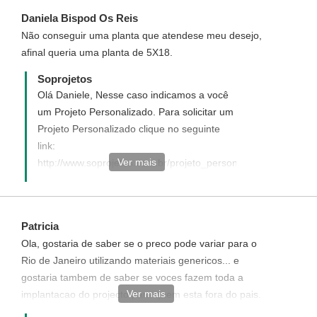
atendimento@soprojetos.com.br
Daniela Bispod Os Reis
Não conseguir uma planta que atendese meu desejo,
afinal queria uma planta de 5X18.
Soprojetos
Olá Daniele, Nesse caso indicamos a você
um Projeto Personalizado. Para solicitar um
Projeto Personalizado clique no seguinte
link:
Ver mais
http://www.soprojetos.com.br/projeto_personalizado.php
. O custo é de R$ 15,00/m² (projeto inteiro),
divididos em duas parcelas: a primeira R$
1000,00 na solicitação do projeto e a
Patricia
segunda após a definição/aprovação do
Ola, gostaria de saber se o preco pode variar para o
projeto inicial (planta baixa mobiliada) que
Rio de Janeiro utilizando materiais genericos... e
será o valor restante necessário para
gostaria tambem de saber se voces fazem toda a
pagamento (R$ 15,00 / m² com o desconto
Ver mais
implantacao do projecto para quem esta fora do pais.
da primeira parcela). A área a ser
por fim gostaria de vos desafiar a fazer um projeto de
considerada para o cálculo do valor é a