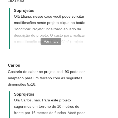
15X19.50
Soprojetos
Olá Eliana, nesse caso você pode solicitar
modificações neste projeto clique no botão
"Modificar Projeto" localizado ao lado da
descrição do projeto. O custo para realizar
Ver mais
a modificação custa R$ 10,00/m² (projeto
inteiro), divididos em duas parcelas: a
primeira R$ 800,00 na solicitação da
modificação do projeto e a segunda após a
Carlos
definição/aprovação do projeto inicial
Gostaria de saber se projeto cod. 93 pode ser
(planta baixa mobiliada) que será o valor
adaptado para um terreno com as seguintes
restante necessário para pagamento (R$
dimensões 5x18.
10,00 / m² com o desconto da primeira
parcela). A área a ser considerada para o
Soprojetos
cálculo do valor é a área construída da
Olá Carlos, não. Para este projeto
residência (área do projeto).
sugerimos um terreno de 10 metros de
frente por 16 metros de fundos. Você pode