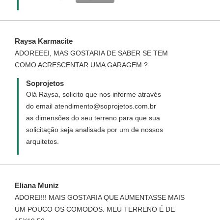
http://www.soprojetos.com.br/projeto_personalizado.php
. O custo é de R$ 15,00/m² (projeto inteiro),
divididos em duas parcelas: a primeira R$
Raysa Karmacite
1000,00 na solicitação do projeto e a
ADOREEEI, MAS GOSTARIA DE SABER SE TEM
segunda após a definição/aprovação do
COMO ACRESCENTAR UMA GARAGEM ?
projeto inicial (planta baixa mobiliada) que
será o valor restante necessário para
Soprojetos
pagamento (R$ 15,00 / m² com o desconto
Olá Raysa, solicito que nos informe através
da primeira parcela). A área a ser
do email atendimento@soprojetos.com.br
considerada para o cálculo do valor é a
as dimensões do seu terreno para que sua
área construída da residência (área do
solicitação seja analisada por um de nossos
projeto).
arquitetos.
Eliana Muniz
ADOREI!!! MAIS GOSTARIA QUE AUMENTASSE MAIS
UM POUCO OS COMODOS. MEU TERRENO É DE