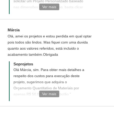
solicitar um Projeto Personalizado baseado
Ver mais
nas dimensões do seu terreno, basta clicar
no seguinte link:
http://www.soprojetos.com.br/projeto_personalizado.php
. O custo é de R$ 15,00/m² (projeto inteiro),
Márcia
divididos em duas parcelas: a primeira R$
Olá, amei os projetos e estou perdida em qual optar
1000,00 na solicitação do projeto e a
pois todos são lindos. Mas fiquei com uma duvida
segunda após a definição/aprovação do
quanto aos valores referidos, está incluido o
projeto inicial (planta baixa mobiliada) que
acabamento também.Obrigada
será o valor restante necessário para
pagamento (R$ 15,00 / m² com o desconto
Soprojetos
da primeira parcela). A área a ser
Olá Márcia, sim. Para obter mais detalhes a
considerada para o cálculo do valor é a
respeito dos custos para execução deste
área construída da residência (área do
projeto, sugerimos que adquira o
projeto).
Orçamento Quantitativo de Materiais por
Ver mais
apenas R$ 50,00. Clique no botão "
Orçamento de Materiais", No orçamento
você poderá inserir os valores dos materiais
da sua cidade e a planilha calcula