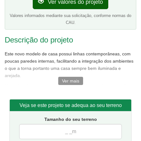
Ver valores do projeto
Valores informados mediante sua solicitação, conforme normas do
CAU.
Descrição do projeto
Este novo modelo de casa possui linhas contemporâneas, com
poucas paredes internas, facilitando a integração dos ambientes
o que a torna portanto uma casa sempre bem iluminada e
arejada.
Ver mais
No andar térreo, contém sala de estar e jantar não conjugadas
tornando o ambiente bem amplo,ótima cozinha,área de serviço.
No andar superior, destaque para a suíte master com closet e
Veja se este projeto se adequa ao seu terreno
duas varandas uma ótima opção para quem prefere quartos
grandes.Além de conter mais dois quartos e um banheiro.
Tamanho do seu terreno
Tamanho da casa:
7.9 metros de frente e 11.6 de fundos.
Sugestão de terreno para implantação:
10 metros de frente