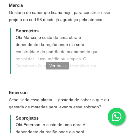
Marcia
Após confirmado o pagamento o projeto
Gostaria de saber qto ficaria hoje, para construir esse
será encaminhado automaticamente para
projeto do cod 93 desde já agradeço pela atençao
seu email.
Soprojetos
Olá Marcia, o custo de uma obra é
dependente da região onde ela será
construída e do padrão de acabamento que
se vai dar , luxo, médio ou simples. O
Ver mais
Orçamento Quantitativo de Materiais custa
apenas R$ 50,00 , e você pode adquirir
clicando em "Orçamento de Materiais" que
se encontra no menu "Opcionais". No
Emerson
orçamento você poderá inserir os valores
Achei lindo essa planta ... gostaria de saber o que eu
dos materiais da sua cidade e a planilha
gastaria de materias para levanta esse sobrado?
calcula automaticamente o valor total.
Soprojetos
Olá Emerson, o custo de uma obra é
dependente da região onde ela será