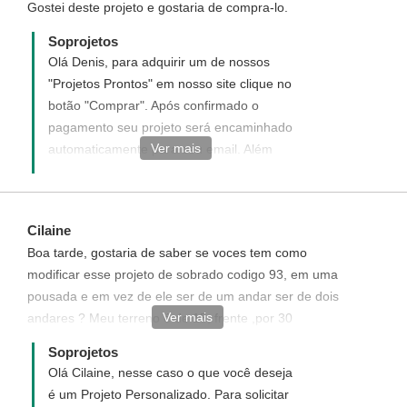
Gostei deste projeto e gostaria de compra-lo.
Soprojetos
Olá Denis, para adquirir um de nossos
"Projetos Prontos" em nosso site clique no
botão "Comprar". Após confirmado o
pagamento seu projeto será encaminhado
Ver mais
automaticamente para seu email. Além
disso você pode solicitar os opcionais:
projeto elétrico, hidrosanitário, doc. da
CAIXA, CREA (ART), e orçamento
Cilaine
quantitativo de materiais, veja no Menu
Boa tarde, gostaria de saber se voces tem como
Opcionais ao lado da descrição do projeto.
modificar esse projeto de sobrado codigo 93, em uma
pousada e em vez de ele ser de um andar ser de dois
Ver mais
andares ? Meu terreno é de 15, frente ,por 30
comprimento.Obrigada
Soprojetos
Olá Cilaine, nesse caso o que você deseja
é um Projeto Personalizado. Para solicitar