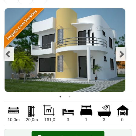
10,0m
20,0m
161,0
3
1
3
0