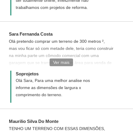
ser totalmente online, infelizmente não
trabalhamos com projetos de reforma.
Sara Fernanda Costa
Olá pretendo comprar um terreno de 300 metros ²,
mas vou ficar só com metade dele, teria como construir
na minha parte um cômodo comercial com uma
Ver mais
garagem que se transformaria em área para venda de
mudas de plantas ornamentais em geral e com mas 2
Soprojetos
andares acima desse cômodo sendo uma casa com
Olá Sara, Para uma melhor analise nos
sala e cozinha no 2 andar e 2 quartos e o banheiro no
informe as dimensões de largura x
terceiro andar e uma sacada. Gostaria de algo
comprimento do terreno.
pequeno pra no fundo do comércio fazer uma estufa
pequena. Queria a área para venda de flores e itens de
jardinagem e a estufa ao fundo para reprodução.
Maurilio Silva Do Monte
TENHO UM TERRENO COM ESSAS DIMENSÕES,