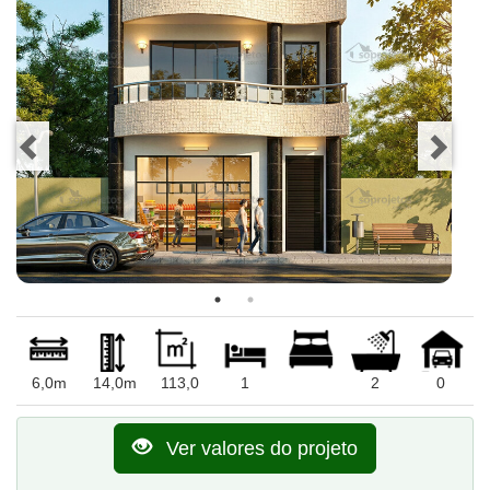
6,0m
14,0m
113,0
1
2
0
Ver valores do projeto