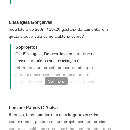
https://www.soprojetos.com.br/projetos-de-
casas/projeto-de-comercio-e-residencia-
com-3-quartos-cod-172
Elisanglea Gonçalves
meu lote é de 200m / 10x20 gostaria de aumentar um
quato e outra sala comercial,teria como?
Soprojetos
Olá Elisangela, De acordo com a análise de
nossos arquitetos sua solicitação é
referente a um projeto personalizado, que
são projetos novos elaborados de acordo
Ver mais
com o desejado. Enviaremos uma proposta
de orçamento para o seu e-mail informando
como funciona, quais os custos e como
adquiri-lo.
Luciane Ramos D Asilva
Bom dia, tenho um terreno com largura 7mx50m
comprimento, gostaria de um projeto com um predio
comercial, salão, cozinha, escritorio com banheiro, uma