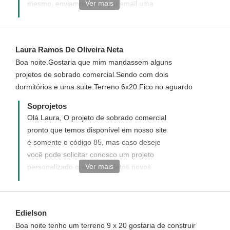
Ver mais
mesmo, enviamos para seu email uma
proposta informando com detalhes como
funciona, quais custos e formas de
pagamento para adquirir este projeto com
Laura Ramos De Oliveira Neta
02 quartos, sendo um suíte.
Boa noite.Gostaria que mim mandassem alguns
projetos de sobrado comercial.Sendo com dois
dormitórios e uma suite.Terreno 6x20.Fico no aguardo
Soprojetos
Olá Laura, O projeto de sobrado comercial
pronto que temos disponível em nosso site
é somente o código 85, mas caso deseje
você pode solicitar conosco um projeto
Ver mais
personalizado que são projetos novos
elaborados de acordo com o desejado. Nos
informe com detalhes de como deseja o
seu projeto? A quantidade de cômodos ? E
Edielson
nos confirme as dimensões de seu terreno
Boa noite tenho um terreno 9 x 20 gostaria de construir
6 x 20 m?