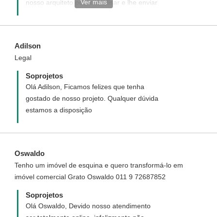
Ver mais
nosso arquiteto possa analisar e lhe enviar
uma proposta de valores, prazos, etc.
Segue abaixo o link para que você possa
nos dar as informações necessárias.
Adilson
Ressaltamos que o preenchimento do
Legal
formulário não gera custos e que o
orçamento é sem compromisso:
Soprojetos
http://soprojetos.rds.land/projeto-
Olá Adilson, Ficamos felizes que tenha
personalizado
gostado de nosso projeto. Qualquer dúvida
estamos a disposição
Oswaldo
Tenho um imóvel de esquina e quero transformá-lo em
imóvel comercial Grato Oswaldo 011 9 72687852
Soprojetos
Olá Oswaldo, Devido nosso atendimento