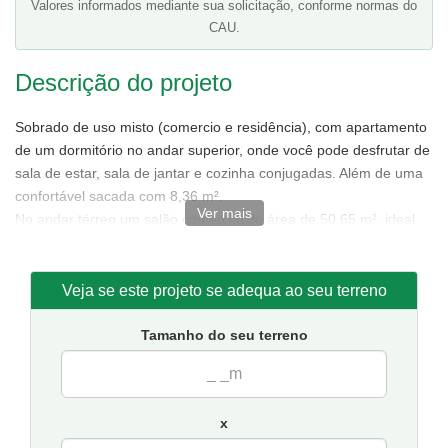
Valores informados mediante sua solicitação, conforme normas do
CAU.
Descrição do projeto
Sobrado de uso misto (comercio e residência), com apartamento
de um dormitório no andar superior, onde você pode desfrutar de
sala de estar, sala de jantar e cozinha conjugadas. Além de uma
confortável sacada com 8,36 m².
Ver mais
No andar térreo um salão comercial de área de 50,65 m², ideal
para o seu empreendimento.
Tamanho da casa:
6,00 metros de frente e 11,40 de fundos.
Veja se este projeto se adequa ao seu terreno
Sugestão de terreno mínimo para implantação:
6,00 metros
de frente por 14,00 de fundos.
Tamanho do seu terreno
x