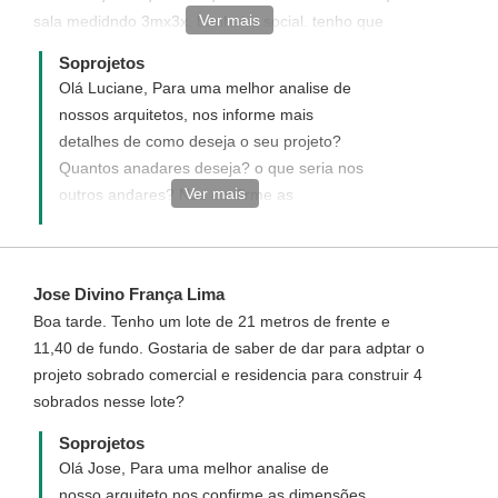
Ver mais
sala medidndo 3mx3x, banheiro social. tenho que
deixar um corredor de 2,5 m porque vou construir no
Soprojetos
fundo também futuramente.
Olá Luciane, Para uma melhor analise de
nossos arquitetos, nos informe mais
detalhes de como deseja o seu projeto?
Quantos anadares deseja? o que seria nos
Ver mais
outros andares? Nos confirme as
dimensões de seu terreno (largura x
comprimento)?
Jose Divino França Lima
Boa tarde. Tenho um lote de 21 metros de frente e
11,40 de fundo. Gostaria de saber de dar para adptar o
projeto sobrado comercial e residencia para construir 4
sobrados nesse lote?
Soprojetos
Olá Jose, Para uma melhor analise de
nosso arquiteto nos confirme as dimensões