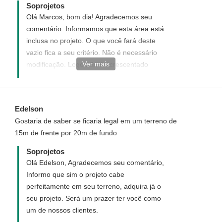
Soprojetos
valor nessa modificação.
Olá Marcos, bom dia! Agradecemos seu
comentário. Informamos que esta área está
inclusa no projeto. O que você fará deste
vazio fica a seu critério. Não é necessário
Ver mais
modificação. Logo não é acrescentado
nenhum valor. Caso o cômodo não existisse
no projeto e você solicitasse o acréscimo aí
sim seria estipulado um valor. Disponha
Edelson
para demais dúvidas.-
Gostaria de saber se ficaria legal em um terreno de
15m de frente por 20m de fundo
Soprojetos
Olá Edelson, Agradecemos seu comentário,
Informo que sim o projeto cabe
perfeitamente em seu terreno, adquira já o
seu projeto. Será um prazer ter você como
um de nossos clientes.