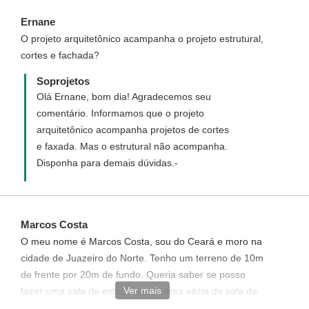
Ernane
O projeto arquitetônico acampanha o projeto estrutural,
cortes e fachada?
Soprojetos
Olá Ernane, bom dia! Agradecemos seu
comentário. Informamos que o projeto
arquitetônico acompanha projetos de cortes
e faxada. Mas o estrutural não acompanha.
Disponha para demais dúvidas.-
Marcos Costa
O meu nome é Marcos Costa, sou do Ceará e moro na
cidade de Juazeiro do Norte. Tenho um terreno de 10m
de frente por 20m de fundo. Queria saber se posso
Ver mais
fazer uma sala de estudo nessa área vázia da sala de
estar no pavimento superior e se acrescenta algum