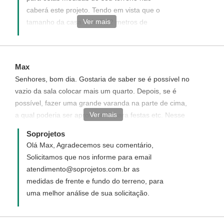
caberá este projeto. Tendo em vista que o
Ver mais
tamanho da casa é de 9,12 metros de
frente e 14,05 de fundos. Logo não será
possível incluir a piscina. Agora caso deseje
a redução dos cômodos para que este
Max
projeto se ajuste ao seu terreno. Podemos
Senhores, bom dia. Gostaria de saber se é possível no
verificar a possibilidade de um projeto
vazio da sala colocar mais um quarto. Depois, se é
Personalizado. Caso tenha interesse entre
possível, fazer uma grande varanda na parte de cima,
em contato conosco em
Ver mais
a qual poderia ser aproveitada para festas etc. Nesse
atendimento@soprojetos.com.br
caso a escada continuaria dando acesso ao terceiro
Soprojetos
piso (varanda). Nessa varanda, gostaria de mais um
Olá Max, Agradecemos seu comentário,
banheiro e um escritório. Um abraço.
Solicitamos que nos informe para email
atendimento@soprojetos.com.br as
medidas de frente e fundo do terreno, para
uma melhor análise de sua solicitação.