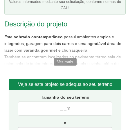
Valores informados mediante sua solicitação, conforme normas do
CAU.
Descrição do projeto
Este
sobrado contemporâneo
possui ambientes amplos e
integrados, garagem para dois carros e uma agradável área de
lazer com
varanda gourmet
e churrasqueira.
Também se encontram localizados no pavimento térreo sala de
Ver mais
estar, sala de jantar integradas com a ampla cozinha, além de
uma espaçosa área de serviço e banheiro social.
O pavimento superior é composto por dois dormitórios, um
banheiro e uma suíte com varanda e closet. Também se encontra
Veja se este projeto se adequa ao seu terreno
no pavimento superior uma sala intima localizada no mezanino
com vista para sala de estar.
Tamanho do seu terreno
Planta de casa
com facilidade para modificações.
Tamanho da casa:
9,12 metros de frente e 14,05 de fundos.
Sugestão de terreno para implantação:
10 metros de frente
x
por 20 de fundos.