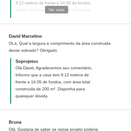
9,12 metros de frente e 14,05 de fundos.
Ver mais
Neste caso sugerimos a você um projeto
personalizado que é um novo projeto
elaborado de acordo com desejado, acesse
o link abaixo e veja como funciona e como
David Marcelino
adquirir um projeto personalizado.
OLá, Qual a largura e comprimento da área construida
http://www.soprojetos.com.br/personalizado
desse sobrado? Obrigado.
Soprojetos
Olá David, Agradecemos seu comentário,
Informo que a casa tem 9,12 metros de
frente e 14,05 de fundos, com área total
construída de 200 m². Disponha para
quaisquer dúvida.
Bruna
Olá, Gostaria de saber se nesse projeto poderia