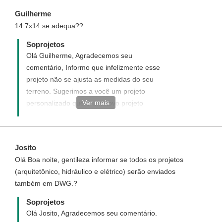
Guilherme
14.7x14 se adequa??
Soprojetos
Olá Guilherme, Agradecemos seu
comentário, Informo que infelizmente esse
projeto não se ajusta as medidas do seu
terreno. Sugerimos a você um projeto
Ver mais
personalizado que é um novo projeto
elaborado de acordo com desejado, acesse
o link abaixo e veja como funciona e como
adquirir um projeto personalizado.
Josito
http://www.soprojetos.com.br/personalizado
Olá Boa noite, gentileza informar se todos os projetos
(arquitetônico, hidráulico e elétrico) serão enviados
também em DWG.?
Soprojetos
Olá Josito, Agradecemos seu comentário.