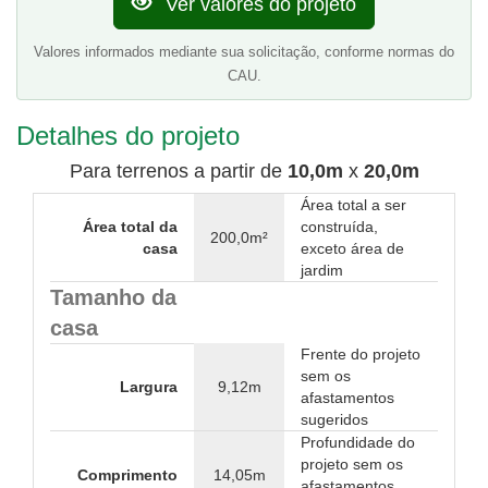
Ver valores do projeto
Valores informados mediante sua solicitação, conforme normas do
CAU.
Detalhes do projeto
Para terrenos a partir de
10,0m
x
20,0m
Área total a ser
Área total da
construída,
200,0m²
casa
exceto área de
jardim
Tamanho da
casa
Frente do projeto
sem os
Largura
9,12m
afastamentos
sugeridos
Profundidade do
projeto sem os
Comprimento
14,05m
afastamentos