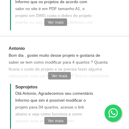
Informo que os projetos de acordo com
valor no site é em PDF tamanho A1, o
projeto em DWG custa o dobro do projeto
Ver mais
padrão ou seja o projeto arquitetônico cód.
98 em DWG custa R$ 1038,00, Projeto
elétrico cód.98 em DWG R$ 519,00 e
Projeto hidro-sanitário cód. em DWG R$
Antonio
519,00, para adquirir esses projetos em
Bom dia , gostei muito desse projeto e gostaria de
DWG, nos confirme para o email
saber se tem como modificar para 4 quartos ? Quanta
atendimento@soprojetos.com.br para
ficaria o custo do projeto e se precisa fazer alguma
enviarmos link de compra com valor
Ver mais
adequação para um lote de 10x30? Depois comprando
correspondente.
esse projeto "completo" qual o custo que diminuo no
Soprojetos
momento de contratar um construtor?
Olá Antonio, Agradecemos seu comentário.
Informo que sim é possível modificar o
projeto para 04 quartos, acesse o link
abaixo e veja como funciona e como
Ver mais
adquirir esse projeto modificado.
http://www.soprojetos.com.br/ver/modificacao?