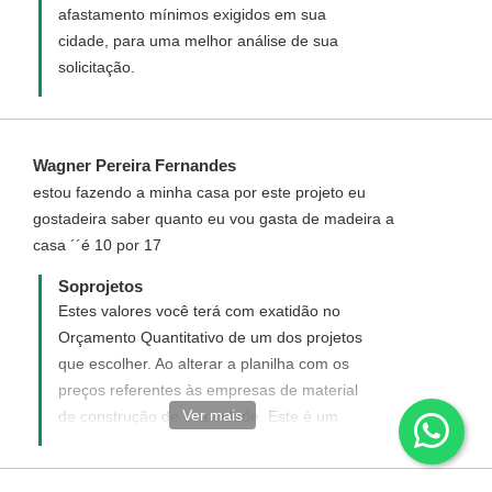
afastamento mínimos exigidos em sua
cidade, para uma melhor análise de sua
solicitação.
Wagner Pereira Fernandes
estou fazendo a minha casa por este projeto eu
gostadeira saber quanto eu vou gasta de madeira a
casa ´´é 10 por 17
Soprojetos
Estes valores você terá com exatidão no
Orçamento Quantitativo de um dos projetos
que escolher. Ao alterar a planilha com os
preços referentes às empresas de material
Ver mais
de construção de sua cidade. Este é um
bom método de você mesmo obter a
precisão de quanto irá gastar com toda a