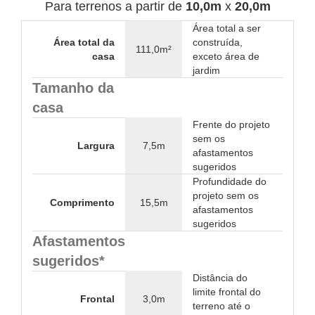
Para terrenos a partir de
10,0m
x
20,0m
Área total a ser
Área total da
construída,
111,0m²
casa
exceto área de
jardim
Tamanho da
casa
Frente do projeto
sem os
Largura
7,5m
afastamentos
sugeridos
Profundidade do
projeto sem os
Comprimento
15,5m
afastamentos
sugeridos
Afastamentos
sugeridos*
Distância do
limite frontal do
Frontal
3,0m
terreno até o