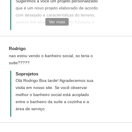
Sugerimos a você um projeto personalizado
que é um novo projeto elaborado de acordo
com desejado e características do terreno,
Ver mais
acesse link abaixo e veja como funciona e
como adquirir um projeto personalizado:
http://www.soprojetos.com.br/personalizado
Obs: Para elaboração do projeto é
Rodrigo
necessário que envie o levantamento
nao estou vendo o banheiro social, so teria o
topográfico do terreno.
suite?????
Soprojetos
Olá Rodrigo Boa tarde! Agradecemos sua
visita em nosso site. Se você observar
melhor o banheiro social está acoplado
entre o banheiro da suíte a cozinha e a
área de serviço.