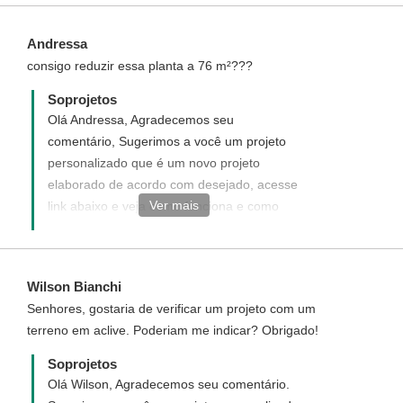
project_id=94
Andressa
consigo reduzir essa planta a 76 m²???
Soprojetos
Olá Andressa, Agradecemos seu
comentário, Sugerimos a você um projeto
personalizado que é um novo projeto
elaborado de acordo com desejado, acesse
Ver mais
link abaixo e veja como funciona e como
adquirir um projeto personalizado.
http://www.soprojetos.com.br/personalizado
Wilson Bianchi
Senhores, gostaria de verificar um projeto com um
terreno em aclive. Poderiam me indicar? Obrigado!
Soprojetos
Olá Wilson, Agradecemos seu comentário.