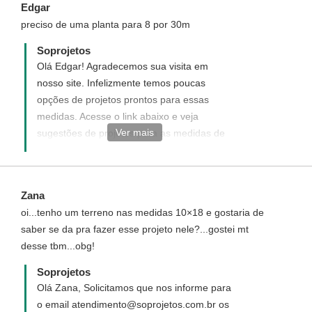
Edgar
preciso de uma planta para 8 por 30m
Soprojetos
Olá Edgar! Agradecemos sua visita em
nosso site. Infelizmente temos poucas
opções de projetos prontos para essas
medidas. Acesse o link abaixo e veja
Ver mais
sugestões de projetos para as medidas de
seu terreno. ou voce pode optar por um
projeto personalizado elaborado do seu
jeito ao seu gosto e de acordo com suas.
Zana
necessidades
oi...tenho um terreno nas medidas 10×18 e gostaria de
http://www.soprojetos.com.br/ver-
saber se da pra fazer esse projeto nele?...gostei mt
projetos/plantas?
desse tbm...obg!
utf8=%E2%9C%93&pavimento=&quartos=&suites=&banheiros
Soprojetos
Olá Zana, Solicitamos que nos informe para
o email atendimento@soprojetos.com.br os