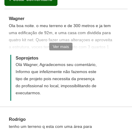
Wagner
Ola boa noite. o meu terreno e de 300 metros e ja tem
uma edificação de 92m, e uma casa com dividida para
quatro kit net. Quero fazer umas alteraçoes e aproveita
Ver mais
a estrutura, voces tem algum projeto com 3 quartos 1
suite 1 banheiro garagem e area de serviço?
Soprojetos
Olá Wagner, Agradecemos seu comentário,
Informo que infelizmente não fazemos este
tipo de projeto pois necessita da presença
do profissional no local, impossibilitando de
executarmos.
Rodrigo
tenho um terreno q esta com uma área para