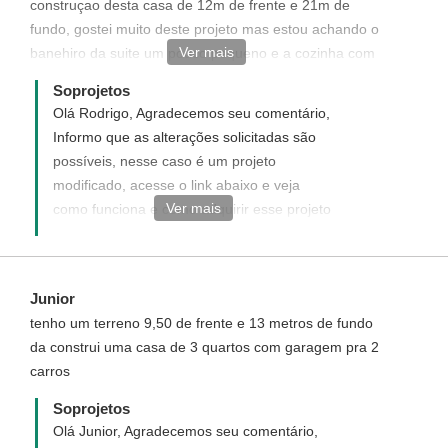
construçao desta casa de 12m de frente e 21m de
fundo, gostei muito deste projeto mas estou achando o
Ver mais
banehiro da suite um pouco pequeno e a cozinha com
pouco espaço, teria como alterar as medidas deste
Soprojetos
projeto?
Olá Rodrigo, Agradecemos seu comentário,
Informo que as alterações solicitadas são
possíveis, nesse caso é um projeto
modificado, acesse o link abaixo e veja
Ver mais
como funciona e como adquirir esse projeto
modificado.
http://www.soprojetos.com.br/ver/modificacao?
project_id=94
Junior
tenho um terreno 9,50 de frente e 13 metros de fundo
da construi uma casa de 3 quartos com garagem pra 2
carros
Soprojetos
Olá Junior, Agradecemos seu comentário,