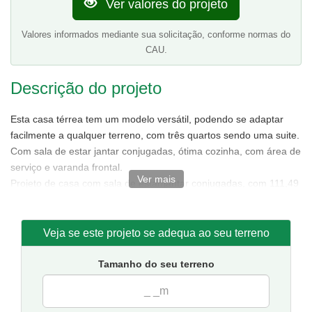
Ver valores do projeto
Valores informados mediante sua solicitação, conforme normas do
CAU.
Descrição do projeto
Esta casa térrea tem um modelo versátil, podendo se adaptar
facilmente a qualquer terreno, com três quartos sendo uma suite.
Com sala de estar jantar conjugadas, ótima cozinha, com área de
serviço e varanda frontal.
Ver mais
Projeto de casa com sala de estar/jantar conjugadas, com 111,49
m² de área sendo 85,88 m² de área interna.
Tamanho da casa:
7,50 metros de frente e 15,50 de fundos.
Sugestão de terreno para implantação:
10 metros de frente
Veja se este projeto se adequa ao seu terreno
por 20 metros de fundos.
Tamanho do seu terreno