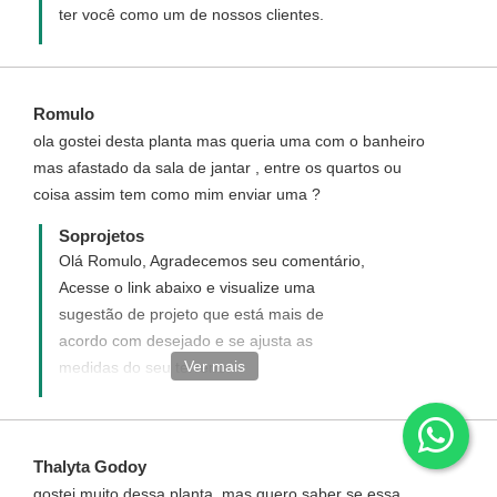
ter você como um de nossos clientes.
Romulo
ola gostei desta planta mas queria uma com o banheiro
mas afastado da sala de jantar , entre os quartos ou
coisa assim tem como mim enviar uma ?
Soprojetos
Olá Romulo, Agradecemos seu comentário,
Acesse o link abaixo e visualize uma
sugestão de projeto que está mais de
acordo com desejado e se ajusta as
Ver mais
medidas do seu terreno.
http://www.soprojetos.com.br/projetos-de-
casas/3-quartos-com-1-suite-cod-111
Thalyta Godoy
gostei muito dessa planta, mas quero saber se essa