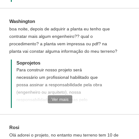
Washington
boa noite, depois de adquirir a planta eu tenho que
contratar mais algum engenheiro?? qual o
procedimento? a planta vem impressa ou pdf? na
planta vai constar alguma informação do meu terreno?
Soprojetos
Para construir nosso projeto será
necessário um profissional habilitado que
possa assinar a responsabilidade pela obra
(engenheiro ou arquiteto), nossa
Ver mais
responsabilidade se dá apenas pelo
projeto. Nossos projetos são suficientes
para Registro na maioria dos órgãos
públicos (junto com a assinatura do
Rosi
responsável pela obra), sendo que alguns
Olá adorei o projeto, no entanto meu terreno tem 10 de
órgãos também exigem os projetos