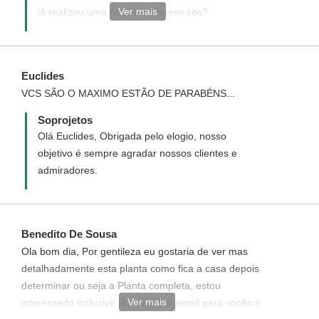
Ver mais
já realizou uma busca em nosso site?
Acredito que temos muitos projetos que
possam atender a sua necessidade. Veja o
video demonstrando como realizar uma
Euclides
busca de um projeto na soprojetos:
VCS SÃO O MAXIMO ESTÃO DE PARABÉNS...
sproj.com.br/spj-buscar-projeto Caso não
tenha encontrado um projeto responda
Soprojetos
esse e-mail solicitando uma cotação de
Olá Euclides, Obrigada pelo elogio, nosso
preço de um projeto Personalizado ou
objetivo é sempre agradar nossos clientes e
solicite uma modificação em alguns dos
admiradores.
projetos prontos do site.
Benedito De Sousa
Ola bom dia, Por gentileza eu gostaria de ver mas
detalhadamente esta planta como fica a casa depois
determinar ou seja a Planta completa, estou
Ver mais
interessado inclusive já enviei um email para vocês a