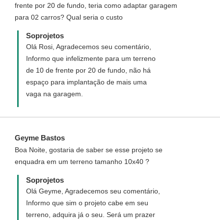
frente por 20 de fundo, teria como adaptar garagem
elétricos e hidro sanitários. Para registrar a
para 02 carros? Qual seria o custo
obra é necessário que você adquira os
projetos Arquitetônico, Elétrico,
Soprojetos
Hidrossanitário e contrate um profissional
Olá Rosi, Agradecemos seu comentário,
habilitado(engenheiro ou arquiteto) de sua
Informo que infelizmente para um terreno
cidade para se responsabilizar pela sua
de 10 de frente por 20 de fundo, não há
construção e dar entrada na prefeitura a fim
espaço para implantação de mais uma
de obter o Alvará de Construção. No ato da
vaga na garagem.
compra você escolhe a forma que você
deseja que o projeto chegue até você. Caso
você solicite o Registro no CAU será
Geyme Bastos
necessário que conste em seu projeto as
Boa Noite, gostaria de saber se esse projeto se
informações do endereço da obra.
enquadra em um terreno tamanho 10x40 ?
Soprojetos
Olá Geyme, Agradecemos seu comentário,
Informo que sim o projeto cabe em seu
terreno, adquira já o seu. Será um prazer