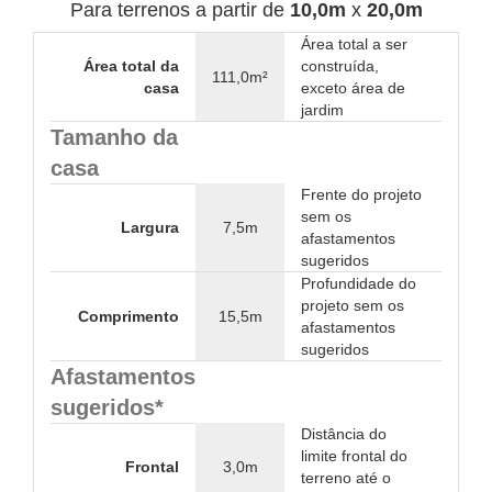
Para terrenos a partir de
10,0m
x
20,0m
Área total a ser
Área total da
construída,
111,0m²
casa
exceto área de
jardim
Tamanho da
casa
Frente do projeto
sem os
Largura
7,5m
afastamentos
sugeridos
Profundidade do
projeto sem os
Comprimento
15,5m
afastamentos
sugeridos
Afastamentos
sugeridos*
Distância do
limite frontal do
Frontal
3,0m
terreno até o