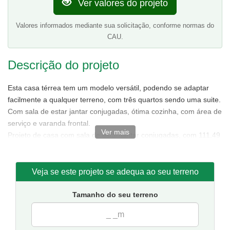
Ver valores do projeto
Valores informados mediante sua solicitação, conforme normas do
CAU.
Descrição do projeto
Esta casa térrea tem um modelo versátil, podendo se adaptar
facilmente a qualquer terreno, com três quartos sendo uma suite.
Com sala de estar jantar conjugadas, ótima cozinha, com área de
serviço e varanda frontal.
Ver mais
Projeto de casa com sala de estar/jantar conjugadas, com 111,49
m² de área sendo 85,88 m² de área interna.
Tamanho da casa:
7,50 metros de frente e 15,50 de fundos.
Sugestão de terreno para implantação:
10 metros de frente
Veja se este projeto se adequa ao seu terreno
por 20 metros de fundos.
Tamanho do seu terreno