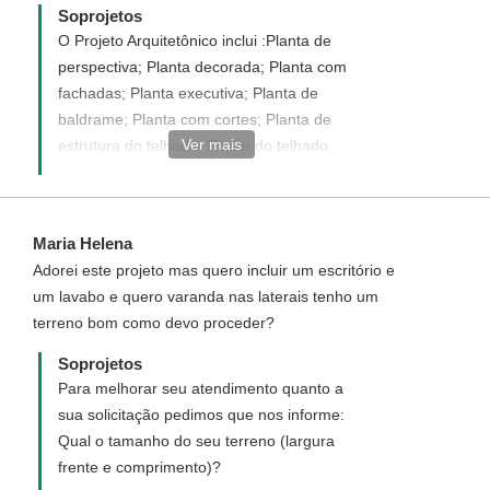
perguntar as condições pagamento. Aguardo um
Soprojetos
retorno de vossa parte. Obrigado Benedito de Sousa
O Projeto Arquitetônico inclui :Planta de
perspectiva; Planta decorada; Planta com
fachadas; Planta executiva; Planta de
baldrame; Planta com cortes; Planta de
Ver mais
estrutura do telhado; Planta do telhado;
Planta de esquadrias. Para maiores
detalhes de casa serviços na página do
projeto desejado clique na opção "VOCÊ
Maria Helena
RECEBERÁ".
Adorei este projeto mas quero incluir um escritório e
um lavabo e quero varanda nas laterais tenho um
terreno bom como devo proceder?
Soprojetos
Para melhorar seu atendimento quanto a
sua solicitação pedimos que nos informe:
Qual o tamanho do seu terreno (largura
frente e comprimento)?