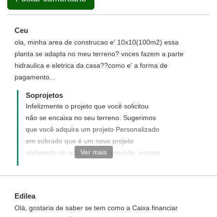
Ceu
ola, minha area de construcao e' 10x10(100m2) essa
planta se adapta no meu terreno? voces fazem a parte
hidraulica e eletrica da casa??como e' a forma de
pagamento...
Soprojetos
Infelizmente o projeto que você solicitou
não se encaixa no seu terreno. Sugerimos
que você adquira um projeto Personalizado
em sobrado que é um novo projeto
Ver mais
elaborado de acordo com desejado, acesse
o link abaixo e veja como funciona e como
adquirir um projeto Personalizado:
http://www.soprojetos.com.br/personalizado
Edilea
Olá, gostaria de saber se tem como a Caixa financiar