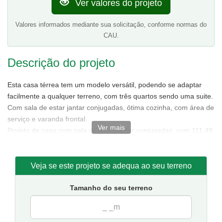
Ver valores do projeto
Valores informados mediante sua solicitação, conforme normas do
CAU.
Descrição do projeto
Esta casa térrea tem um modelo versátil, podendo se adaptar
facilmente a qualquer terreno, com três quartos sendo uma suite.
Com sala de estar jantar conjugadas, ótima cozinha, com área de
serviço e varanda frontal.
Ver mais
Projeto de casa com sala de estar/jantar conjugadas, com 111,49
m² de área sendo 85,88 m² de área interna.
Tamanho da casa:
7,50 metros de frente e 15,50 de fundos.
Sugestão de terreno para implantação:
10 metros de frente
Veja se este projeto se adequa ao seu terreno
por 20 metros de fundos.
Tamanho do seu terreno