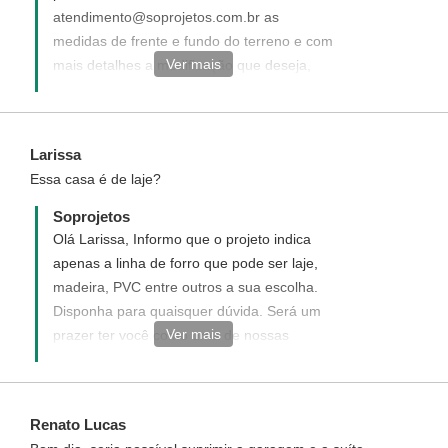
atendimento@soprojetos.com.br as
medidas de frente e fundo do terreno e com
Ver mais
mais detalhes a modificação que deseja,
para uma melhor análise de sua solicitação.
Larissa
Essa casa é de laje?
Soprojetos
Olá Larissa, Informo que o projeto indica
apenas a linha de forro que pode ser laje,
madeira, PVC entre outros a sua escolha.
Disponha para quaisquer dúvida. Será um
Ver mais
prazer ter você como uma de nossas
clientes.
Renato Lucas