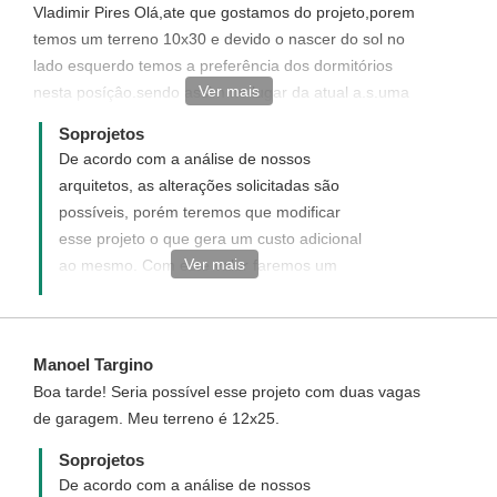
Vladimir Pires Olá,ate que gostamos do projeto,porem
exigência nós faremos. Caso ainda tenha
temos um terreno 10x30 e devido o nascer do sol no
alguma dúvida de como funciona entre em
lado esquerdo temos a preferência dos dormitórios
contato(telefone) conosco que ficaremos
Ver mais
nesta posíçâo.sendo assim no lugar da atual a.s.uma
felizes em tirar todas as suas dúvidas.
dispensa aumentando a cozinha e o banheiro,a
Nossos telefones são: (93) 3522-3481/(93)
Soprojetos
mudança da a.serv. para os fundo ao lado de uma area
3523 2115 / (11) 3042-8222
De acordo com a análise de nossos
coberta.
arquitetos, as alterações solicitadas são
possíveis, porém teremos que modificar
esse projeto o que gera um custo adicional
Ver mais
ao mesmo. Com este valor faremos um
estudo do seu projeto e lhe enviaremos e
após sua aprovação executaremos o
projeto arquitetônico. Mais informações e
Manoel Targino
proposta com os valores enviaremos via e-
Boa tarde! Seria possível esse projeto com duas vagas
mail.
de garagem. Meu terreno é 12x25.
Soprojetos
De acordo com a análise de nossos