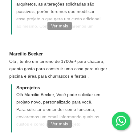
arquitetos, as alterações solicitadas são
possíveis, porém teremos que modificar
esse projeto o que gera um custo adicional
Ver mais
ao mesmo. Com este valor faremos um
estudo do seu projeto e lhe enviaremos e
após sua aprovação executaremos o
projeto arquitetônico. Mais informações e
Marcilio Becker
proposta com os valores enviaremos via e-
Olá , tenho um terreno de 1700m² para chácara,
mail. ¨
quanto gasto para construir uma casa para alugar ,
piscina e área para churrascos e festas .
Soprojetos
Olá Marcilio Becker, Você pode solicitar um
projeto novo, personalizado para você.
Para solicitar e entender como funciona,
enviaremos um email informando quais os
Ver mais
custos e como aquirir um projeto
personalizado. Caso ainda tenha alguma