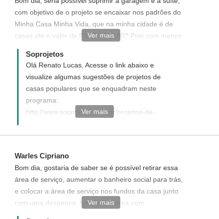
Bom dia, seria possível suprimir a garagem e a suíte,
com objetivo de o projeto se encaixar nos padrões do
Minha Casa Minha Vida, que na minha cidade é de
Ver mais
casas até o valor de R$ 115.000,00? Pois com menos
de 70m2 de área construída, provavelmente ele se
Soprojetos
enquadraria. Renato Lucas (renato.direito@bol.com.br)
Olá Renato Lucas, Acesse o link abaixo e
visualize algumas sugestões de projetos de
casas populares que se enquadram neste
programa:
Ver mais
http://www.soprojetos.com.br/projetos-de-
casas/Popular-67-m2-Cod-43
http://www.soprojetos.com.br/projetos-de-
casas/Popular-Tipo-2-4-Quartos-Cod-65
Warles Cipriano
http://www.soprojetos.com.br/projetos-de-
Bom dia, gostaria de saber se é possível retirar essa
casas/Projeto-de-Casa-Popular-Economica-
área de serviço, aumentar o banheiro social para trás,
Cod-101
e colocar a área de serviço nos fundos da casa junto
http://www.soprojetos.com.br/projetos-de-
Ver mais
com uma despensa, banheiro e área com
casas/Popular-Compacta-e-Feliz-Cod-41
churrasqueira
http://www.soprojetos.com.br/projetos-de-