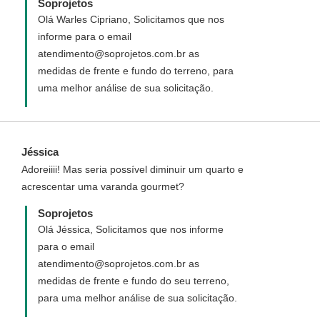
Soprojetos
casas/Planta-de-Casa-Popular-com-46-m2-
Olá Warles Cipriano, Solicitamos que nos
Cod-100
informe para o email
atendimento@soprojetos.com.br as
medidas de frente e fundo do terreno, para
uma melhor análise de sua solicitação.
Jéssica
Adoreiiii! Mas seria possível diminuir um quarto e
acrescentar uma varanda gourmet?
Soprojetos
Olá Jéssica, Solicitamos que nos informe
para o email
atendimento@soprojetos.com.br as
medidas de frente e fundo do seu terreno,
para uma melhor análise de sua solicitação.