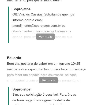
meu terreno, pois gostei muito dele.
Soprojetos
Olá Vinicius Cassius, Solicitamos que nos
informe para o email
atendimento@soprojetos.com.br os
afastamentos mínimos exigidos em sua
Ver mais
cidade, para uma melhor análise de sua
solicitação.
Eduardo
Bom dia, gostaria de saber em um terreno 10x25
metros sobra espaço no fundo para fazer um espaço
para fazer um espaço para churrasco, no caso
Ver mais
churrasqueira com pia? e uma outra pergunta, o
projeto seria para construir em um terreno na praia de
Soprojetos
ilha comprida, eu posso fazer o projeto na soprojetos
Sim, sua solicitação é possível. Para áreas
ou tem que ser um engenheiro da região?
de lazer sugerimos alguns modelos de