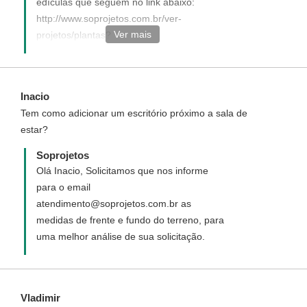
edículas que seguem no link abaixo:
http://www.soprojetos.com.br/ver-
Ver mais
projetos/plantas?
utf8=%E2%9C%93&q=ed%C3%ADcula&commit=Buscar
Para construir nosso projeto será
necessário um profissional habilitado que
Inacio
possa assinar a responsabilidade pela obra
Tem como adicionar um escritório próximo a sala de
(engenheiro ou arquiteto) de sua cidade
estar?
para se responsabilizar pela sua construção
e dar entrada na prefeitura a fim de obter o
Soprojetos
Alvará de Construção. Nossa
Olá Inacio, Solicitamos que nos informe
responsabilidade se dá apenas pelo
para o email
projeto. Nossos projetos são suficientes
atendimento@soprojetos.com.br as
para Registro na maioria dos órgãos
medidas de frente e fundo do terreno, para
públicos (junto com a assinatura do
uma melhor análise de sua solicitação.
responsável pela obra), sendo que alguns
órgãos também exigem os projetos
elétricos e hidro sanitários. Caso a
Vladimir
prefeitura de sua cidade tenha mais alguma