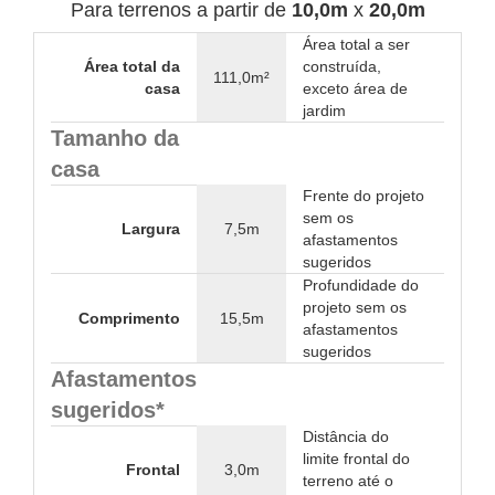
Para terrenos a partir de
10,0m
x
20,0m
Área total a ser
Área total da
construída,
111,0m²
casa
exceto área de
jardim
Tamanho da
casa
Frente do projeto
sem os
Largura
7,5m
afastamentos
sugeridos
Profundidade do
projeto sem os
Comprimento
15,5m
afastamentos
sugeridos
Afastamentos
sugeridos*
Distância do
limite frontal do
Frontal
3,0m
terreno até o