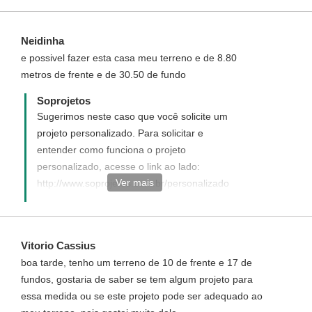
Neidinha
e possivel fazer esta casa meu terreno e de 8.80
metros de frente e de 30.50 de fundo
Soprojetos
Sugerimos neste caso que você solicite um
projeto personalizado. Para solicitar e
entender como funciona o projeto
personalizado, acesse o link ao lado:
Ver mais
http://www.soprojetos.com.br/personalizado
Caso ainda tenha alguma dúvida de como
funciona entre em contato conosco (93
3522 3481) que ficaremos felizes em lhe
Vitorio Cassius
atender. ¨
boa tarde, tenho um terreno de 10 de frente e 17 de
fundos, gostaria de saber se tem algum projeto para
essa medida ou se este projeto pode ser adequado ao