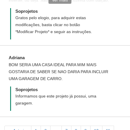
Ver mais
inverter, ou seja: Sala conjugada, cozinha com balção,
2 suites, 1 banheiro social, 1 escritório e 1 garagem.
Soprojetos
Meu terreno tem o tamanho: 20 metros de frente e 26
Gratos pelo elogio, para adquirir estas
metros de fundo (já é murado). FELIZ NATAL! UM ANO
modificações, basta clicar no botão
NOVO ILUMINADO! Terezinha Barbosa
*Modificar Projeto* e seguir as instruções.
Adriana
BOM SERIA UMA CASA IDEAL PARA MIM MAIS
GOSTARIA DE SABER SE NAO DARIA PARA INCLUIR
UMA GARAGEM DE CARRO.
Soprojetos
Informamos que este projeto já possui, uma
garagem.