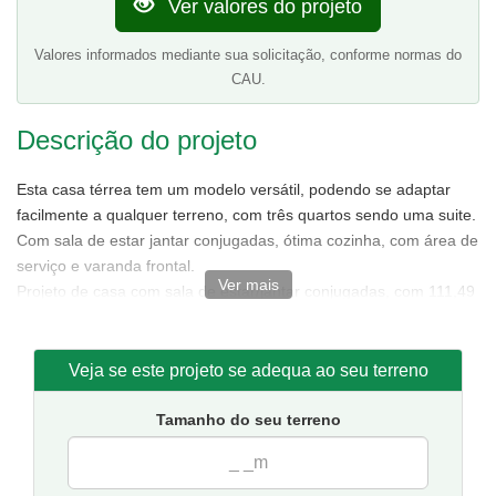
Ver valores do projeto
Valores informados mediante sua solicitação, conforme normas do
CAU.
Descrição do projeto
Esta casa térrea tem um modelo versátil, podendo se adaptar
facilmente a qualquer terreno, com três quartos sendo uma suite.
Com sala de estar jantar conjugadas, ótima cozinha, com área de
serviço e varanda frontal.
Ver mais
Projeto de casa com sala de estar/jantar conjugadas, com 111,49
m² de área sendo 85,88 m² de área interna.
Tamanho da casa:
7,50 metros de frente e 15,50 de fundos.
Sugestão de terreno para implantação:
10 metros de frente
Veja se este projeto se adequa ao seu terreno
por 20 metros de fundos.
Tamanho do seu terreno