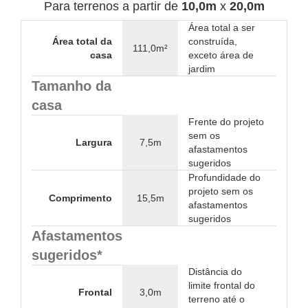
Para terrenos a partir de
10,0m
x
20,0m
Área total a ser
Área total da
construída,
111,0m²
casa
exceto área de
jardim
Tamanho da
casa
Frente do projeto
sem os
Largura
7,5m
afastamentos
sugeridos
Profundidade do
projeto sem os
Comprimento
15,5m
afastamentos
sugeridos
Afastamentos
sugeridos*
Distância do
limite frontal do
Frontal
3,0m
terreno até o