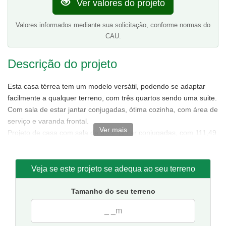
Ver valores do projeto
Valores informados mediante sua solicitação, conforme normas do
CAU.
Descrição do projeto
Esta casa térrea tem um modelo versátil, podendo se adaptar
facilmente a qualquer terreno, com três quartos sendo uma suite.
Com sala de estar jantar conjugadas, ótima cozinha, com área de
serviço e varanda frontal.
Ver mais
Projeto de casa com sala de estar/jantar conjugadas, com 111,49
m² de área sendo 85,88 m² de área interna.
Tamanho da casa:
7,50 metros de frente e 15,50 de fundos.
Sugestão de terreno para implantação:
10 metros de frente
Veja se este projeto se adequa ao seu terreno
por 20 metros de fundos.
Tamanho do seu terreno