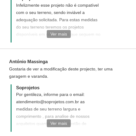
Infelizmente esse projeto não é compatível
com o seu terreno, sendo inviável a
adequação solicitada. Para estas medidas
do seu terreno teremos os projetos
Ver mais
disponíveis em nosso site e que seguem no
link abaixo como sugestão:
http://www.soprojetos.com.br/ver-
projetos/plantas?frente=7&fundo=20 Caso
António Massinga
não atenda as suas necessidades
Gostaria de ver a modificação deste projecto, ter uma
sugerimos que solicite um projeto
garagem e varanda.
Personalizado. O mesmo será elaborado do
seu jeito ao seu gosto e de acordo com
Soprojetos
suas necessidades. Você pode solicitar um
Por gentileza, informe para o email:
projeto novo, personalizado para você.
atendimento@soprojetos.com.br as
Para solicitar e entender como funciona,
medidas de seu terreno largura e
acesse o link ao
comprimento , para analise de nossos
lado:http://www.soprojetos.com.br/personalizado.
Ver mais
arquitetos quanto a sua sugestão de
¨
modificação, e se possível informaremos os