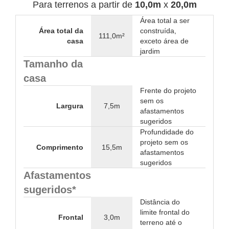
Para terrenos a partir de
10,0m
x
20,0m
Área total a ser
Área total da
construída,
111,0m²
casa
exceto área de
jardim
Tamanho da
casa
Frente do projeto
sem os
Largura
7,5m
afastamentos
sugeridos
Profundidade do
projeto sem os
Comprimento
15,5m
afastamentos
sugeridos
Afastamentos
sugeridos*
Distância do
limite frontal do
Frontal
3,0m
terreno até o