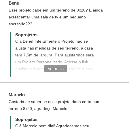
Bene
atender. ¨
Esse projeto cabe em um terreno de 8x20? E ainda
acrescentar uma sala de tv e um pequeno
escritório???
Soprojetos
Olá Bene! Infelizmente o Projeto não se
ajusta nas medidas de seu terreno, a casa
tem 7,5m de largura. Para ajustarmos será
um Projeto Personalizado. Acesse o link
Ver mais
abaixo veja como funciona e solicite o seu,
teremos imenso prazer em tê-lo como
nosso cliente.
http://www.soprojetos.com.br/personalizado
Marcelo
Ivana Soares | Atendimento Soprojetos
Gostaria de saber se esse projeto daria certo num
terreno 8x20, agradeço Marcelo.
Soprojetos
Olá Marcelo bom diai! Agradecemos seu