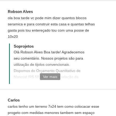
link para que você adquirir os Serviços
acima.- Ivana - Atendimento Soprojetos
Robson Alves
ola boa tarde vc pode mim dizer quantos blocos
seramica e para construir esta casa e quantas telhas
gasta pois tou entereçado tou com uma posse de
10x20
Soprojetos
Olá Robson Alves Boa tarde! Agradecemos
seu comentário. Nossos projetos são para
utilização de tijolos convencionais.
Dispomos do Orçamento Quantitativo de
Ver mais
Material (R$ 50,00), que é a relação da
quantidade de materiais a serem gastos na
construção, você só terá que substituir
pelos valores de sua cidade. Veja como
Carlos
adquirir no link
carlos tenho um terreno 7x24 tem como colocacar esse
http://www.soprojetos.com.br/pagamento/orcamento/94
progeto com medidas menores tambem sem espaço
- Ivana - Atendimento Soprojetos