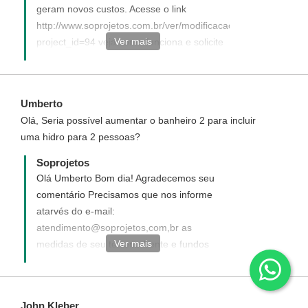
geram novos custos. Acesse o link
http://www.soprojetos.com.br/ver/modificacao?
Ver mais
project_id=94 veja como funciona e solicite
seu projeto modificado. O muro não esta
incluso no custo da obra. - Ivana -
Atendimento Soprojetos
Umberto
Olá, Seria possível aumentar o banheiro 2 para incluir
uma hidro para 2 pessoas?
Soprojetos
Olá Umberto Bom dia! Agradecemos seu
comentário Precisamos que nos informe
atarvés do e-mail:
atendimento@soprojetos,com,br as
Ver mais
medidas de seu terreno frente e fundos
para verificarmos a possibilidade de
execução de suas sugestões de
modificações. Ficaremos no aguardo. -
John Kleber