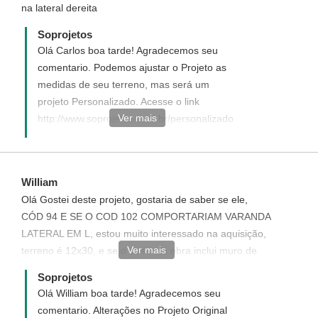
na lateral dereita
Soprojetos
Olá Carlos boa tarde! Agradecemos seu
comentario. Podemos ajustar o Projeto as
medidas de seu terreno, mas será um
projeto Personalizado. Acesse o link
Ver mais
http://www.soprojetos.com.br/personalizado
veja como funcionae solicite o seu, teremos
imenso prazer em tê-lo como nosso cliente.
- Ivana - Atendimento Soprojetos
William
Olá Gostei deste projeto, gostaria de saber se ele,
CÓD 94 E SE O COD 102 COMPORTARIAM VARANDA
LATERAL EM L, estou muito interessado na aquisição,
Ver mais
terreno é 12x30, e se o custo da obra inclui muro de
divisa ? ou se é somente o corpo da casa.
Soprojetos
Olá William boa tarde! Agradecemos seu
comentario. Alterações no Projeto Original