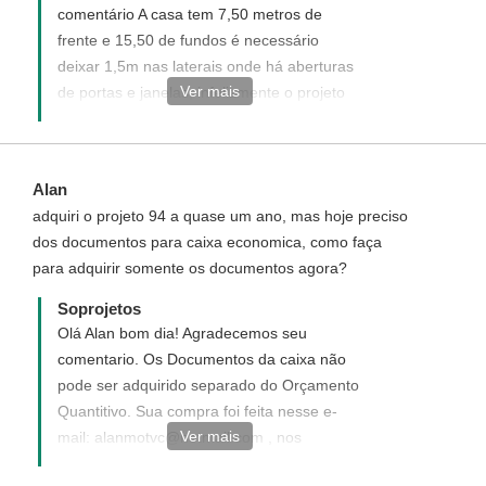
comentário A casa tem 7,50 metros de
frente e 15,50 de fundos é necessário
deixar 1,5m nas laterais onde há aberturas
Ver mais
de portas e janelas, infelizmente o projeto
não se ajusta. Veja no link
http://www.soprojetos.com.br/ver-
projetos/plantas?frente=8&fundo=20
Alan
sugestões de projetos para as medidas de
adquiri o projeto 94 a quase um ano, mas hoje preciso
seu terrreno. - Ivana- Atendimento
dos documentos para caixa economica, como faça
Soprojetos
para adquirir somente os documentos agora?
Soprojetos
Olá Alan bom dia! Agradecemos seu
comentario. Os Documentos da caixa não
pode ser adquirido separado do Orçamento
Quantitivo. Sua compra foi feita nesse e-
Ver mais
mail: alanmotvc@hotmail.com , nos
confirme para que possamos lhes enviar