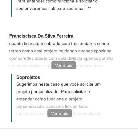
Para entender como funciona e solicitar o
seu enviaremos link para seu email. **
Franciscisca Da Silva Ferreira
quanto ficaria um sobrado com tres andares sendo
terreo como este projeto mudando apenas cpozinha
comparedes aberta com sala dividida apenas por ilha
Ver mais
um pouco maior se posivel mas um quarto para
bagunca terceiro andares desta forma que esta eo
Soprojetos
segundo seria tres apartamento de um quarto com sala
Sugerimos neste caso que você solicite um
americana a area e de 10 x 15 total 150 metros
projeto personalizado. Para solicitar e
gostaria de saber se voces fazem calculo de material
entender como funciona o projeto
usado a escada e com acesso para fora do primeiro
personalizado, acesse o link ao lado:
andar quanto fica vem assinado tem numero de crea
Ver mais
http://www.soprojetos.com.br/personalizado
Caso ainda tenha alguma dúvida de como
funciona entre em contato conosco (93
3522 3481) que ficaremos felizes em lhe