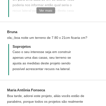
poderia nos informar então qual seria o
Ver mais
recuo lateral para essa altura desta casa
que é de 8,37m de altura?
Bruna
ola;;;boa noite um terreno de 7.80 x 21cm ficaria cm?
Soprojetos
Caso o seu interesse seja em construir
apenas uma das casas, seu terreno se
ajusta as medidas deste projeto sendo
possível acrescentar recuos na lateral.
Maria Antônia Fonseca
Boa tarde, adorei este projeto, aliás vocês estão de
parabéns, porque todos os projetos são realmente