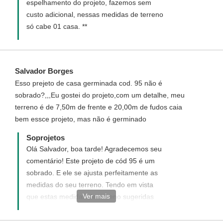
espelhamento do projeto, fazemos sem
No caso do engenheiro será necessário a
custo adicional, nessas medidas de terreno
contratação em sua cidade. Pois nos
só cabe 01 casa. **
responsabilizamos apenas pelo projeto.
Disponha para demais dúvidas.
Salvador Borges
Esso prejeto de casa germinada cod. 95 não é
sobrado?,,,Eu gostei do projeto,com um detalhe, meu
terreno é de 7,50m de frente e 20,00m de fudos caia
bem essce projeto, mas não é germinado
Soprojetos
Olá Salvador, boa tarde! Agradecemos seu
comentário! Este projeto de cód 95 é um
sobrado. E ele se ajusta perfeitamente as
medidas do seu terreno. Tendo em vista
Ver mais
que estas medidas de terreno sugeridas
para implantação(6x20m) correspondem a
apenas uma das casas. Caso tenha