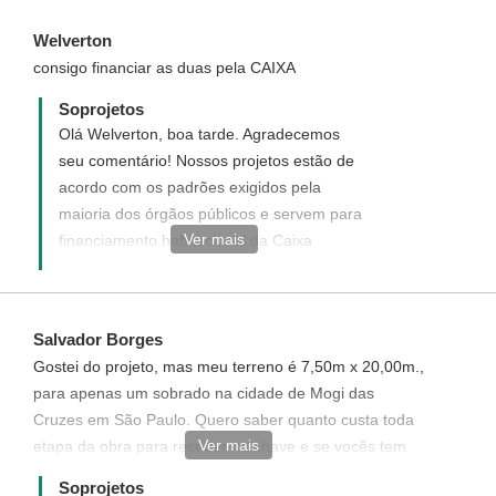
interesse em adquirir este projeto entre em
Welverton
contato conosco em
consigo financiar as duas pela CAIXA
atendimento@soprojetos.com.br Ficaremos
felizes em poder ajudá-lo!
Soprojetos
Olá Welverton, boa tarde. Agradecemos
seu comentário! Nossos projetos estão de
acordo com os padrões exigidos pela
maioria dos órgãos públicos e servem para
Ver mais
financiamento habitacional da Caixa
Econômica. Caso a prefeitura peça alguma
adequação no projeto, nós faremos, e
mesmo se esgotadas todas as
Salvador Borges
possibilidades e a prefeitura não aprovar o
Gostei do projeto, mas meu terreno é 7,50m x 20,00m.,
projeto, nos devolveremos seu dinheiro
para apenas um sobrado na cidade de Mogi das
sem burocracia e sem demora.
Cruzes em São Paulo. Quero saber quanto custa toda
Ver mais
etapa da obra para receber na chave e se vocês tem
algum construtor para indicar. x20,00m
Soprojetos