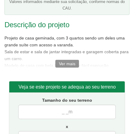
Valores informados mediante sua solicitação, conforme normas do
CAU.
Descrição do projeto
Projeto de casa geminada, com 3 quartos sendo um deles uma
grande suíte com acesso a varanda.
Sala de estar e sala de jantar integradas e garagem coberta para
um carro.
Ver mais
Modelo de casa com bela fachada, e de fácil execução.
Tamanho de cada casa:
4,50 metros de frente e 15,50 de
fundos.
Sugestão de terreno mínimo para implantação de uma casa:
Veja se este projeto se adequa ao seu terreno
6 metros de frente por 21 de fundos.(para as casas geminadas
12 metros de frente por 21 de fundos.)
Tamanho do seu terreno
Obs:
O custo da Obra
refere-se apenas a uma das casas.
x