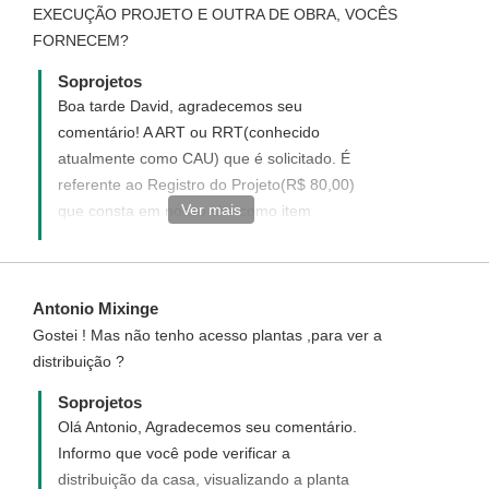
EXECUÇÃO PROJETO E OUTRA DE OBRA, VOCÊS
dúvidas!
FORNECEM?
Soprojetos
Boa tarde David, agradecemos seu
comentário! A ART ou RRT(conhecido
atualmente como CAU) que é solicitado. É
referente ao Registro do Projeto(R$ 80,00)
Ver mais
que consta em nosso site como item
opcional. Trata-se da assinatura do
arquiteto assumindo responsabilidade
técnica do Projeto. Esta outra da obra a
Antonio Mixinge
qual você se refere trata-se da assinatura
Gostei ! Mas não tenho acesso plantas ,para ver a
do engenheiro que você deverá contratar
distribuição ?
em sua cidade; assumindo
responsabilidade técnica da Obra.
Soprojetos
Disponha para demais dúvidas!
Olá Antonio, Agradecemos seu comentário.
Informo que você pode verificar a
distribuição da casa, visualizando a planta