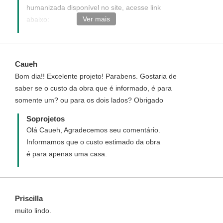
humanizada disponível no site, acesse link
Ver mais
abaixo:
http://www.soprojetos.com.br/projetos-de-
casas/Casa-Geminada-com-tres-quartos-
Cod-95
Caueh
Bom dia!! Excelente projeto! Parabens. Gostaria de
saber se o custo da obra que é informado, é para
somente um? ou para os dois lados? Obrigado
Soprojetos
Olá Caueh, Agradecemos seu comentário.
Informamos que o custo estimado da obra
é para apenas uma casa.
Priscilla
muito lindo.