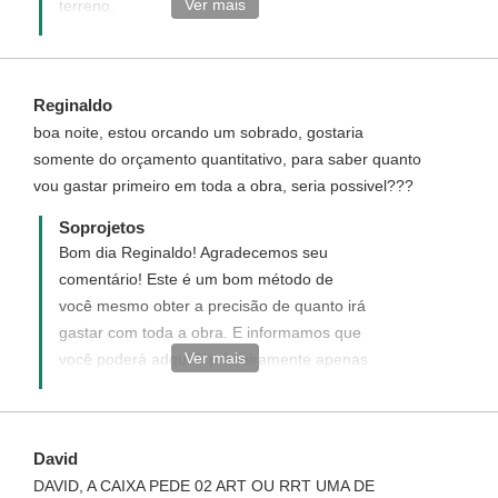
Ver mais
terreno.
http://www.soprojetos.com.br/projetos-de-
casas-116
Reginaldo
boa noite, estou orcando um sobrado, gostaria
somente do orçamento quantitativo, para saber quanto
vou gastar primeiro em toda a obra, seria possivel???
Soprojetos
Bom dia Reginaldo! Agradecemos seu
comentário! Este é um bom método de
você mesmo obter a precisão de quanto irá
gastar com toda a obra. E informamos que
Ver mais
você poderá adquirir primeiramente apenas
o Orçamento Quantitativo e dependendo do
resultado com os valores você poderá
adquirir posteriormente o Projeto
David
Arquitetônico e demais itens opcionais
DAVID, A CAIXA PEDE 02 ART OU RRT UMA DE
presentes em nosso site! Disponha para