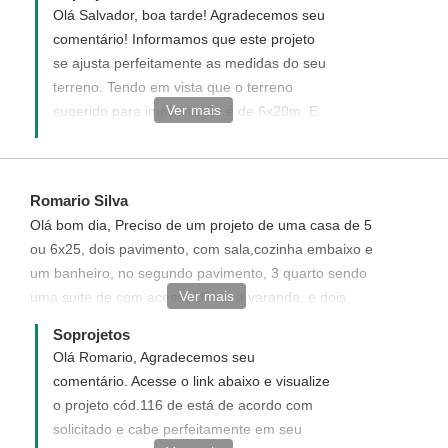
Olá Salvador, boa tarde! Agradecemos seu
comentário! Informamos que este projeto
se ajusta perfeitamente as medidas do seu
terreno. Tendo em vista que o terreno
Ver mais
sugerido para implantação é de 6x20m. E
você possui um de 7,50x20m. É importante
ressaltar que o custo da Obra e as medidas
referem-se apenas a uma das casas. Caso
Romario Silva
tenha interesse em adquirir este projeto
Olá bom dia, Preciso de um projeto de uma casa de 5
entre em contato conosco em
ou 6x25, dois pavimento, com sala,cozinha embaixo e
atendimento@soprojetos.com.br Ficaremos
um banheiro, no segundo pavimento, 3 quarto sendo
felizes em poder ajudá-lo!
Ver mais
uma suite de com acesso direto a varanda, e dois
quartos com um banheiro conjugado. como faço para
Soprojetos
obiter um projeto completo? Se possivel mada resposta
Olá Romario, Agradecemos seu
via email. romario_oc@hotmail.com
comentário. Acesse o link abaixo e visualize
o projeto cód.116 de está de acordo com
solicitado e cabe perfeitamente em seu