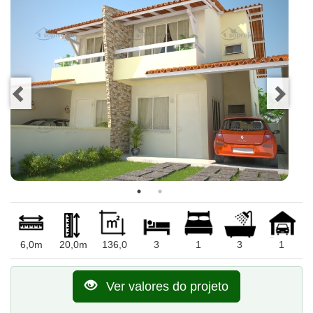
6,0m
20,0m
136,0
3
1
3
1
Ver valores do projeto