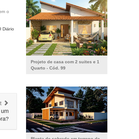
rem o
 Diário
Projeto de casa com 2 suites e 1
Quarto
- Cód. 99
st
r um
ora?
Planta de sobrado em terreno de