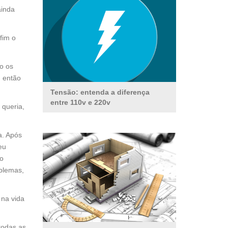
ainda
fim o
o os
, então
Tensão: entenda a diferença
entre 110v e 220v
 queria,
a. Após
eu
do
oblemas,
 na vida
todas as