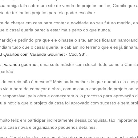
sua amiga fala sobre um site de venda de projetos online, Camila que 
a de ter tantos projetos para ela poder escolher.
a de chegar em casa para contar a novidade ao seu futuro marido, en
ue o casal queria parecia estar mais perto do que nunca.
marido) e pedindo pra que ele olhasse o site, ambos ficaram namorand
endiam tudo que o casal queria, e cabiam no terreno que eles já tinham
3 Quartos com Varanda Gourmet - Cód. 98
”.
a,
varanda gourmet
, uma suíte máster com closet, tudo como a Camila
 padrão.
do correio não é mesmo? Mais nada melhor do que quando ela cheg
ão via a hora de começar a obra, comunicou a chegada do projeto ao s
er o responsável pela obra e começaram o o processo para aprovação 
eu a noticia que o projeto da casa foi aprovado com sucesso e sem pr
ito feliz em participar indiretamente dessa conquista, tão importante
para casa nova e organizando pequenos detalhes.
a, Camila decidiu fazer um diário de obra em seu canal, mostrando 