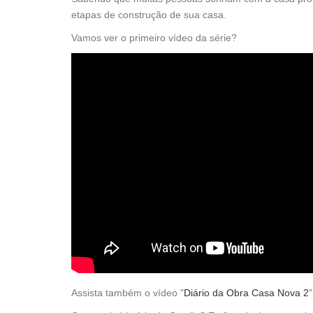
etapas de construção de sua casa.
Vamos ver o primeiro vídeo da série?
Assista também o vídeo "
Diário da Obra Casa Nova 2
"