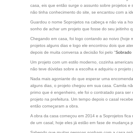
casa, eis que então surge o assunto sobre projetos e 
não tinha conhecimento do site, se encantou com a idei
Guardou o nome Soprojetos na cabeça e não via a hor
sonho de achar um projeto que fosse do seu jeitinho q
Chegando em casa, foi logo contando ao noivo (hoje 
projetos alguns dias e logo ele encontrou dois que at
depois de muita conversa a decisão foi pelo “
Sobrado 
Um projeto com um estilo moderno, cozinha american
não teve dúvidas sobre a escolha e adquiriu o projeto
Nada mais agoniante do que esperar uma encomenda 
alguns dias, o projeto chegou em sua casa. Camila n
primo que é engenheiro, ele foi o contratado para s
projeto na prefeitura. Um tempo depois o casal receb
então começaram a obra.
A obra da casa começou em 2014 e a Soprojetos fica mu
de um casal, hoje eles já estão em fase de mudança 
Sabendo que muitas pessoas sonham com a casa própri