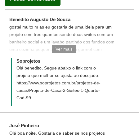
Benedito Augusto De Souza
gostei muito m as eu gostaria de uma ideia para um
projeto com tres quantos sendo duas swites com um
banheiro social e um lavabo partindo dos fundos com
Ver mais
uma cozinha pequena e uma area gurmet com
lavanderia proximas nym terrena de 11 de fundo por 15
Soprojetos
de fren te com uma profundidade de 26m
Olá benedito, Segue abaixo o link com o
projeto que melhor se ajusta ao desejado:
https://www.soprojetos.com.br/projetos-de-
casas/Projeto-de-Casa-2-Suites-1-Quarto-
Cod-99
José Pinheiro
Olá boa noite, Gostaria de saber se nos projetos