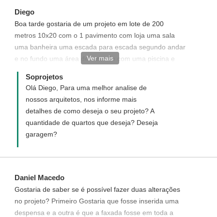
https://www.soprojetos.com.br/comprar/PADCOM/0/0/94?
Diego
utf8=%E2%9C%93&products%5B%5D=CRE&commit=Contrata
Boa tarde gostaria de um projeto em lote de 200
metros 10x20 com o 1 pavimento com loja uma sala
uma banheira uma escada para escada segundo andar
Ver mais
e no fundo uma área de lazer de com uma piscina e
churrasqueira
Soprojetos
Olá Diego, Para uma melhor analise de
nossos arquitetos, nos informe mais
detalhes de como deseja o seu projeto? A
quantidade de quartos que deseja? Deseja
garagem?
Daniel Macedo
Gostaria de saber se é possível fazer duas alterações
no projeto? Primeiro Gostaria que fosse inserida uma
despensa e a outra é que a faxada fosse em toda a