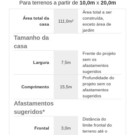
Para terrenos a partir de
10,0m
x
20,0m
Área total a ser
Área total da
construída,
111,0m²
casa
exceto área de
jardim
Tamanho da
casa
Frente do projeto
sem os
Largura
7,5m
afastamentos
sugeridos
Profundidade do
projeto sem os
Comprimento
15,5m
afastamentos
sugeridos
Afastamentos
sugeridos*
Distância do
limite frontal do
Frontal
3,0m
terreno até o