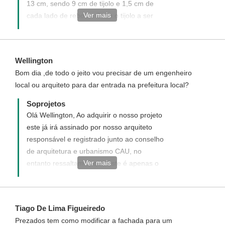
13 cm, sendo 9 cm de tijolo e 1,5 cm de
Ver mais
cada lado de reboco. Caso o tijolo a ser
utilizado na construção seja de espessura
diferente o seu responsavel pela obra
poderá realizar a locação deste pelo eixo
Wellington
da parede.
Bom dia ,de todo o jeito vou precisar de um engenheiro
local ou arquiteto para dar entrada na prefeitura local?
Soprojetos
Olá Wellington, Ao adquirir o nosso projeto
este já irá assinado por nosso arquiteto
responsável e registrado junto ao conselho
de arquitetura e urbanismo CAU, no
Ver mais
entanto ressaltamos que este é apenas o
registro do projeto, sendo necessário que
você contrate em sua cidade um
responsável técnico (engenheiro ou
Tiago De Lima Figueiredo
arquiteto) por sua obra que irá realizar o
Prezados tem como modificar a fachada para um
registro da obra junto a sua prefeitura, pois,