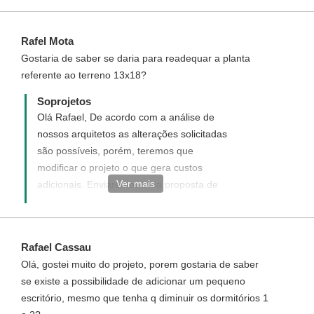
Rafel Mota
Gostaria de saber se daria para readequar a planta
referente ao terreno 13x18?
Soprojetos
Olá Rafael, De acordo com a análise de
nossos arquitetos as alterações solicitadas
são possíveis, porém, teremos que
modificar o projeto o que gera custos
Ver mais
adicionais. Enviaremos uma proposta de
orçamento informando com detalhes como
funciona, quais os custos e como adquirir
este projeto modificado.
Rafael Cassau
Olá, gostei muito do projeto, porem gostaria de saber
se existe a possibilidade de adicionar um pequeno
escritório, mesmo que tenha q diminuir os dormitórios 1