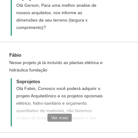
Olá Gerson, Para uma melhor analise de
nossos arquitetos, nos informe as
dimensões de seu terreno (largura x
comprimento)?
Fábio
Nesse projeto já tá incluído as plantas elétrica e
hidráulica fundação
Soprojetos
Olá Fabio, Conosco você poderá adquirir o
projeto Arquitetônico e os projetos opcionais
elétrico, hidro-sanitário e orçamento
quantitativo de materiais, não fazemos
Ver mais
projeto de fundação. Segue abaixo o link
para que você possa verificar todos os
valores e serviços disponíveis: