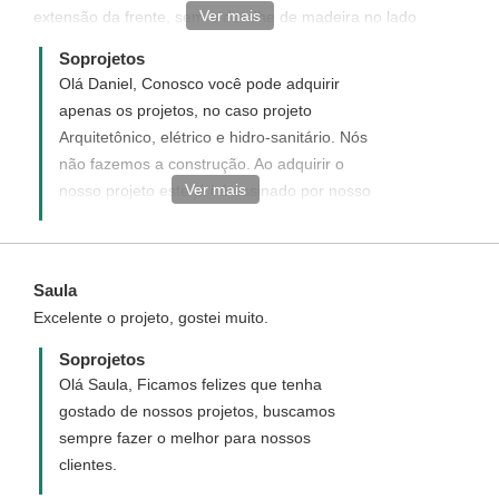
Ver mais
extensão da frente, sem o detalhe de madeira no lado
superior esquerdo. E se o projeto acompanha placa do
Soprojetos
engenheiro responsavel pela obra?
Olá Daniel, Conosco você pode adquirir
apenas os projetos, no caso projeto
Arquitetônico, elétrico e hidro-sanitário. Nós
não fazemos a construção. Ao adquirir o
Ver mais
nosso projeto este já irá assinado por nosso
arquiteto responsável e registrado junto ao
Conselho de Arquitetura e Urbanismo CAU,
no entanto, este é apenas o registro do
Saula
projeto, sendo necessário que você
Excelente o projeto, gostei muito.
contrate em sua cidade um responsável
técnico (engenheiro ou arquiteto) por sua
Soprojetos
obra, para acompanha-la e registra-la junto
Olá Saula, Ficamos felizes que tenha
a sua prefeitura. Para uma melhor analise
gostado de nossos projetos, buscamos
de nosso arquiteto, nos informe as
sempre fazer o melhor para nossos
dimensões de seu terreno (largura x
clientes.
comprimento)?