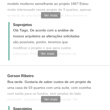
modelo moderno semelhante ao projeto 166? Estou
o registro da obra deve ser realizado por
muito interessado nesse projeto de 3 quartos, apenas
um profissional local.
Ver mais
gostaria de uma fachada mais atual. Meu terreno é
10x20m.
Soprojetos
Olá Tiago, De acordo com a análise de
nossos arquitetos as alterações solicitadas
são possíveis, porém, teremos que
modificar o projeto o que gera custos
Ver mais
adicionais. Enviaremos uma proposta de
orçamento informando com detalhes como
funciona, quais os custos e como adquirir
este projeto modificado.
Gerson Ribeiro
Boa tarde. Gostaria de saber custos de um projeto de
uma casa de 03 quartos com uma suíte, com cozinha
com saída para os fundos, sem janelas do lado
Ver mais
esquerdo. garagem para uma camionete. De
preferência com todos os quartos para o lado direito.
Soprojetos