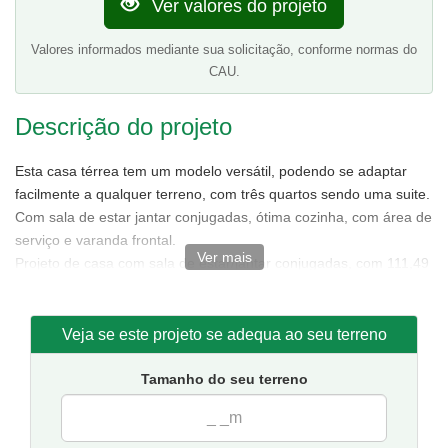
Ver valores do projeto
Valores informados mediante sua solicitação, conforme normas do
CAU.
Descrição do projeto
Esta casa térrea tem um modelo versátil, podendo se adaptar
facilmente a qualquer terreno, com três quartos sendo uma suite.
Com sala de estar jantar conjugadas, ótima cozinha, com área de
serviço e varanda frontal.
Ver mais
Projeto de casa com sala de estar/jantar conjugadas, com 111,49
m² de área sendo 85,88 m² de área interna.
Tamanho da casa:
7,50 metros de frente e 15,50 de fundos.
Sugestão de terreno para implantação:
10 metros de frente
Veja se este projeto se adequa ao seu terreno
por 20 metros de fundos.
Tamanho do seu terreno