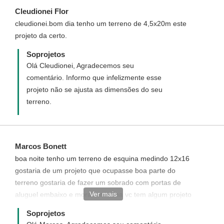
mesmo se esgotadas todas as
Cleudionei Flor
possibilidades e a prefeitura não aprovar o
cleudionei.bom dia tenho um terreno de 4,5x20m este
projeto, nos devolveremos seu dinheiro
projeto da certo.
sem burocracia e sem demora. Envie para
o e-mail: atendimento@soprojetos.com.br
Soprojetos
as medidas de seu terreno frente efundos e
Olá Cleudionei, Agradecemos seu
quais as modificações que deseja fazer. -
comentário. Informo que infelizmente esse
Atendimento Soprojetos
projeto não se ajusta as dimensões do seu
terreno.
Marcos Bonett
boa noite tenho um terreno de esquina medindo 12x16
gostaria de um projeto que ocupasse boa parte do
terreno gostaria de fazer um sobrado com portas de
Ver mais
aluguel embaixo e morar em cima vc tem algum projeto
desta forma para eu dar uma olhada...fico no aguardo.
Soprojetos