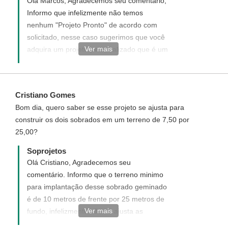
Olá Marcos, Agradecemos seu comentário,
Informo que infelizmente não temos
nenhum "Projeto Pronto" de acordo com
solicitado, nesse caso sugerimos que você
Ver mais
adquira um projeto personalizado que é um
novo projeto elaborado de acordo com
desejado, acesse o link abaixo e veja como
funciona e como adquirir um projeto
Cristiano Gomes
personalizado.
Bom dia, quero saber se esse projeto se ajusta para
http://www.soprojetos.com.br/personalizado
construir os dois sobrados em um terreno de 7,50 por
Atendimento Soprojetos
25,00?
Soprojetos
Olá Cristiano, Agradecemos seu
comentário. Informo que o terreno minimo
para implantação desse sobrado geminado
é de 10 metros de frente por 25 metros de
Ver mais
fundo, infelizmente não se ajusta as
dimensões do seu terreno.