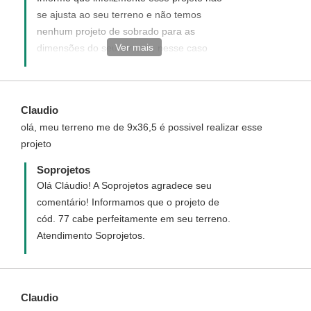
se ajusta ao seu terreno e não temos
nenhum projeto de sobrado para as
Ver mais
dimensões do seu terreno, nesse caso
sugerimos você adquira um projeto
personalizado que é um novo projeto
elaborado de acordo com desejado, acesse
Claudio
o link abaixo e veja como funciona e como
olá, meu terreno me de 9x36,5 é possivel realizar esse
adquirir um projeto personalizado:
projeto
http://www.soprojetos.com.br/personalizado
Atendimento Soprojetos
Soprojetos
Olá Cláudio! A Soprojetos agradece seu
comentário! Informamos que o projeto de
cód. 77 cabe perfeitamente em seu terreno.
Atendimento Soprojetos.
Claudio