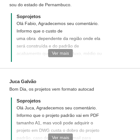
sou do estado de Pernambuco.
http://www.soprojetos.com.br/personalizado
Soprojetos
Olá Fabio, Agradecemos seu comentário.
Informo que o custo de
uma obra dependente da região onde ela
será construída e do padrão de
Ver mais
acabamento que se vai dar, luxo, médio ou
simples. Também depende de fatores como
a topografia, necessidade de fundações
especiais etc. Sem contar estes últimos
Juca Galvão
fatores, podemos aproximar o custo de
Bom Dia, os projetos vem formato autocad
uma obra, baseado em tabelas de custos
unitários fornecidos pelos órgãos afins.
Soprojetos
Opcionalmente nossos projetos
Olá Juca, Agradecemos seu comentário.
acompanham o Orçamento Quantitativo de
Informo que o projeto padrão vai em PDF
Material, que é a relação da quantidade de
tamanho A1, mas você pode adquirir o
materiais a serem gastos na construção
projeto em DWG custa o dobro do projeto
sem valores unitários, entregues em
Ver mais
padrão, caso deseje envie email para