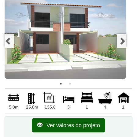
5,0m
25,0m
135,0
3
1
4
1
Ver valores do projeto