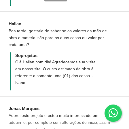
arquivo .xls do Excel para maior
atendimento@soprojetos.com.br com seus
comodidade. Você inclui os valores dos
dados cadastrais(nome, endereço
materiais da sua cidade e a planilha calcula
completo, cidade/estado e telefone) para
Hallan
automaticamente o valor total. Sugerimos
enviarmos link de compra com valor
Boa tarde, gostaria de saber se os valores da mão de
que adquira o orçamento quantitativo de
correspondente. Atendimento Soprojetos
obra e material são para as duas casas ou valor por
material para um valor exato dos custos
cada uma?
que terá para construir essa casa.
Atendimento Soprojetos
Soprojetos
Olá Hallan bom dia! Agradecemos sua visita
em nosso site. O custo estimado da obra é
referente a somente uma (01) das casas. -
Ivana
Jonas Marques
Adorei este projeto e estou muito interessado em
adquiri-lo, por completo sem alterações de inicio, assim