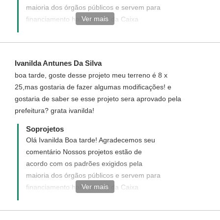
maioria dos órgãos públicos e servem para
Ver mais
financiamento habitacional da Caixa
Econômica, caso a prefeitura peça alguma
adequação no projeto, nós faremos , e
mesmo se esgotadas todas as
Ivanilda Antunes Da Silva
possibilidades e a prefeitura não aprovar o
boa tarde, goste desse projeto meu terreno é 8 x
projeto, nos devolveremos seu dinheiro
25,mas gostaria de fazer algumas modificações! e
sem burocracia e sem demora. Nós
gostaria de saber se esse projeto sera aprovado pela
fornecemos o registro do projeto (RRT), o
prefeitura? grata ivanilda!
custo é de R$ 80,00 a assinatura é do
responsável técnico pelo projeto. Ainda
Soprojetos
assim terás que contratar um profissional
Olá Ivanilda Boa tarde! Agradecemos seu
de sua cidade, para que este faça o
comentário Nossos projetos estão de
Registro da construção (CREA) e o
acordo com os padrões exigidos pela
acompanhamento da obra, pois assim você
maioria dos órgãos públicos e servem para
vai evitar futuros transtorno com a
Ver mais
financiamento habitacional da Caixa
fiscalização. atendimento Soprojetos
Econômica, caso a prefeitura peça alguma
adequação no projeto, nós faremos e