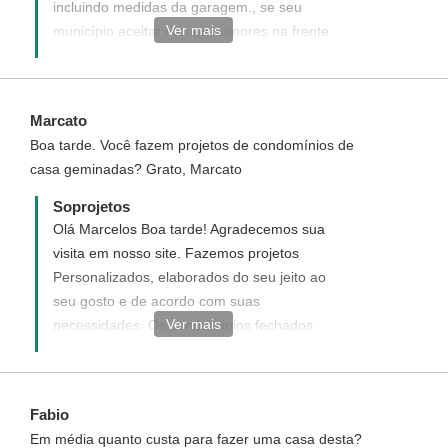
incluindo medidas da garagem., se seu
Ver mais
município aceitar recuos menores na frente
e fundos talvez o projeto se ajuste.
Certifique-se em sua Prefeitura quanto a
essas informações. Ivana
Marcato
Boa tarde. Você fazem projetos de condomínios de
casa geminadas? Grato, Marcato
Soprojetos
Olá Marcelos Boa tarde! Agradecemos sua
visita em nosso site. Fazemos projetos
Personalizados, elaborados do seu jeito ao
seu gosto e de acordo com suas
Ver mais
necessidades. Os condomínios fechados
possuem regulamentos próprios e
diferenciados, portanto há necessidade de
nos informar sobre isso. Acesse o link
Fabio
abaixo e veja como funciona o projeto
Em média quanto custa para fazer uma casa desta?
Personalizado. -