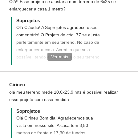
Olá!! Esse projeto se ajustaria num terreno de 6x25 se
enlarguecer a casa 1 metro?
Soprojetos
Olá Cláudio! A Soprojetos agradece o seu
comentário! O Projeto de cód. 77 se ajusta
perfeitamente em seu terreno. No caso de
enlarguecer a casa. Acredito que seja
Ver mais
possível, tendo em vista que o seu terreno
mede 6x25 e o terreno do cód. 77 5x25.
Você tem este 1 m sobrando. Caso deseje
adquirir este projeto. Entregaremos esta
Cirineu
possibilidade para um de nossos arquitetos
olá meu terreno mede 10,0x23,9 mts é possivel realizar
analisar. Atendimento Soprojetos.
esse projeto com essa medida
Soprojetos
Olá Cirineu Bom dia! Agradecemos sua
visita em nosso site. A casa tem 3,50
metros de frente e 17,30 de fundos,