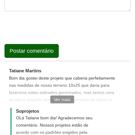
Tatiane Martins
Bom dia gostei deste projeto que caberia perfeitamente
nas medidas de nosso terreno 10x25 que daria para
fazermos estes sobrados germinados, mas temos uma
Ver mais
dúvida a respeito destes projetos,gostaria de saber se
eles são assinados por um engenheiro e se estão
Soprojetos
dentro dos padrões para serem registrados na
OLá Tatiane bom dia! Agradecemos seu
prefeitura? Desde ja agradecemos Tatiane e Daniel.
comentário. Nossos projetos estão de
acordo com os padrões exigidos pela