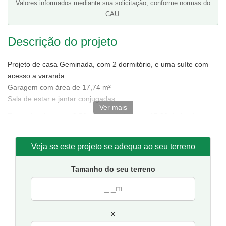
Valores informados mediante sua solicitação, conforme normas do
CAU.
Descrição do projeto
Projeto de casa Geminada, com 2 dormitório, e uma suíte com
acesso a varanda.
Garagem com área de 17,74 m²
Sala de estar e jantar conjugadas.
Ver mais
Tamanho da casa:
3,50 metros de frente e 17,30 de fundos,
incluindo medidas da garagem.
Sugestão de terreno mínimo para implantação:
5 metros de
Veja se este projeto se adequa ao seu terreno
frente por 25 de fundos.
Obs: O valor é referente a casa geminada ou seja as duas
Tamanho do seu terreno
unidades, mas se desejar adquirir apenas uma das casas, nos
confirme para o e-mail atendimento@soprojetos.com.br
x