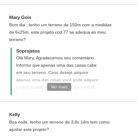
Mary Gois
Bom dia , tenho um terreno de 150m com a medidas
de 6x25m, este projeto cod:77 se adequa ao meu
terreno?
Soprojetos
Olá Mary, Agradecemos seu comentário.
Informo que apenas uma das casas cabe
em seu terreno. Caso deseje adquirir
apenas uma das casas você pode adquirir
Ver mais
projeto padrão e nos informa para email
atendimento@soprojetos.com.br que
deseja receber o projeto apenas de uma
das casas.
Kelly
Boa noite, tenho um terreno de 3,8x 14m tem como
ajustar este projeto?