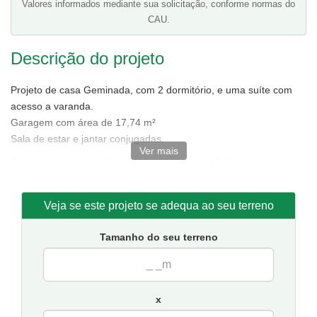
Valores informados mediante sua solicitação, conforme normas do
CAU.
Descrição do projeto
Projeto de casa Geminada, com 2 dormitório, e uma suíte com
acesso a varanda.
Garagem com área de 17,74 m²
Sala de estar e jantar conjugadas.
Ver mais
Tamanho da casa:
3,50 metros de frente e 17,30 de fundos,
incluindo medidas da garagem.
Sugestão de terreno mínimo para implantação:
5 metros de
Veja se este projeto se adequa ao seu terreno
frente por 25 de fundos.
Obs: O valor é referente a casa geminada ou seja as duas
Tamanho do seu terreno
unidades, mas se desejar adquirir apenas uma das casas, nos
confirme para o e-mail atendimento@soprojetos.com.br
x