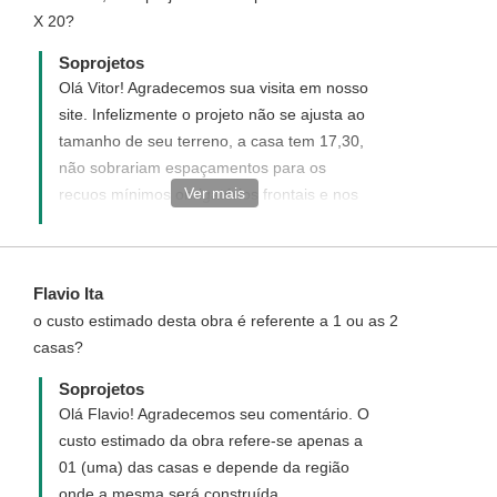
X 20?
Soprojetos
Olá Vitor! Agradecemos sua visita em nosso
site. Infelizmente o projeto não se ajusta ao
tamanho de seu terreno, a casa tem 17,30,
não sobrariam espaçamentos para os
Ver mais
recuos mínimos obrigatórios frontais e nos
fundos. Acesse o link abaixo e veja
sugestões de projetos para o tamanho de
seu terreno.
Flavio Ita
http://www.soprojetos.com.br/ver-
o custo estimado desta obra é referente a 1 ou as 2
projetos/plantas?
casas?
utf8=%E2%9C%93&pavimento=&quartos=&suites=&banheiros
Soprojetos
Olá Flavio! Agradecemos seu comentário. O
custo estimado da obra refere-se apenas a
01 (uma) das casas e depende da região
onde a mesma será construída.