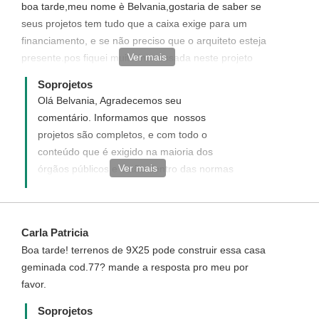
boa tarde,meu nome è Belvania,gostaria de saber se
seus projetos tem tudo que a caixa exige para um
financiamento, e se não preciso que o arquiteto esteja
Ver mais
presente.pos fiquei muito interessada neste projeto
,mas tenho muitas duvidas.
Soprojetos
Olá Belvania, Agradecemos seu
comentário. Informamos que nossos
projetos são completos, e com todo o
conteúdo que é exigido na maioria dos
Ver mais
órgãos públicos e estão dentro das normas
exigidas pela Caixa Econômica sim, porém
o profissional que for registrar a sua obra,
deverá preencher o formulário de
Carla Patricia
orçamento e
Boa tarde! terrenos de 9X25 pode construir essa casa
cronograma que a Caixa disponibiliza.
geminada cod.77? mande a resposta pro meu por
favor.
Soprojetos