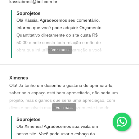
kassiabrasil@bol.com.br
Soprojetos
Olá Kássia, Agradecemos seu comentário.
Informo que você pode adquirir Orçamento
Quantitativo diretamente do site custa R$
50,00 e nele consta toda relação e mão de
Ver mais
obra que irá utilizar para construção e você
atualiza os valores de acordo com sua
cidade.
Ximenes
Olá! Já tenho um desenho e gostaria de aprimorá-lo,
saber se o espaço está bem aproveitado, não seria um
projeto, mas digamos que seria uma apreciação, com
Ver mais
dicas e possíveis mudanças. Vc fazem este tipo de
avaliação?
Soprojetos
Olá Ximenes! Agradecemos sua visita em
nosso site. Você pode usar o esboço da