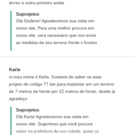
térreo e outra primeiro andar
http://www.soprojetos.com.br/projetos-de-
casas/Casa-Geminada-com-tres-quartos-
Soprojetos
Cod-95
Olá Giullene! Agradecemos sua visita em
nosso site. Para uma melhor procura em
nosso site, será necessário que nos envie
as medidas de seu terreno frente x fundos
Karla
oi meu nome é Karla. Gostaria de saber se esse
projeto de código 77 dar para implantar em um terreno
de 7 metros de frente por 22 metros de fundo. desde já
agradeço.
Soprojetos
Olá Karla! Agradecemos sua visita em
nosso site. Sugerimos que você procure
saber na prefeitura de sua cidade, quais os