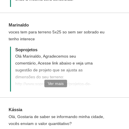
Marinaldo
voces tem para terreno 5x25 so sem ser sobrado eu
tenho interece
Soprojetos
Olá Marinaldo, Agradecemos seu
comentário, Acesse link abaixo e veja uma
sugestão de projeto que se ajusta as
dimensões do seu terreno:
Ver mais
http://www.soprojetos.com.br/projetos-de-
casas/Pequena-e-Acolhedora-Cod-36
Kássia
Olá, Gostaria de saber se informando minha cidade,
vocês enviam o valor quantitativo?