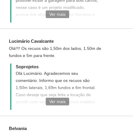
possível incluir a garagem para dois carros,
nesse caso é um projeto modificado,
Ver mais
acesse link abaixo e veja como funciona e
como adquirir esse projeto modificado:
http://www.soprojetos.com.br/ver/modificacao?
project_id=77
Lucimário Cavalcante
Olá!!!! Os recuos são 1,50m dos lados, 1.50m de
fundos e 5m para frente.
Soprojetos
Olá Lucimário. Agradecemos seu
comentário. Informo que os recuos são
1,50m laterais, 1,69m fundos e 6m frontal.
Caso deseje que seja feita a locação de
Ver mais
acordo com seu terreno e recuos exigidos
em sua cidade nos informe através do
email atendimento@soprojetos.com.br
Belvania