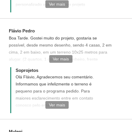
Ver mais
personalizado que é um novo projeto
elaborado de acordo com desejado, acesse
link abaixo e veja como funciona e como
adquirir um projeto personalizado.
Flávio Pedro
http://www.soprojetos.com.br/personalizado
Boa Tarde. Gostei muito do projeto, gostaria se
possível, desde mesmo desenho, sendo 4 casas, 2 em
cima, 2 em baixo, em um terreno 10x25 metros para
Ver mais
alugar. (2 quartos, 1 cozinha, 1 banheiro, frente
garagem até 4 carros, se possível)
Soprojetos
Olá Flávio, Agradecemos seu comentário.
Informamos que infelizmente o terreno é
pequeno para o programa pedido. Para
maiores esclarecimento entre em contato
Ver mais
conosco pelo email
atendimento@soprojetos.com.br ou
telefone (93)3523-2115 ou 3522-3481.
Myleni