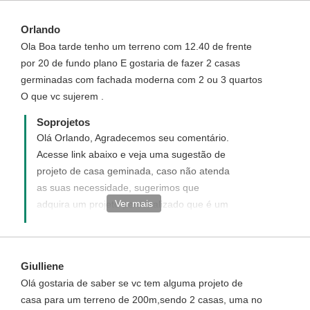
Orlando
Ola Boa tarde tenho um terreno com 12.40 de frente
por 20 de fundo plano E gostaria de fazer 2 casas
germinadas com fachada moderna com 2 ou 3 quartos
O que vc sujerem .
Soprojetos
Olá Orlando, Agradecemos seu comentário.
Acesse link abaixo e veja uma sugestão de
projeto de casa geminada, caso não atenda
as suas necessidade, sugerimos que
Ver mais
adquira um projeto personalizado que é um
novo projeto elaborado de acordo com
desejado, acesse link a seguir e veja como
funciona e como adquirir um projeto
Giulliene
personalizado:http://www.soprojetos.com.br/personalizado
Olá gostaria de saber se vc tem alguma projeto de
Acesse link abaixo do projeto cód. 95 -
casa para um terreno de 200m,sendo 2 casas, uma no
Casa geminada: