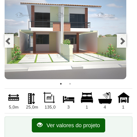
5,0m
25,0m
135,0
3
1
4
1
Ver valores do projeto