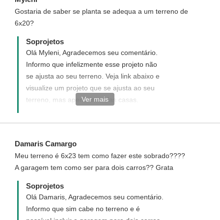
Gostaria de saber se planta se adequa a um terreno de
6x20?
Soprojetos
Olá Myleni, Agradecemos seu comentário.
Informo que infelizmente esse projeto não
se ajusta ao seu terreno. Veja link abaixo e
visualize um projeto que se ajusta ao seu
Ver mais
terreno, mas apena uma das casas.
http://www.soprojetos.com.br/projetos-de-
casas/Casa-Geminada-com-tres-quartos-
Cod-95
Damaris Camargo
Meu terreno é 6x23 tem como fazer este sobrado????
A garagem tem como ser para dois carros?? Grata
Soprojetos
Olá Damaris, Agradecemos seu comentário.
Informo que sim cabe no terreno e é