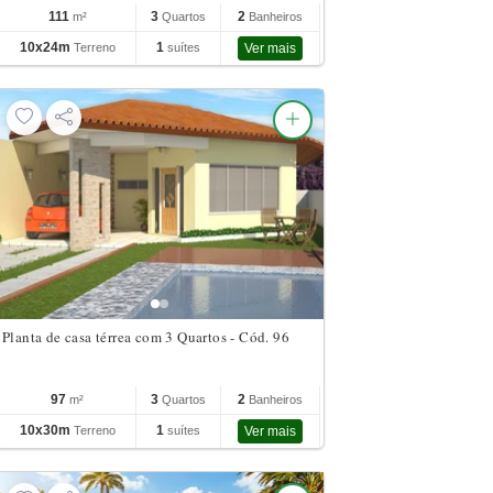
111
3
2
m²
Quartos
Banheiros
10x24m
1
Terreno
suítes
Ver mais
Planta de casa térrea com 3 Quartos - Cód. 96
97
3
2
m²
Quartos
Banheiros
10x30m
1
Terreno
suítes
Ver mais