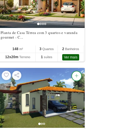
Planta de Casa Térrea com 3 quartos e varanda
gourmet - C...
148
3
2
m²
Quartos
Banheiros
12x20m
1
Terreno
suítes
Ver mais