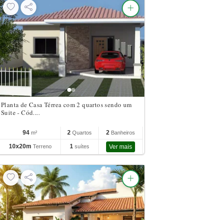
Planta de Casa Térrea com 2 quartos sendo um
Suite - Cód....
94
2
2
m²
Quartos
Banheiros
10x20m
1
Terreno
suítes
Ver mais