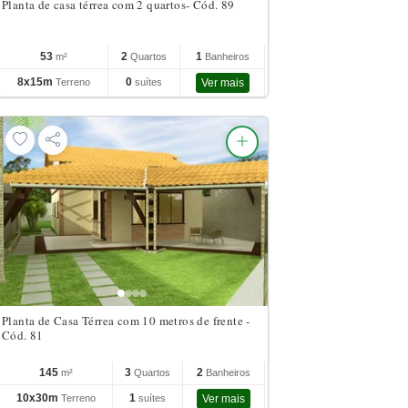
Planta de casa térrea com 2 quartos- Cód. 89
53
2
1
m²
Quartos
Banheiros
8x15m
0
Terreno
suítes
Ver mais
Planta de Casa Térrea com 10 metros de frente -
Cód. 81
145
3
2
m²
Quartos
Banheiros
10x30m
1
Terreno
suítes
Ver mais