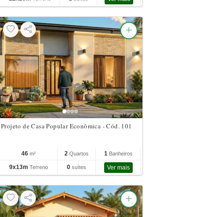
Projeto de Casa Popular Econômica - Cód. 101
46
2
1
m²
Quartos
Banheiros
9x13m
0
Terreno
suítes
Ver mais