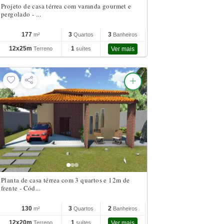
Projeto de casa térrea com varanda gourmet e
pergolado - ...
177
3
3
m²
Quartos
Banheiros
12x25m
1
Terreno
suítes
Ver mais
Planta de casa térrea com 3 quartos e 12m de
frente - Cód...
130
3
2
m²
Quartos
Banheiros
12x20m
1
Terreno
suítes
Ver mais