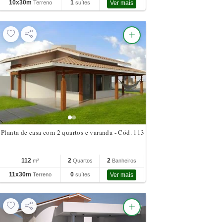
10x30m
1
Terreno
suítes
Ver mais
Planta de casa com 2 quartos e varanda - Cód. 113
112
2
2
m²
Quartos
Banheiros
11x30m
0
Terreno
suítes
Ver mais