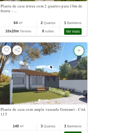
Planta de casa térrea com 2 quartos para 10m de
frente - ...
64
2
1
m²
Quartos
Banheiros
10x20m
0
Terreno
suítes
Ver mais
Planta de casa com ampla varanda Gourmet - Cód.
115
140
3
3
m²
Quartos
Banheiros