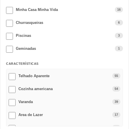
Minha Casa Minha Vida
16
Churrasqueiras
6
Piscinas
3
Geminadas
1
CARACTERÍSTICAS
Telhado Aparente
55
Cozinha americana
54
Varanda
39
Area de Lazer
17
Varanda gourmet
14