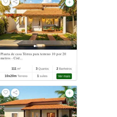
Planta de casa Térrea para terreno 10 por 20
metros - Cód...
111
3
2
m²
Quartos
Banheiros
10x20m
1
Terreno
suítes
Ver mais