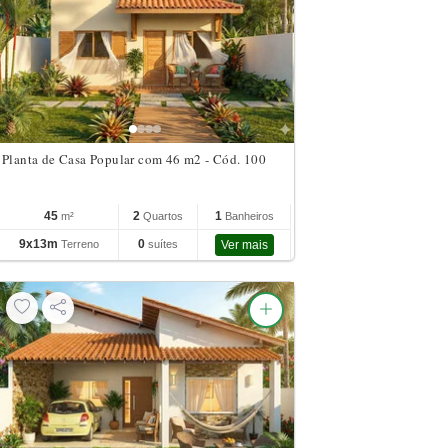
Planta de Casa Popular com 46 m2 - Cód. 100
45
2
1
m²
Quartos
Banheiros
9x13m
0
Terreno
suítes
Ver mais