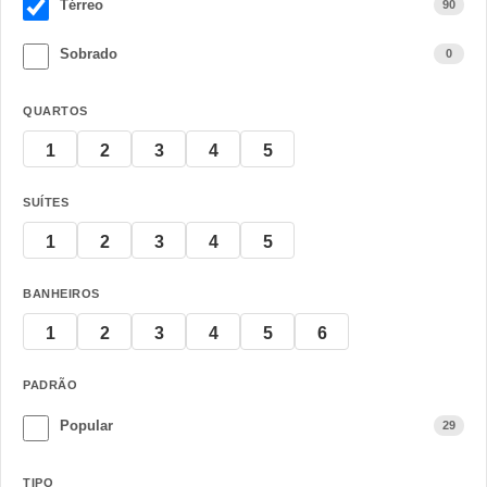
Térreo
90
Sobrado
0
QUARTOS
1
2
3
4
5
SUÍTES
1
2
3
4
5
BANHEIROS
1
2
3
4
5
6
PADRÃO
Popular
29
TIPO