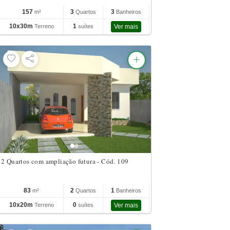
157
3
3
m²
Quartos
Banheiros
10x30m
1
Terreno
suítes
Ver mais
2 Quartos com ampliação futura - Cód. 109
83
2
1
m²
Quartos
Banheiros
10x20m
0
Terreno
suítes
Ver mais