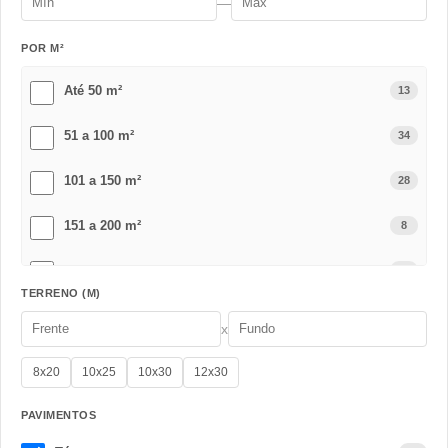
—
POR M²
Até 50 m²
13
51 a 100 m²
34
101 a 150 m²
28
151 a 200 m²
8
201 a 300 m²
2
TERRENO (M)
Acima de 301 m²
1
x
8x20
10x25
10x30
12x30
PAVIMENTOS