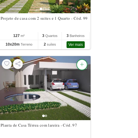
Projeto de casa com 2 suites e 1 Quarto - Cód. 99
127
3
3
m²
Quartos
Banheiros
10x20m
2
Terreno
suítes
Ver mais
Planta de Casa Térrea com lareira - Cód. 97