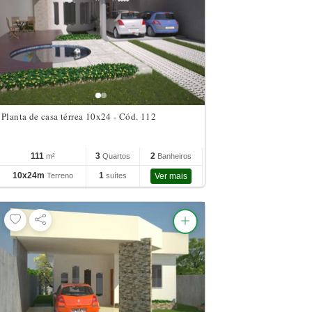
Planta de casa térrea 10x24 - Cód. 112
111
3
2
m²
Quartos
Banheiros
10x24m
1
Terreno
suítes
Ver mais