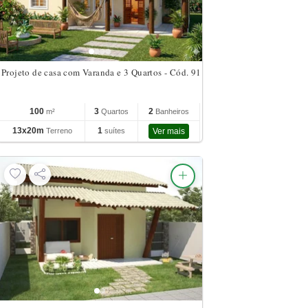
Projeto de casa com Varanda e 3 Quartos - Cód. 91
100
3
2
m²
Quartos
Banheiros
13x20m
1
Terreno
suítes
Ver mais