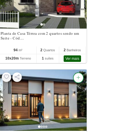
Planta de Casa Térrea com 2 quartos sendo um
Suite - Cód....
94
2
2
m²
Quartos
Banheiros
10x20m
1
Terreno
suítes
Ver mais