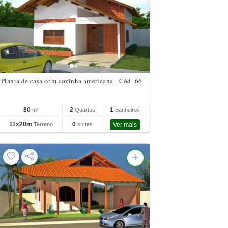
Planta de casa com cozinha americana - Cód. 66
80
2
1
m²
Quartos
Banheiros
11x20m
0
Terreno
suítes
Ver mais