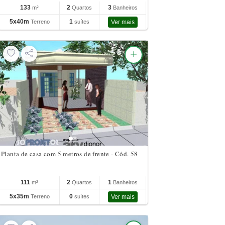
133
2
3
m²
Quartos
Banheiros
5x40m
1
Terreno
suítes
Ver mais
Planta de casa com 5 metros de frente - Cód. 58
111
2
1
m²
Quartos
Banheiros
5x35m
0
Terreno
suítes
Ver mais