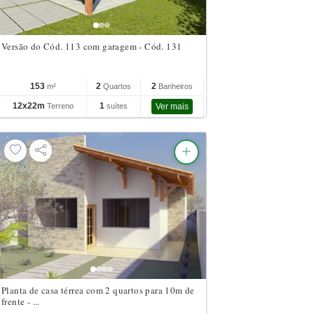
Versão do Cód. 113 com garagem - Cód. 131
153
2
2
m²
Quartos
Banheiros
12x22m
1
Terreno
suítes
Ver mais
Planta de casa térrea com 2 quartos para 10m de
frente - ...