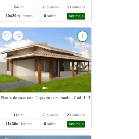
64
2
1
m²
Quartos
Banheiros
10x20m
0
Terreno
suítes
Ver mais
Planta de casa com 2 quartos e varanda - Cód. 113
112
2
2
m²
Quartos
Banheiros
11x30m
0
Terreno
suítes
Ver mais