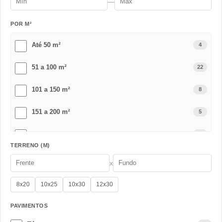
—
POR M²
Até 50 m²
4
51 a 100 m²
22
101 a 150 m²
8
151 a 200 m²
5
201 a 300 m²
3
TERRENO (M)
Acima de 301 m²
0
x
8x20
10x25
10x30
12x30
PAVIMENTOS