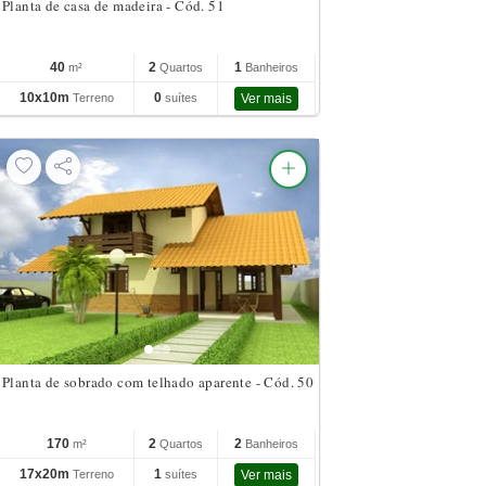
Planta de casa de madeira - Cód. 51
40
2
1
m²
Quartos
Banheiros
10x10m
0
Terreno
suítes
Ver mais
Planta de sobrado com telhado aparente - Cód. 50
170
2
2
m²
Quartos
Banheiros
17x20m
1
Terreno
suítes
Ver mais