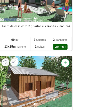
Planta de casa com 2 quartos e Varanda - Cód. 54
69
2
2
m²
Quartos
Banheiros
13x15m
1
Terreno
suítes
Ver mais