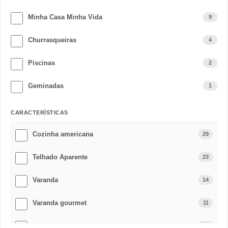
Minha Casa Minha Vida
9
Churrasqueiras
4
Piscinas
2
Geminadas
1
CARACTERÍSTICAS
Cozinha americana
29
Telhado Aparente
23
Varanda
14
Varanda gourmet
11
Area de Lazer
10