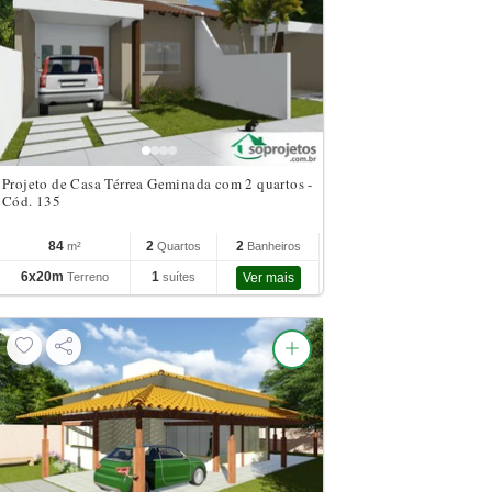
Projeto de Casa Térrea Geminada com 2 quartos -
Cód. 135
84
2
2
m²
Quartos
Banheiros
6x20m
1
Terreno
suítes
Ver mais