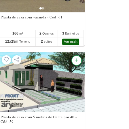
Planta de casa com varanda - Cód. 61
166
2
3
m²
Quartos
Banheiros
12x25m
2
Terreno
suítes
Ver mais
Planta de casa com 5 metros de frente por 40 -
Cód. 59