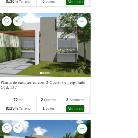
8x20m
0
Terreno
suítes
Ver mais
Planta de casa térrea com 2 Quartos e pergolado -
Cód. 137
72
2
2
m²
Quartos
Banheiros
8x25m
1
Terreno
suítes
Ver mais