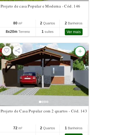
Projeto de casa Popular e Moderna - Cód. 146
80
2
2
m²
Quartos
Banheiros
8x20m
1
Terreno
suítes
Ver mais
Projeto de Casa Popular com 2 quartos - Cód. 143
72
2
1
m²
Quartos
Banheiros