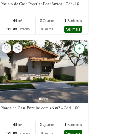
Projeto de Casa Popular Econômica - Cód. 101
46
2
1
m²
Quartos
Banheiros
9x13m
0
Terreno
suítes
Ver mais
Planta de Casa Popular com 46 m2 - Cód. 100
45
2
1
m²
Quartos
Banheiros
9x13m
0
Terreno
suítes
Ver mais