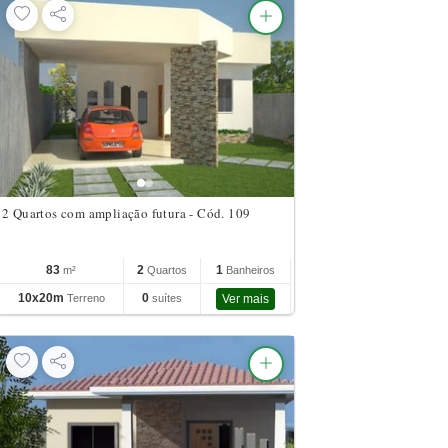
2 Quartos com ampliação futura - Cód. 109
83
2
1
m²
Quartos
Banheiros
10x20m
0
Terreno
suítes
Ver mais