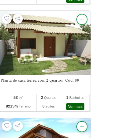
Planta de casa térrea com 2 quartos- Cód. 89
53
2
1
m²
Quartos
Banheiros
8x15m
0
Terreno
suítes
Ver mais