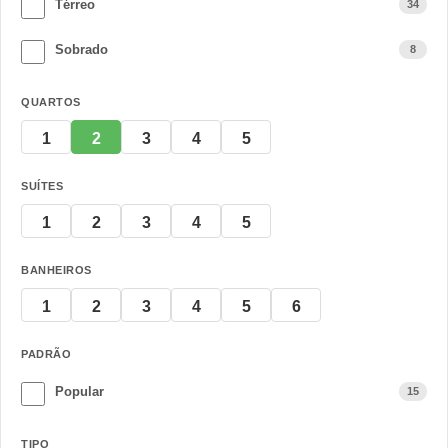
Térreo
34
Sobrado
8
QUARTOS
1
2
3
4
5
SUÍTES
1
2
3
4
5
BANHEIROS
1
2
3
4
5
6
PADRÃO
Popular
15
TIPO