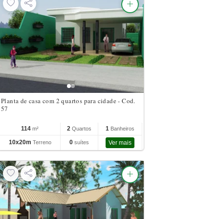
Planta de casa com 2 quartos para cidade - Cod.
57
114
2
1
m²
Quartos
Banheiros
10x20m
0
Terreno
suítes
Ver mais