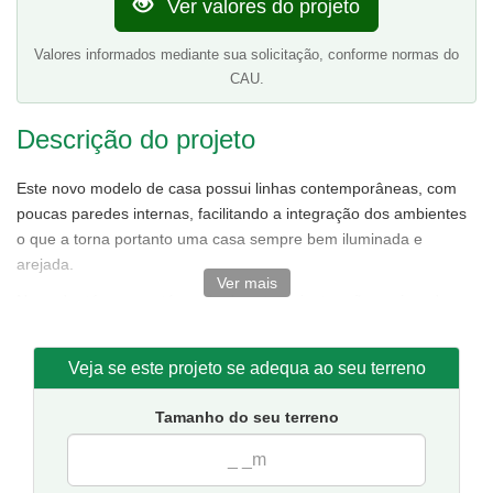
Ver valores do projeto
Valores informados mediante sua solicitação, conforme normas do
CAU.
Descrição do projeto
Este novo modelo de casa possui linhas contemporâneas, com
poucas paredes internas, facilitando a integração dos ambientes
o que a torna portanto uma casa sempre bem iluminada e
arejada.
Ver mais
No andar térreo, contém sala de estar e jantar não conjugadas
tornando o ambiente bem amplo,ótima cozinha,área de serviço.
No andar superior, destaque para a suíte master com closet e
Veja se este projeto se adequa ao seu terreno
duas varandas uma ótima opção para quem prefere quartos
grandes.Além de conter mais dois quartos e um banheiro.
Tamanho do seu terreno
Tamanho da casa:
7.9 metros de frente e 11.6 de fundos.
Sugestão de terreno para implantação:
10 metros de frente