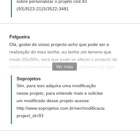
sobre personalizar o projeto cód.93
(93)3523-2115/3522-3481
Felgueira
Olá, gostei do vosso projecto acho que pode ser a
realização do meu sonho, eu tenho um terreno que
mede 2Ox30m, será que pode se alterar o projecto de
Ver mais
modos a incrementar por exemplo garagem pra duas
vagas e uma piscina?
Soprojetos
Sim, para isso adquira uma modificação
nesse projeto, para entende mais e solicitar
um modificsdo desse projeto acesse:
http://www.soprojetos.com.br/ver/modificacao?
project_id=93