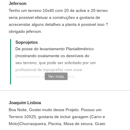
Jeferson
Tenho um terreno 10x40 com 20 de aclive e 20 terreo
seria possivel efetuar a construções a gostaria de
acrecenstar alguns detalhes a planta é possivel isso ?
obrigado jeferson.
Soprojetos
De posse do levantamento Planialtimétrico
(mostrando exatamente os desníveis do
seu terreno, que pode ser solicitado por um
profissional de topografia) com esse
Ver mais
levantamento solicite um Projeto
Personalizado. Para solicitar acesse:
http://www.soprojetos.com.br/personalizado
Joaquim Lisboa
Boa Noite, Gostei muito desse Projeto. Possuo um
Terreno 10X25, gostaria de incluir garagem (Carro e
Moto)Churrasqueira, Piscina, Mesa de sinuca. Grato