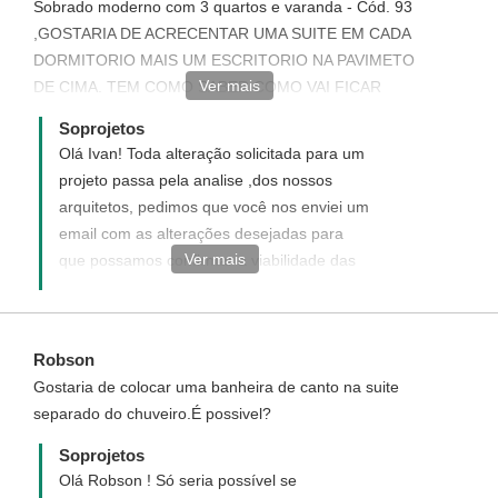
Sobrado moderno com 3 quartos e varanda - Cód. 93
,GOSTARIA DE ACRECENTAR UMA SUITE EM CADA
DORMITORIO MAIS UM ESCRITORIO NA PAVIMETO
Ver mais
DE CIMA. TEM COMO SABER COMO VAI FICAR
ENTED CPMPRAR? OBRIGADO IVAN FELIPE
Soprojetos
Olá Ivan! Toda alteração solicitada para um
projeto passa pela analise ,dos nossos
arquitetos, pedimos que você nos enviei um
email com as alterações desejadas para
Ver mais
que possamos confirmar a viabilidade das
modificações.
Email:atendimento@soprojetos.com.br
(93)3523-2115/3522-3481
Robson
Gostaria de colocar uma banheira de canto na suite
separado do chuveiro.É possivel?
Soprojetos
Olá Robson ! Só seria possível se