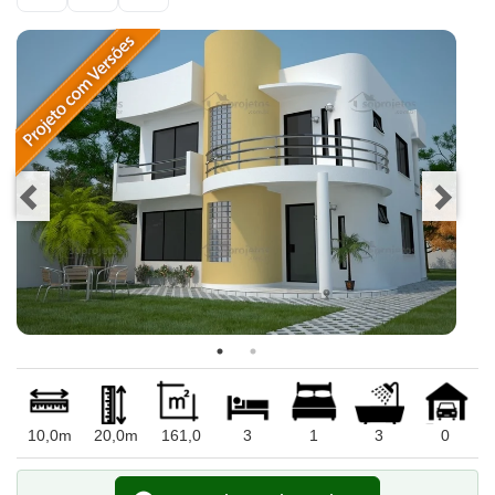
10,0m
20,0m
161,0
3
1
3
0