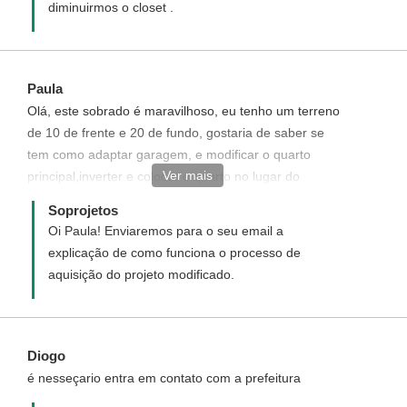
diminuirmos o closet .
Paula
Olá, este sobrado é maravilhoso, eu tenho um terreno
de 10 de frente e 20 de fundo, gostaria de saber se
tem como adaptar garagem, e modificar o quarto
Ver mais
principal,inverter e colocar o quarto no lugar do
banheiro e do closet, para a sacada sair do quarto, deu
Soprojetos
para entender? Meu email é paulazanco@yahoo.com ,
Oi Paula! Enviaremos para o seu email a
se possivel me mandar o orçamento. Grata
explicação de como funciona o processo de
aquisição do projeto modificado.
Diogo
é nesseçario entra em contato com a prefeitura