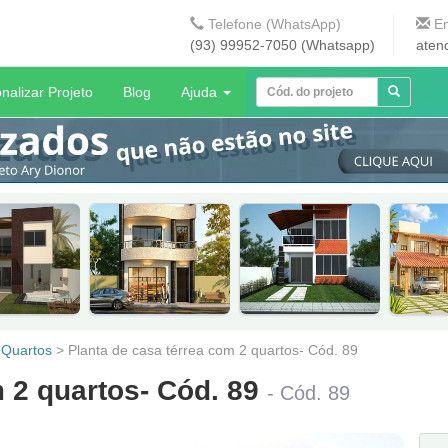
Telefone (WhatsApp)
En
(93) 99952-7050 (Whatsapp)
aten
nalizar Projeto
Blog
Ajuda
 Quartos
>
Planta de casa térrea com 2 quartos- Cód. 89
m 2 quartos- Cód. 89
- Cód. 89