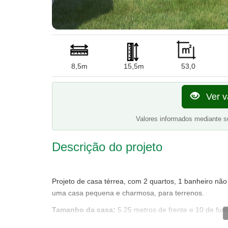
8,5m
15,5m
53,0
Ver v
Valores informados mediante s
Descrição do projeto
Projeto de casa térrea, com 2 quartos, 1 banheiro nã
uma casa pequena e charmosa, para terrenos.
Tamanho da casa:
5.25 metros de frente e 10 de fun
Sugestão de terreno mínimo para implantação:
8.5