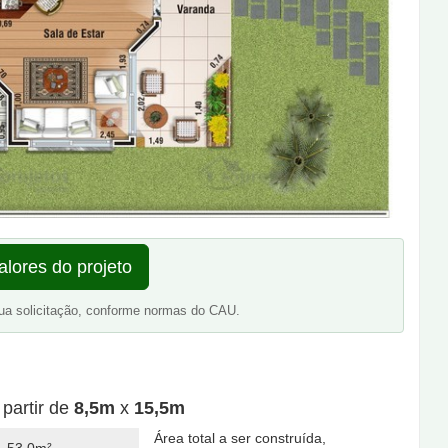
alores do projeto
ua solicitação, conforme normas do CAU.
 partir de
8,5m
x
15,5m
Área total a ser construída,
53,0m²