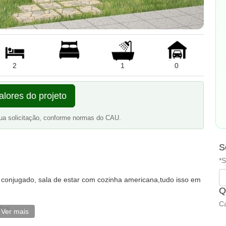
2
1
0
alores do projeto
ua solicitação, conforme normas do CAU.
S
*S
o conjugado, sala de estar com cozinha americana,tudo isso em
Q
Ca
dos.
Ver mais
0 metros de frente por 15.50 de fundos, incluindo medidas da