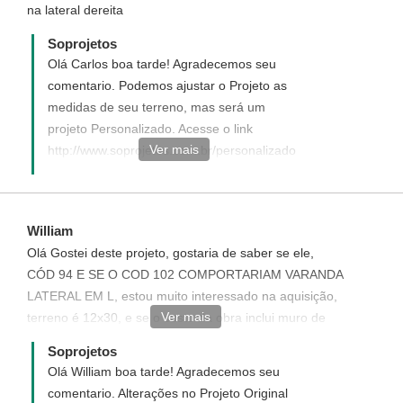
na lateral dereita
Soprojetos
Olá Carlos boa tarde! Agradecemos seu
comentario. Podemos ajustar o Projeto as
medidas de seu terreno, mas será um
projeto Personalizado. Acesse o link
Ver mais
http://www.soprojetos.com.br/personalizado
veja como funcionae solicite o seu, teremos
imenso prazer em tê-lo como nosso cliente.
- Ivana - Atendimento Soprojetos
William
Olá Gostei deste projeto, gostaria de saber se ele,
CÓD 94 E SE O COD 102 COMPORTARIAM VARANDA
LATERAL EM L, estou muito interessado na aquisição,
Ver mais
terreno é 12x30, e se o custo da obra inclui muro de
divisa ? ou se é somente o corpo da casa.
Soprojetos
Olá William boa tarde! Agradecemos seu
comentario. Alterações no Projeto Original