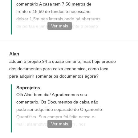
comentário A casa tem 7,50 metros de
frente e 15,50 de fundos é necessário
deixar 1,5m nas laterais onde há aberturas
Ver mais
de portas e janelas, infelizmente o projeto
não se ajusta. Veja no link
http://www.soprojetos.com.br/ver-
projetos/plantas?frente=8&fundo=20
Alan
sugestões de projetos para as medidas de
adquiri o projeto 94 a quase um ano, mas hoje preciso
seu terrreno. - Ivana- Atendimento
dos documentos para caixa economica, como faça
Soprojetos
para adquirir somente os documentos agora?
Soprojetos
Olá Alan bom dia! Agradecemos seu
comentario. Os Documentos da caixa não
pode ser adquirido separado do Orçamento
Quantitivo. Sua compra foi feita nesse e-
Ver mais
mail: alanmotvc@hotmail.com , nos
confirme para que possamos lhes enviar