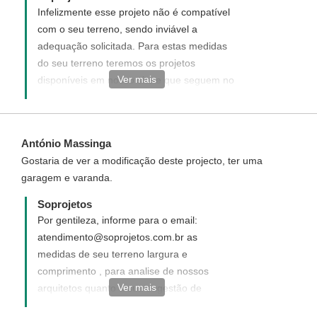
Infelizmente esse projeto não é compatível
com o seu terreno, sendo inviável a
adequação solicitada. Para estas medidas
do seu terreno teremos os projetos
Ver mais
disponíveis em nosso site e que seguem no
link abaixo como sugestão:
http://www.soprojetos.com.br/ver-
projetos/plantas?frente=7&fundo=20 Caso
António Massinga
não atenda as suas necessidades
Gostaria de ver a modificação deste projecto, ter uma
sugerimos que solicite um projeto
garagem e varanda.
Personalizado. O mesmo será elaborado do
seu jeito ao seu gosto e de acordo com
Soprojetos
suas necessidades. Você pode solicitar um
Por gentileza, informe para o email:
projeto novo, personalizado para você.
atendimento@soprojetos.com.br as
Para solicitar e entender como funciona,
medidas de seu terreno largura e
acesse o link ao
comprimento , para analise de nossos
lado:http://www.soprojetos.com.br/personalizado.
Ver mais
arquitetos quanto a sua sugestão de
¨
modificação, e se possível informaremos os