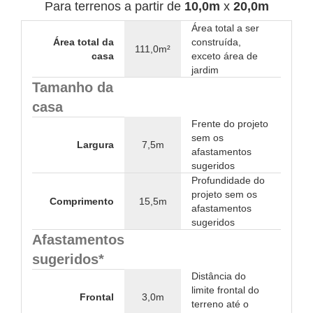
Para terrenos a partir de
10,0m
x
20,0m
Área total a ser
Área total da
construída,
111,0m²
casa
exceto área de
jardim
Tamanho da
casa
Frente do projeto
sem os
Largura
7,5m
afastamentos
sugeridos
Profundidade do
projeto sem os
Comprimento
15,5m
afastamentos
sugeridos
Afastamentos
sugeridos*
Distância do
limite frontal do
Frontal
3,0m
terreno até o