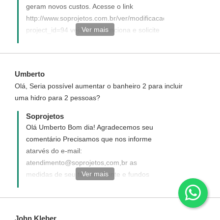
geram novos custos. Acesse o link
http://www.soprojetos.com.br/ver/modificacao?
Ver mais
project_id=94 veja como funciona e solicite
seu projeto modificado. O muro não esta
incluso no custo da obra. - Ivana -
Atendimento Soprojetos
Umberto
Olá, Seria possível aumentar o banheiro 2 para incluir
uma hidro para 2 pessoas?
Soprojetos
Olá Umberto Bom dia! Agradecemos seu
comentário Precisamos que nos informe
atarvés do e-mail:
atendimento@soprojetos,com,br as
Ver mais
medidas de seu terreno frente e fundos
para verificarmos a possibilidade de
execução de suas sugestões de
modificações. Ficaremos no aguardo. -
John Kleber