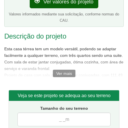
Ver valores do projeto
Valores informados mediante sua solicitação, conforme normas do
CAU.
Descrição do projeto
Esta casa térrea tem um modelo versátil, podendo se adaptar
facilmente a qualquer terreno, com três quartos sendo uma suite.
Com sala de estar jantar conjugadas, ótima cozinha, com área de
serviço e varanda frontal.
Ver mais
Projeto de casa com sala de estar/jantar conjugadas, com 111,49
m² de área sendo 85,88 m² de área interna.
Tamanho da casa:
7,50 metros de frente e 15,50 de fundos.
Sugestão de terreno para implantação:
10 metros de frente
Veja se este projeto se adequa ao seu terreno
por 20 metros de fundos.
Tamanho do seu terreno