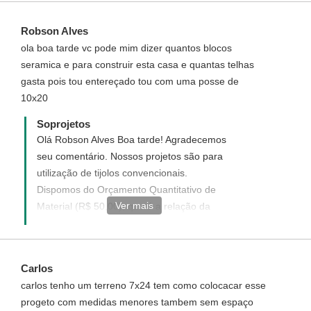
link para que você adquirir os Serviços
acima.- Ivana - Atendimento Soprojetos
Robson Alves
ola boa tarde vc pode mim dizer quantos blocos
seramica e para construir esta casa e quantas telhas
gasta pois tou entereçado tou com uma posse de
10x20
Soprojetos
Olá Robson Alves Boa tarde! Agradecemos
seu comentário. Nossos projetos são para
utilização de tijolos convencionais.
Dispomos do Orçamento Quantitativo de
Ver mais
Material (R$ 50,00), que é a relação da
quantidade de materiais a serem gastos na
construção, você só terá que substituir
pelos valores de sua cidade. Veja como
Carlos
adquirir no link
carlos tenho um terreno 7x24 tem como colocacar esse
http://www.soprojetos.com.br/pagamento/orcamento/94
progeto com medidas menores tambem sem espaço
- Ivana - Atendimento Soprojetos