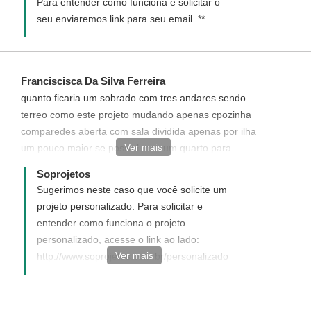
Para entender como funciona e solicitar o
seu enviaremos link para seu email. **
Franciscisca Da Silva Ferreira
quanto ficaria um sobrado com tres andares sendo
terreo como este projeto mudando apenas cpozinha
comparedes aberta com sala dividida apenas por ilha
Ver mais
um pouco maior se posivel mas um quarto para
bagunca terceiro andares desta forma que esta eo
Soprojetos
segundo seria tres apartamento de um quarto com sala
Sugerimos neste caso que você solicite um
americana a area e de 10 x 15 total 150 metros
projeto personalizado. Para solicitar e
gostaria de saber se voces fazem calculo de material
entender como funciona o projeto
usado a escada e com acesso para fora do primeiro
personalizado, acesse o link ao lado:
andar quanto fica vem assinado tem numero de crea
Ver mais
http://www.soprojetos.com.br/personalizado
Caso ainda tenha alguma dúvida de como
funciona entre em contato conosco (93
3522 3481) que ficaremos felizes em lhe