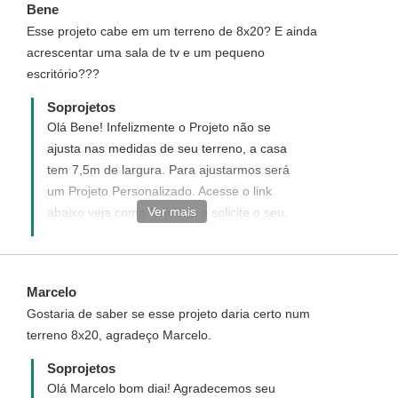
Bene
atender. ¨
Esse projeto cabe em um terreno de 8x20? E ainda
acrescentar uma sala de tv e um pequeno
escritório???
Soprojetos
Olá Bene! Infelizmente o Projeto não se
ajusta nas medidas de seu terreno, a casa
tem 7,5m de largura. Para ajustarmos será
um Projeto Personalizado. Acesse o link
Ver mais
abaixo veja como funciona e solicite o seu,
teremos imenso prazer em tê-lo como
nosso cliente.
http://www.soprojetos.com.br/personalizado
Marcelo
Ivana Soares | Atendimento Soprojetos
Gostaria de saber se esse projeto daria certo num
terreno 8x20, agradeço Marcelo.
Soprojetos
Olá Marcelo bom diai! Agradecemos seu