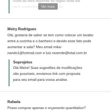
custo da obra depende da região onde ela
Ver mais
será construída e do padrão de
acabamento que se vai dar,luxo, médio ou
simples. Também depende de fatores como
a topografia, necessidade de fundações
Meiry Rodrigues
especiais etc. Opcionalmente nossos
Olá, gostaria de saber se tem como colocar um lavabo
projetos acompanham o Orçamento
entre a cozinha e o banheiro e devido esse fato pode
Quantitativo de Material (R$ 80,00), que é a
aumentar a sala? Meu email mika-
relação da quantidade de materiais a serem
nando1@hotmail.com e luiz.rezende@total.com.br
gastos na construção sem valores unitários,
entregues em arquivo .xls do Excel para
Soprojetos
maior comodidade. Você inclui os valores
Olá Meire! Suas sugestões de modificações
dos materiais da sua cidade e a planilha
são possíveis, enviamos link com proposta
calcula automaticamente o valor total, o
para seu email para vossa analise.
Orçamento pode ser adquirido
separadamente.
Rafaela
Posso comprar apenas o orçamento quantitativo?