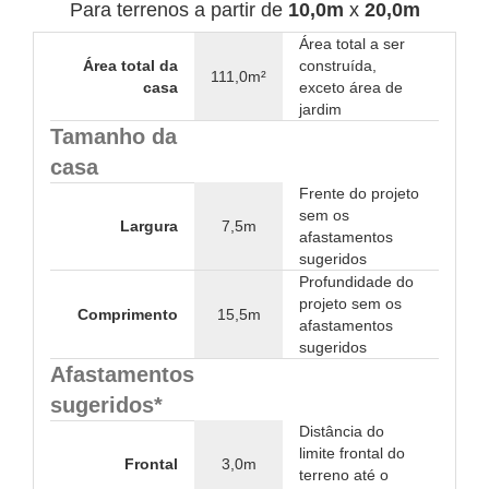
Para terrenos a partir de
10,0m
x
20,0m
Área total a ser
Área total da
construída,
111,0m²
casa
exceto área de
jardim
Tamanho da
casa
Frente do projeto
sem os
Largura
7,5m
afastamentos
sugeridos
Profundidade do
projeto sem os
Comprimento
15,5m
afastamentos
sugeridos
Afastamentos
sugeridos*
Distância do
limite frontal do
Frontal
3,0m
terreno até o