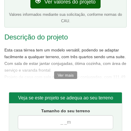
Ver valores do projeto
Valores informados mediante sua solicitação, conforme normas do
CAU.
Descrição do projeto
Esta casa térrea tem um modelo versátil, podendo se adaptar
facilmente a qualquer terreno, com três quartos sendo uma suite.
Com sala de estar jantar conjugadas, ótima cozinha, com área de
serviço e varanda frontal.
Ver mais
Projeto de casa com sala de estar/jantar conjugadas, com 111,49
m² de área sendo 85,88 m² de área interna.
Tamanho da casa:
7,50 metros de frente e 15,50 de fundos.
Sugestão de terreno para implantação:
10 metros de frente
Veja se este projeto se adequa ao seu terreno
por 20 metros de fundos.
Tamanho do seu terreno