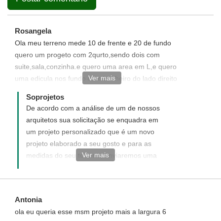
Rosangela
Ola meu terreno mede 10 de frente e 20 de fundo
quero um progeto com 2qurto,sendo dois com
suite,sala,conzinha.e quero uma area em L,e quero
Ver mais
uma edicula nos fundo com banheiro do lado direito
dos fundo pegado com o muro.e do lado esquerdo
Soprojetos
quero uma piscina pequena
De acordo com a análise de um de nossos
arquitetos sua solicitação se enquadra em
um projeto personalizado que é um novo
projeto elaborado a seu gosto e para as
Ver mais
medidas do seu terreno, enviaremos uma
proposta informando com detalhes como
funciona, quais os custos e como adquirir
um projeto personalizado. Disponha para
Antonia
quaisquer dúvida será um prazer ter você
ola eu queria esse msm projeto mais a largura 6
como uma de nossas clientes.