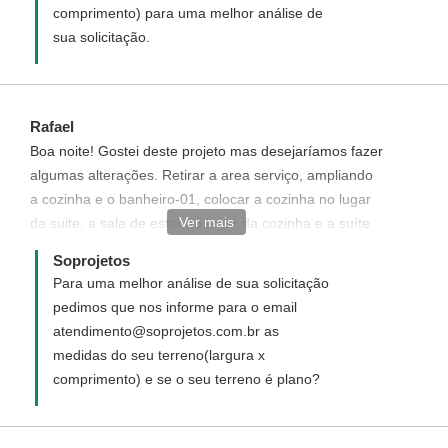
comprimento) para uma melhor análise de
sua solicitação.
Rafael
Boa noite! Gostei deste projeto mas desejaríamos fazer
algumas alterações. Retirar a area serviço, ampliando
a cozinha e o banheiro-01, colocar a cozinha no lugar
Ver mais
da suite, a sala de estar no lugar da cozinha e a suíte
no lugar da sala de estar-jantar.
Soprojetos
Para uma melhor análise de sua solicitação
pedimos que nos informe para o email
atendimento@soprojetos.com.br as
medidas do seu terreno(largura x
comprimento) e se o seu terreno é plano?