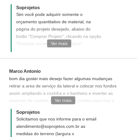
Soprojetos
Sim você pode adquirir somente o
orçamento quantitativo de material, na
página do projeto desejado, abaixo do
botão "Comprar Projeto", clicando na opção
Ver mais
"Comprar orçamento quantitativo".
Disponha para quaisquer dúvida, será um
prazer ter você como uma de nossas
clientes.
Marco Antonio
bom dia gostei mais desejo fazer algumas mudanças
retirar a area de serviço da lateral e colocar nos fundos
assim ampliando a cozinha e o banheiro e inverter as
Ver mais
posicoes da cozinha com a suite a cozinha para traz e
a suite para frente quanto custaria a mais
Soprojetos
Solicitamos que nos informe para o email
atendimento@soprojetos.com.br as
medidas do terreno (largura x