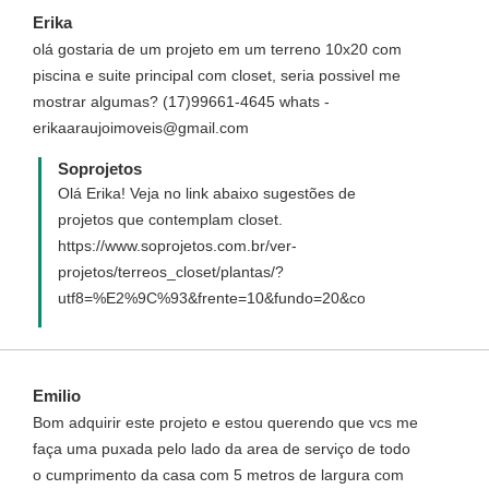
Erika
olá gostaria de um projeto em um terreno 10x20 com
piscina e suite principal com closet, seria possivel me
mostrar algumas? (17)99661-4645 whats -
erikaaraujoimoveis@gmail.com
Soprojetos
Olá Erika! Veja no link abaixo sugestões de
projetos que contemplam closet.
https://www.soprojetos.com.br/ver-
projetos/terreos_closet/plantas/?
utf8=%E2%9C%93&frente=10&fundo=20&commit=Buscar&ca
Emilio
Bom adquirir este projeto e estou querendo que vcs me
faça uma puxada pelo lado da area de serviço de todo
o cumprimento da casa com 5 metros de largura com