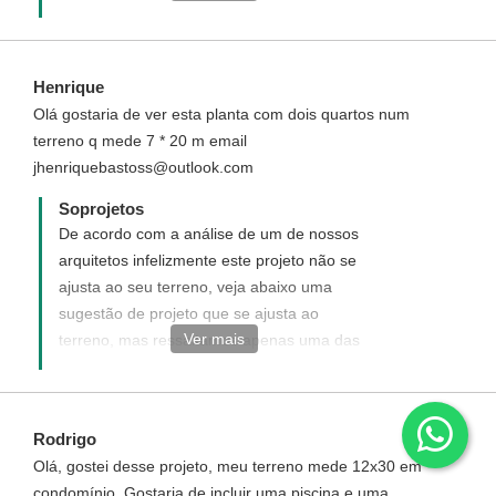
Disponha para quaisquer dúvida, será um
prazer ter você como um de nossos
clientes. https://www.soprojetos.com.br/ver-
Henrique
projetos/plantas?frente=8&fundo=20
Olá gostaria de ver esta planta com dois quartos num
terreno q mede 7 * 20 m email
jhenriquebastoss@outlook.com
Soprojetos
De acordo com a análise de um de nossos
arquitetos infelizmente este projeto não se
ajusta ao seu terreno, veja abaixo uma
sugestão de projeto que se ajusta ao
Ver mais
terreno, mas ressaltamos apenas uma das
casas. Disponha para quaisquer dúvida,
será um prazer ter você como um de
nossos clientes.
Rodrigo
https://www.soprojetos.com.br/projetos-de-
Olá, gostei desse projeto, meu terreno mede 12x30 em
casas/planta-de-casa-geminada-com-dois-
condomínio. Gostaria de incluir uma piscina e uma