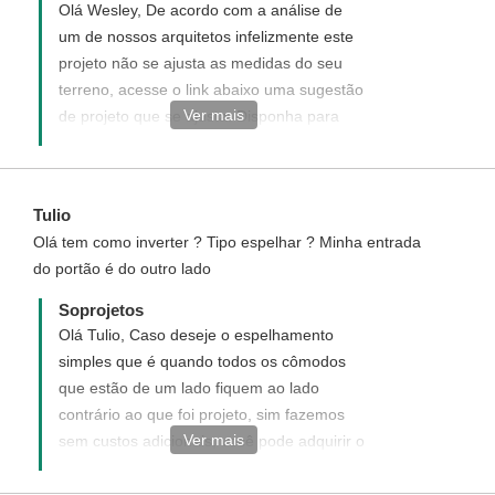
Olá Wesley, De acordo com a análise de
um de nossos arquitetos infelizmente este
projeto não se ajusta as medidas do seu
terreno, acesse o link abaixo uma sugestão
Ver mais
de projeto que se ajusta. Disponha para
quaisquer dúvida, será um prazer ter você
como um de nossos clientes.
https://www.soprojetos.com.br/projetos-de-
Tulio
casas/planta-de-casa-terrea-3-quartos-cod-
Olá tem como inverter ? Tipo espelhar ? Minha entrada
138
do portão é do outro lado
Soprojetos
Olá Tulio, Caso deseje o espelhamento
simples que é quando todos os cômodos
que estão de um lado fiquem ao lado
contrário ao que foi projeto, sim fazemos
Ver mais
sem custos adicionais, você pode adquirir o
projeto padrão diretamente do site e após
aquisição no confirmar que deseja receber