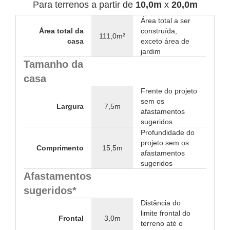
Para terrenos a partir de
10,0m
x
20,0m
Área total a ser
Área total da
construída,
111,0m²
casa
exceto área de
jardim
Tamanho da
casa
Frente do projeto
sem os
Largura
7,5m
afastamentos
sugeridos
Profundidade do
projeto sem os
Comprimento
15,5m
afastamentos
sugeridos
Afastamentos
sugeridos*
Distância do
limite frontal do
Frontal
3,0m
terreno até o