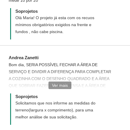
mede 10 por 20
Soprojetos
Olá Maria! O projeto já esta com os recuos
mínimos obrigatórios exigidos na frente e
fundos , não cabe piscina.
Andrea Zanetti
Bom dia, SERIA POSSÍVEL FECHAR A ÁREA DE
SERVIÇO E DIVIDIR A DIFERENÇA PARA COMPLETAR
A COZINHA COM O DESENHO QUADRADO E A ÁREA
Ver mais
QUE SOBRAR FAZER UMA DISPENSA E A ÁREA DE
SERVIÇO FAZER NOS FUNDOS DOS QUARTOS,
Soprojetos
FICO NO AGUARDO.
Solicitamos que nos informe as medidas do
terreno(largura x comprimento), para uma
melhor análise de sua solicitação.