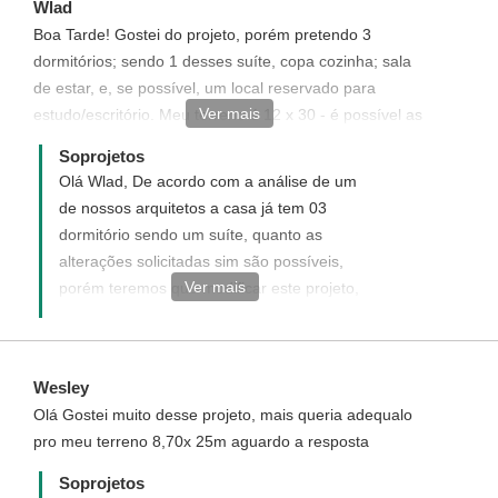
Wlad
Boa Tarde! Gostei do projeto, porém pretendo 3
dormitórios; sendo 1 desses suíte, copa cozinha; sala
de estar, e, se possível, um local reservado para
Ver mais
estudo/escritório. Meu terreno é 12 x 30 - é possível as
alterações acima
Soprojetos
Olá Wlad, De acordo com a análise de um
de nossos arquitetos a casa já tem 03
dormitório sendo um suíte, quanto as
alterações solicitadas sim são possíveis,
Ver mais
porém teremos que modificar este projeto,
o que gera custos adicionais ao mesmo,
enviaremos uma proposta informando com
detalhes como funciona, quais os custos e
Wesley
como adquirir este projeto com
Olá Gostei muito desse projeto, mais queria adequalo
modificações solicitadas. Disponha para
pro meu terreno 8,70x 25m aguardo a resposta
quaisquer dúvida, será um prazer ter você
como um de nossos clientes.
Soprojetos