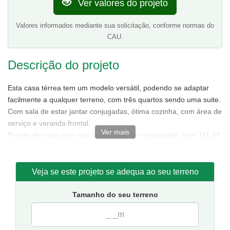
Ver valores do projeto
Valores informados mediante sua solicitação, conforme normas do
CAU.
Descrição do projeto
Esta casa térrea tem um modelo versátil, podendo se adaptar
facilmente a qualquer terreno, com três quartos sendo uma suite.
Com sala de estar jantar conjugadas, ótima cozinha, com área de
serviço e varanda frontal.
Ver mais
Projeto de casa com sala de estar/jantar conjugadas, com 111,49
m² de área sendo 85,88 m² de área interna.
Tamanho da casa:
7,50 metros de frente e 15,50 de fundos.
Sugestão de terreno para implantação:
10 metros de frente
Veja se este projeto se adequa ao seu terreno
por 20 metros de fundos.
Tamanho do seu terreno