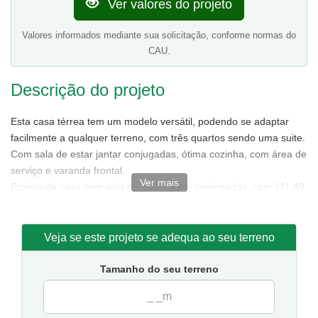
Ver valores do projeto
Valores informados mediante sua solicitação, conforme normas do
CAU.
Descrição do projeto
Esta casa térrea tem um modelo versátil, podendo se adaptar
facilmente a qualquer terreno, com três quartos sendo uma suite.
Com sala de estar jantar conjugadas, ótima cozinha, com área de
serviço e varanda frontal.
Ver mais
Projeto de casa com sala de estar/jantar conjugadas, com 111,49
m² de área sendo 85,88 m² de área interna.
Tamanho da casa:
7,50 metros de frente e 15,50 de fundos.
Sugestão de terreno para implantação:
10 metros de frente
Veja se este projeto se adequa ao seu terreno
por 20 metros de fundos.
Tamanho do seu terreno