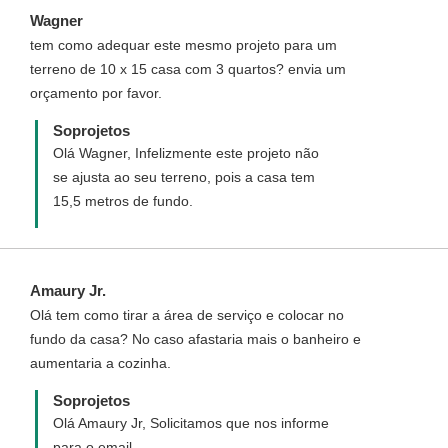
informando com detalhes como funciona,
Wagner
quais os custos e como adquirir este projeto
tem como adequar este mesmo projeto para um
personalizado. Disponha para quaisquer
terreno de 10 x 15 casa com 3 quartos? envia um
dúvida. Será um prazer ter você como uma
orçamento por favor.
de nossas clientes.
Soprojetos
Olá Wagner, Infelizmente este projeto não
se ajusta ao seu terreno, pois a casa tem
15,5 metros de fundo.
Amaury Jr.
Olá tem como tirar a área de serviço e colocar no
fundo da casa? No caso afastaria mais o banheiro e
aumentaria a cozinha.
Soprojetos
Olá Amaury Jr, Solicitamos que nos informe
para o email