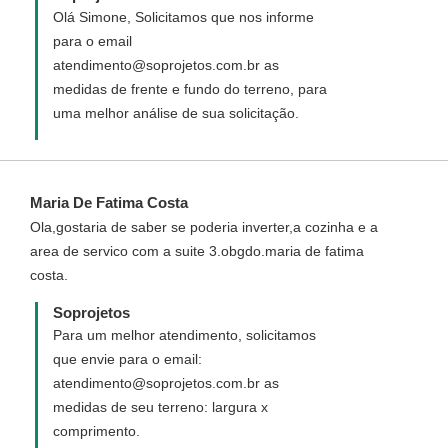
construção sem valores unitários,
Olá Simone, Solicitamos que nos informe
entregues em arquivo .xls do Excel para
para o email
maior comodidade. Você inclui os valores
atendimento@soprojetos.com.br as
dos materiais da sua cidade e a planilha
medidas de frente e fundo do terreno, para
calcula automaticamente o valor total.
uma melhor análise de sua solicitação.
Sugerimos que adquira o orçamento
quantitativo de material para um valor mais
aproximado do custo que terá para
Maria De Fatima Costa
construir essa casa.
Ola,gostaria de saber se poderia inverter,a cozinha e a
area de servico com a suite 3.obgdo.maria de fatima
costa.
Soprojetos
Para um melhor atendimento, solicitamos
que envie para o email:
atendimento@soprojetos.com.br as
medidas de seu terreno: largura x
comprimento.