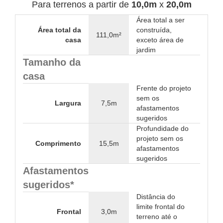
Para terrenos a partir de
10,0m
x
20,0m
Área total a ser
Área total da
construída,
111,0m²
casa
exceto área de
jardim
Tamanho da
casa
Frente do projeto
sem os
Largura
7,5m
afastamentos
sugeridos
Profundidade do
projeto sem os
Comprimento
15,5m
afastamentos
sugeridos
Afastamentos
sugeridos*
Distância do
limite frontal do
Frontal
3,0m
terreno até o