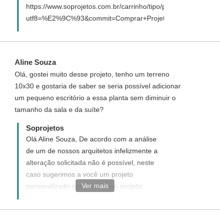
https://www.soprojetos.com.br/carrinho/tipo/padrao/94?
utf8=%E2%9C%93&commit=Comprar+Projeto
Aline Souza
Olá, gostei muito desse projeto, tenho um terreno
10x30 e gostaria de saber se seria possível adicionar
um pequeno escritório a essa planta sem diminuir o
tamanho da sala e da suíte?
Soprojetos
Olá Aline Souza, De acordo com a análise
de um de nossos arquitetos infelizmente a
alteração solicitada não é possível, neste
caso sugerimos a você um projeto
Ver mais
personalizado que é um novo projeto
elaborado de acordo com desejado,
enviaremos uma proposta para seu email