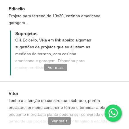
detalhes quais as alterações deseja e as
Edicelio
medidas de frente e fundo do terreno, para
Projeto para terreno de 10x20, cozinha americana,
que seja analisado por um de nossos
garagem...
arquitetos
Soprojetos
Olá Edicelio, Veja em link abaixo algumas
sugestões de projetos que se ajustam as
medidas do terreno, com cozinha
americana e garagem. Disponha para
Ver mais
quaisquer dúvida
https://www.soprojetos.com.br/ver-
projetos/terreos_cozinha-
americana_garagem-para-1-carro/plantas/?
Vitor
utf8=✓&frente=10&fundo=20&commit=Buscar
Tenho a intenção de construir um sobrado, porém
precisarei primeiro construir o térreo e terminar a obra
enquanto moro.Esta planta poderia ser convertida em
Ver mais
térreo de um projeto de 2 andares? Imagino a escada
ocupando parte do que inicialmente seria o dormitório