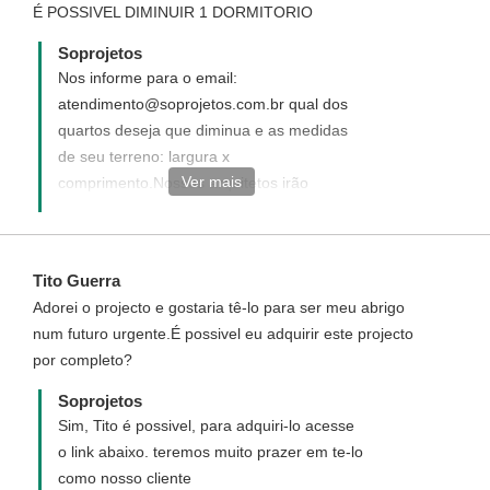
É POSSIVEL DIMINUIR 1 DORMITORIO
Soprojetos
Nos informe para o email:
atendimento@soprojetos.com.br qual dos
quartos deseja que diminua e as medidas
de seu terreno: largura x
Ver mais
comprimento.Nossos arquitetos irão
analisar quanto a viabilidade de execução
de suas sugestões de modificações
Tito Guerra
Adorei o projecto e gostaria tê-lo para ser meu abrigo
num futuro urgente.É possivel eu adquirir este projecto
por completo?
Soprojetos
Sim, Tito é possivel, para adquiri-lo acesse
o link abaixo. teremos muito prazer em te-lo
como nosso cliente