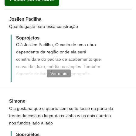
Josilen Padilha
Quanto gasto para essa construção
Soprojetos
Olá Josilen Padilha, O custo de uma obra
dependente da região onde ela será
construída e do padrão de acabamento que
se vai dar, luxo, médio ou simples. Também
Ver mais
depende de fatores como a topografia,
necessidade de fundações especiais etc.
Sem contar estes últimos fatores, podemos
aproximar o custo de uma obra, baseado
Simone
em tabelas de custos unitários fornecidos
Ola gostaria que o quarto com suíte fosse na parte da
pelos órgãos afins. Opcionalmente nossos
frente da casa no lugar da cozinha w os dois quartos
projetos acompanham o Orçamento
nos fundos lado a lado
Quantitativo de Material, que é a relação da
quantidade de materiais a serem gastos na
Soprojetos