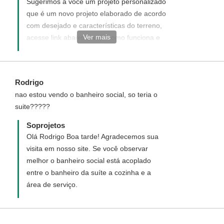
Sugerimos a você um projeto personalizado
que é um novo projeto elaborado de acordo
com desejado e características do terreno,
Ver mais
acesse link abaixo e veja como funciona e
como adquirir um projeto personalizado:
http://www.soprojetos.com.br/personalizado
Obs: Para elaboração do projeto é
Rodrigo
necessário que envie o levantamento
nao estou vendo o banheiro social, so teria o
topográfico do terreno.
suite?????
Soprojetos
Olá Rodrigo Boa tarde! Agradecemos sua
visita em nosso site. Se você observar
melhor o banheiro social está acoplado
entre o banheiro da suíte a cozinha e a
área de serviço.