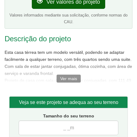
Ver valores do projeto
Valores informados mediante sua solicitação, conforme normas do
CAU.
Descrição do projeto
Esta casa térrea tem um modelo versátil, podendo se adaptar
facilmente a qualquer terreno, com três quartos sendo uma suite.
Com sala de estar jantar conjugadas, ótima cozinha, com área de
serviço e varanda frontal.
Ver mais
Projeto de casa com sala de estar/jantar conjugadas, com 111,49
m² de área sendo 85,88 m² de área interna.
Tamanho da casa:
7,50 metros de frente e 15,50 de fundos.
Sugestão de terreno para implantação:
10 metros de frente
Veja se este projeto se adequa ao seu terreno
por 20 metros de fundos.
Tamanho do seu terreno