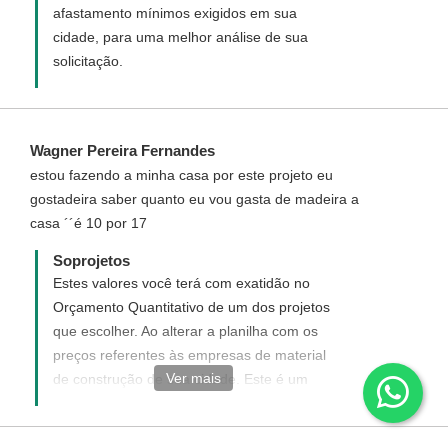
afastamento mínimos exigidos em sua
cidade, para uma melhor análise de sua
solicitação.
Wagner Pereira Fernandes
estou fazendo a minha casa por este projeto eu
gostadeira saber quanto eu vou gasta de madeira a
casa ´´é 10 por 17
Soprojetos
Estes valores você terá com exatidão no
Orçamento Quantitativo de um dos projetos
que escolher. Ao alterar a planilha com os
preços referentes às empresas de material
Ver mais
de construção de sua cidade. Este é um
bom método de você mesmo obter a
precisão de quanto irá gastar com toda a