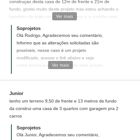
construçao desta casa de 12m de frente e 21m de
fundo, gostei muito deste projeto mas estou achando o
Ver mais
banehiro da suite um pouco pequeno e a cozinha com
pouco espaço, teria como alterar as medidas deste
Soprojetos
projeto?
Olá Rodrigo, Agradecemos seu comentário,
Informo que as alterações solicitadas são
possíveis, nesse caso é um projeto
modificado, acesse o link abaixo e veja
Ver mais
como funciona e como adquirir esse projeto
modificado.
http://www.soprojetos.com.br/ver/modificacao?
project_id=94
Junior
tenho um terreno 9,50 de frente e 13 metros de fundo
da construi uma casa de 3 quartos com garagem pra 2
carros
Soprojetos
Olá Junior, Agradecemos seu comentário,