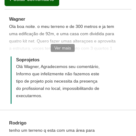
Wagner
Ola boa noite. o meu terreno e de 300 metros e ja tem
uma edificação de 92m, e uma casa com dividida para
quatro kit net. Quero fazer umas alteraçoes e aproveita
Ver mais
a estrutura, voces tem algum projeto com 3 quartos 1
suite 1 banheiro garagem e area de serviço?
Soprojetos
Olá Wagner, Agradecemos seu comentário,
Informo que infelizmente não fazemos este
tipo de projeto pois necessita da presença
do profissional no local, impossibilitando de
executarmos.
Rodrigo
tenho um terreno q esta com uma área para