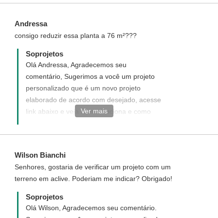
project_id=94
Andressa
consigo reduzir essa planta a 76 m²???
Soprojetos
Olá Andressa, Agradecemos seu
comentário, Sugerimos a você um projeto
personalizado que é um novo projeto
elaborado de acordo com desejado, acesse
Ver mais
link abaixo e veja como funciona e como
adquirir um projeto personalizado.
http://www.soprojetos.com.br/personalizado
Wilson Bianchi
Senhores, gostaria de verificar um projeto com um
terreno em aclive. Poderiam me indicar? Obrigado!
Soprojetos
Olá Wilson, Agradecemos seu comentário.