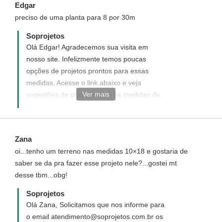
Edgar
preciso de uma planta para 8 por 30m
Soprojetos
Olá Edgar! Agradecemos sua visita em
nosso site. Infelizmente temos poucas
opções de projetos prontos para essas
medidas. Acesse o link abaixo e veja
Ver mais
sugestões de projetos para as medidas de
seu terreno. ou voce pode optar por um
projeto personalizado elaborado do seu
jeito ao seu gosto e de acordo com suas.
Zana
necessidades
oi...tenho um terreno nas medidas 10×18 e gostaria de
http://www.soprojetos.com.br/ver-
saber se da pra fazer esse projeto nele?...gostei mt
projetos/plantas?
desse tbm...obg!
utf8=%E2%9C%93&pavimento=&quartos=&suites=&banheiros
Soprojetos
Olá Zana, Solicitamos que nos informe para
o email atendimento@soprojetos.com.br os