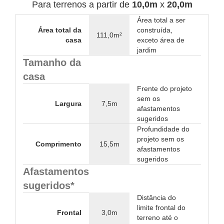
Para terrenos a partir de
10,0m
x
20,0m
Área total a ser
Área total da
construída,
111,0m²
casa
exceto área de
jardim
Tamanho da
casa
Frente do projeto
sem os
Largura
7,5m
afastamentos
sugeridos
Profundidade do
projeto sem os
Comprimento
15,5m
afastamentos
sugeridos
Afastamentos
sugeridos*
Distância do
limite frontal do
Frontal
3,0m
terreno até o