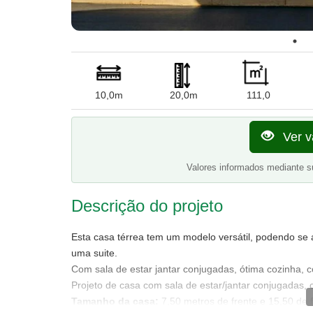
10,0m
20,0m
111,0
Ver v
Valores informados mediante s
Descrição do projeto
Esta casa térrea tem um modelo versátil, podendo se 
uma suite.
Com sala de estar jantar conjugadas, ótima cozinha, c
Projeto de casa com sala de estar/jantar conjugadas,
Tamanho da casa:
7,50 metros de frente e 15,50 de 