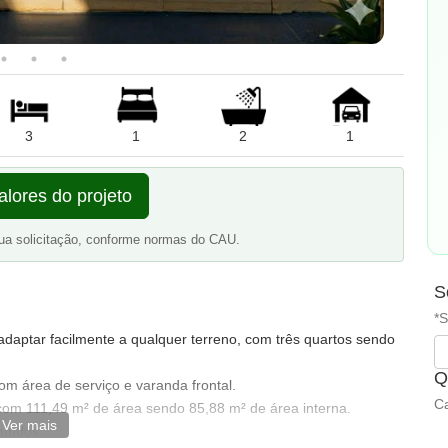
3
1
2
1
alores do projeto
ua solicitação, conforme normas do CAU.
S
*S
adaptar facilmente a qualquer terreno, com três quartos sendo
Q
om área de serviço e varanda frontal.
Ca
 com 111,49 m² de área sendo 85,88 m² de área interna.
Ver mais
fundos.